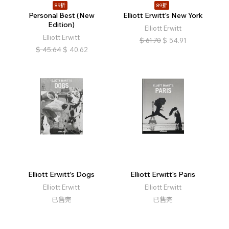
89折
89折
Personal Best (New
Elliott Erwitt's New York
Edition)
Elliott Erwitt
Elliott Erwitt
$
61.70
$
54.91
$
45.64
$
40.62
Elliott Erwitt's Dogs
Elliott Erwitt's Paris
Elliott Erwitt
Elliott Erwitt
已售完
已售完