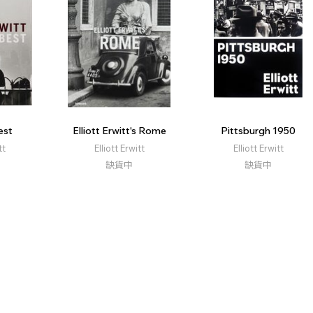
est
Elliott Erwitt's Rome
Pittsburgh 1950
tt
Elliott Erwitt
Elliott Erwitt
缺貨中
缺貨中