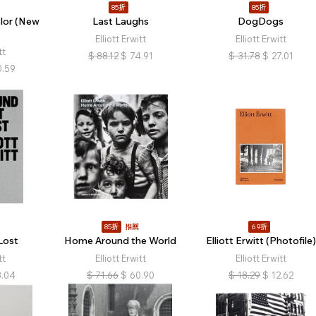
85折
85折
Kolor (New
Last Laughs
DogDogs
Elliott Erwitt
Elliott Erwitt
tt
$
88.12
$
74.91
$
31.78
$
27.01
0.59
85折
推薦
69折
Lost
Home Around the World
Elliott Erwitt (Photofile)
tt
Elliott Erwitt
Elliott Erwitt
3.04
$
71.66
$
60.90
$
18.29
$
12.62