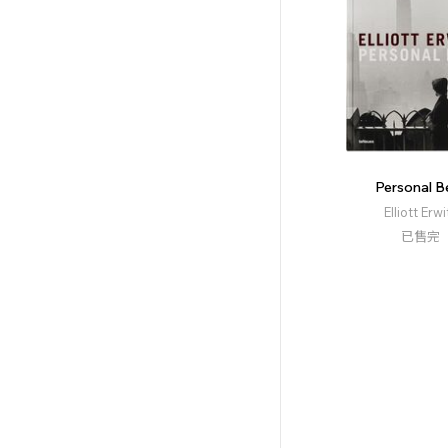
Personal B
Elliott Erwi
已售完