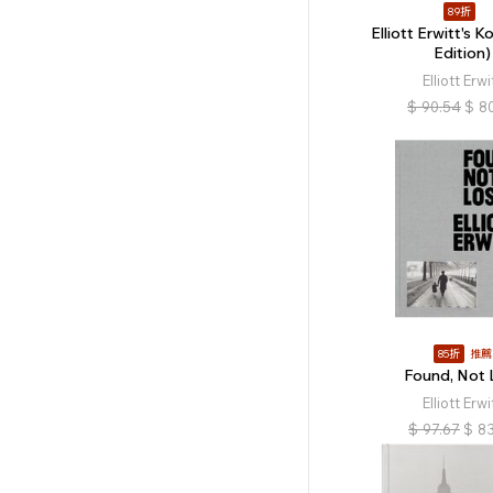
89折
Elliott Erwitt's 
Edition)
Elliott Erwi
$
90.54
$
8
85折
推薦
Found, Not 
Elliott Erwi
$
97.67
$
8