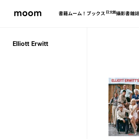
日文館
書籍
ムーム！ブックス
攝影書
雜
moom
bookshop
Elliott Erwitt