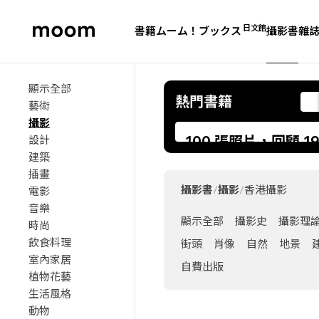
日文館
書籍
ムーム！ブックス
攝影書
雜
moom
bookshop
顯示全部
熱門書籍
藝術
攝影
100 張照片，回顧 1
設計
建築
球重大歷史時刻：《100
插畫
that Changed the 
攝影書
/
攝影
/
香港攝影
電影
音樂
顯示全部
攝影史
攝影理
時尚
飲食料理
街頭
肖像
自然
地景
室內家居
自費出版
植物花藝
生活風格
動物