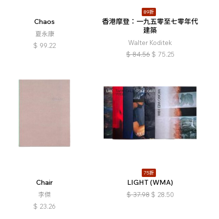
89折
Chaos
香港摩登：一九五零至七零年代
建築
夏永康
Walter Koditek
$
99.22
$
84.56
$
75.25
75折
Chair
LIGHT (WMA)
李傑
$
37.98
$
28.50
$
23.26