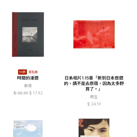
59折
簽名版
時間的漫遊
日系相片1.15章「新到日本旅遊
的，請不是去原宿，因為太多野
秦偉
買了。」
$
30.39
$
17.92
周生
$
24.19