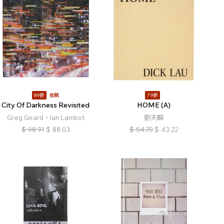
89折
推薦
79折
City Of Darkness Revisited
HOME (A)
Greg Girard、Ian Lambot
劉天麟
$
98.91
$
88.03
$
54.70
$
43.22