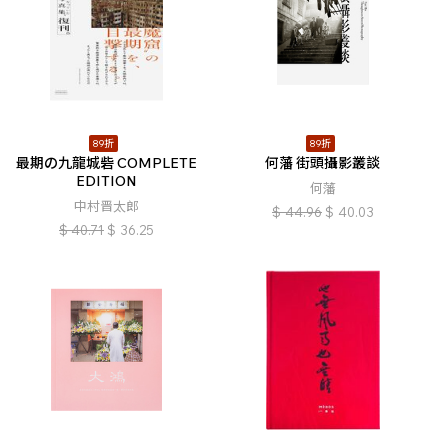
89折
89折
最期の九龍城砦 COMPLETE
何藩 街頭攝影叢談
EDITION
何藩
中村晋太郎
$
44.96
$
40.03
$
40.71
$
36.25