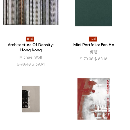
85折
89折
Architecture Of Density:
Mini Portfolio: Fan Ho
Hong Kong
何藩
Michael Wolf
$
70.98
$
63.16
$
70.48
$
59.91