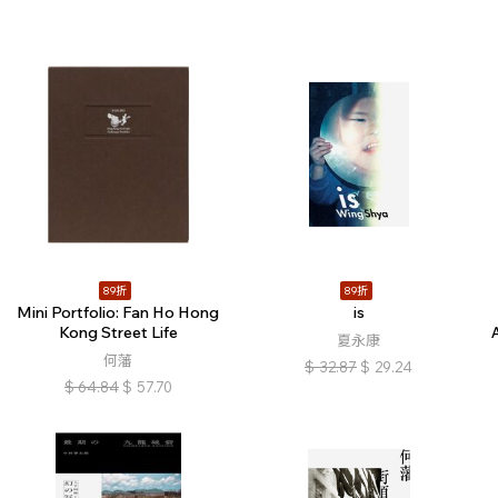
89折
89折
Mini Portfolio: Fan Ho Hong
is
Kong Street Life
夏永康
何藩
$
32.87
$
29.24
$
64.84
$
57.70