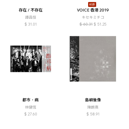
85折
存在 / 不存在
VOICE 香港 2019
譚昌恒
キセキミチコ
$
31.01
$
60.31
$
51.25
都巿．病
島嶼後像
林健恆
陳朗熹
$
27.60
$
58.91