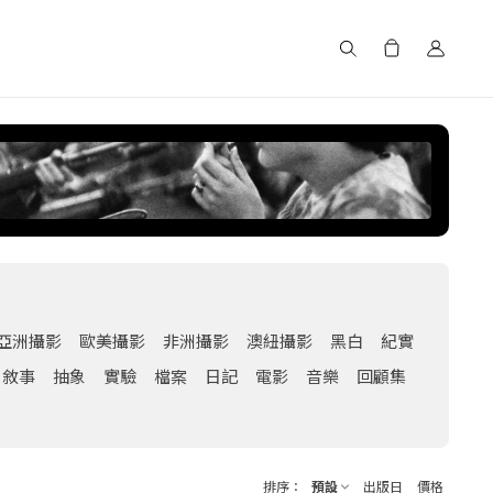
搜尋
亞洲攝影
歐美攝影
非洲攝影
澳紐攝影
黑白
紀實
敘事
抽象
實驗
檔案
日記
電影
音樂
回顧集
排序
預設
出版日
價格