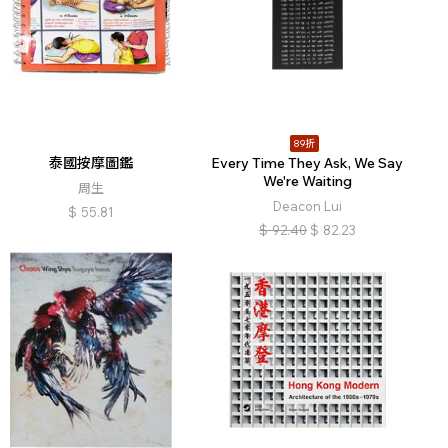
89折
泰國按摩圖鑑
Every Time They Ask, We Say
We're Waiting
周生
Deacon Lui
$
55.81
$
92.40
$
82.23