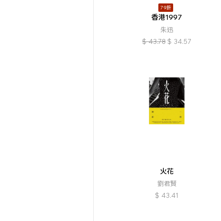
79折
香港1997
朱迅
$
43.78
$
34.57
火花
劉君賢
$
43.41