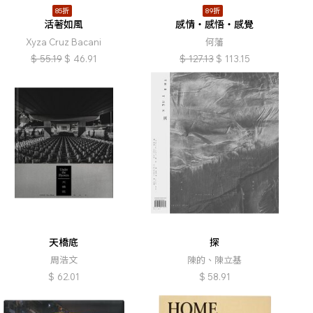
85折
89折
活著如風
感情・感悟・感覺
Xyza Cruz Bacani
何藩
$
55.19
$
46.91
$
127.13
$
113.15
天橋底
探
周浩文
陳的、陳立基
$
62.01
$
58.91