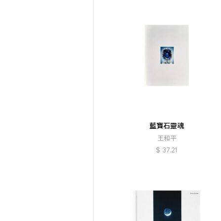
藍寶石靈魂
王和平
$
37.21