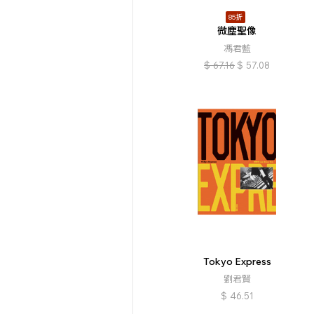
85折
微塵聖像
馮君藍
$
67.16
$
57.08
Tokyo Express
劉君賢
$
46.51