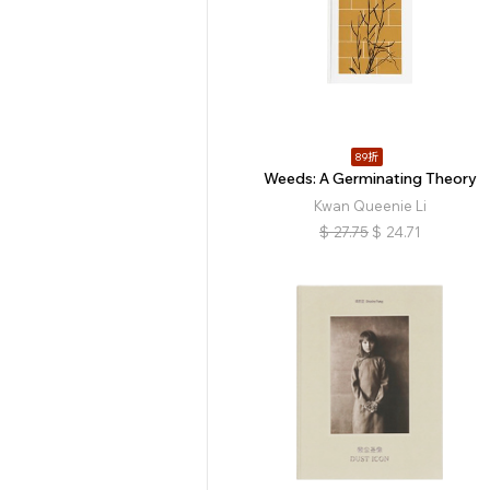
89折
Weeds: A Germinating Theory
Kwan Queenie Li
$
27.75
$
24.71