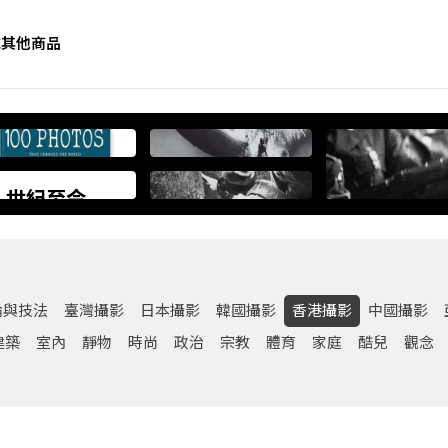
誌
其他商品
9 世紀至今全
 Photos
World》
論與技法
臺灣攝影
日本攝影
韓國攝影
香港攝影
中國攝影
建築
室內
靜物
時尚
政治
宗教
體育
家庭
酷兒
觀念