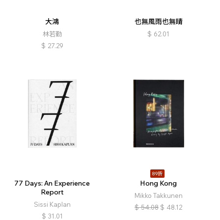
大鴻
也無風雨也無晴
林若勤
$
62.01
$
27.29
89折
77 Days: An Experience
Hong Kong
Report
Mikko Takkunen
Sissi Kaplan
$
54.08
$
48.12
$
31.01