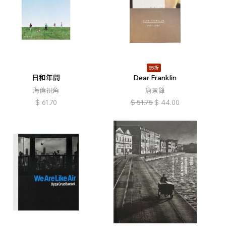
85折
日和年間
Dear Franklin
海倫視角
唐景鋒
$
61.70
$
51.75
$
44.00