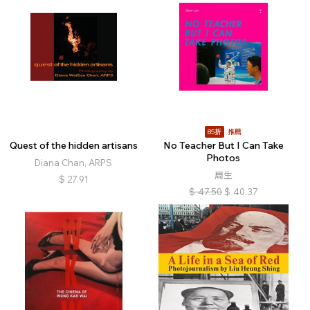
85折
推薦
Quest of the hidden artisans
No Teacher But I Can Take
Photos
Diana Chan, ARPS
周生
$
27.91
$
47.50
$
40.37