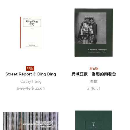
89折
簽名版
Street Report 3: Ding Ding
異域狂歡－香港的南看台
Cathy Hang
秦偉
$
25.43
$
22.64
$
46.51