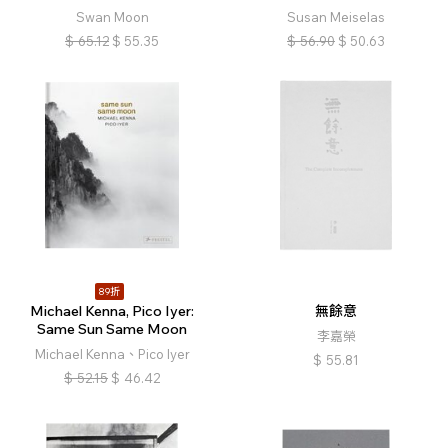
Swan Moon
Susan Meiselas
$
65.12
$
55.35
$
56.90
$
50.63
89折
Michael Kenna, Pico Iyer:
無餘意
Same Sun Same Moon
李嘉榮
Michael Kenna、Pico Iyer
$
55.81
$
52.15
$
46.42