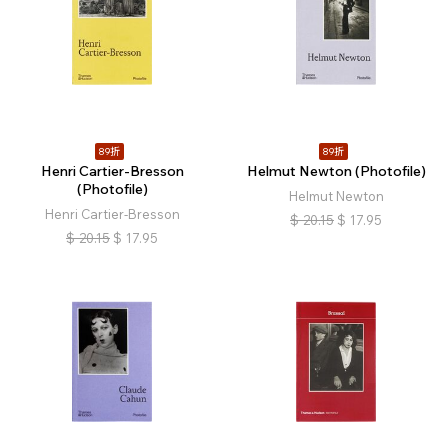
89折
89折
Henri Cartier-Bresson
Helmut Newton (Photofile)
(Photofile)
Helmut Newton
Henri Cartier-Bresson
$
20.15
$
17.95
$
20.15
$
17.95