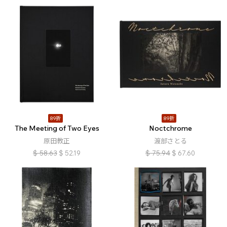
89折
89折
The Meeting of Two Eyes
Noctchrome
原田教正
渡部さとる
$
58.63
$
52.19
$
75.94
$
67.60