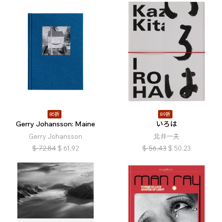
85折
89折
Gerry Johansson: Maine
いろは
Gerry Johansson
北井一夫
$
72.84
$
61.92
$
56.43
$
50.23