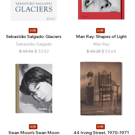
89折
89折
Sebastião Salgado: Glaciers
Man Ray: Shapes of Light
Sebastião Salgado
Man Ray
$
59.56
$
53.02
$
60.28
$
53.64
85折
89折
Swan Moon's Swan Moon
44 Irving Street, 1970–1971