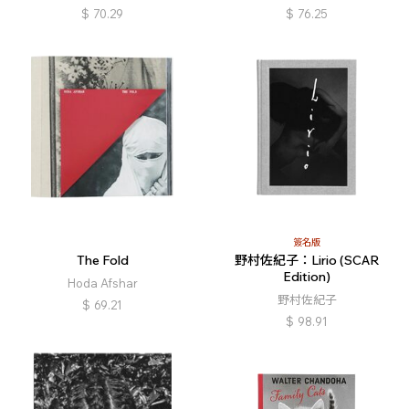
$
70.29
$
76.25
簽名版
The Fold
野村佐紀子：Lirio (SCAR
Edition)
Hoda Afshar
野村佐紀子
$
69.21
$
98.91