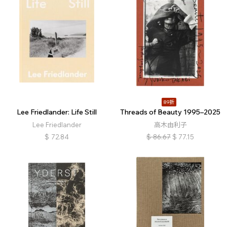
89折
Lee Friedlander: Life Still
Threads of Beauty 1995–2025
Lee Friedlander
高木由利子
$
72.84
$
86.67
$
77.15