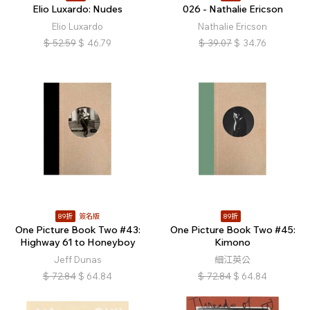
Elio Luxardo: Nudes
026 - Nathalie Ericson
Elio Luxardo
Nathalie Ericson
$
52.59
$
46.79
$
39.07
$
34.76
89折
簽名版
89折
One Picture Book Two #43:
One Picture Book Two #45:
Highway 61 to Honeyboy
Kimono
Jeff Dunas
細江英公
$
72.84
$
64.84
$
72.84
$
64.84