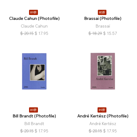
89折
85折
Claude Cahun (Photofile)
Brassaï (Photofile)
Claude Cahun
Brassaï
$
20.15
$
17.95
$
18.29
$
15.57
89折
89折
Bill Brandt (Photofile)
André Kertész (Photofile)
Bill Brandt
André Kertész
$
20.15
$
17.95
$
20.15
$
17.95