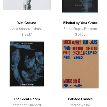
Wet Ground
Blinded by Your Grace
Aria Shahrokhshahi
Sarah Piegay Espenon
$
82.17
$
61.05
The Great Room
Painted Frames
Katherine Hubbard
Malick Sidibé