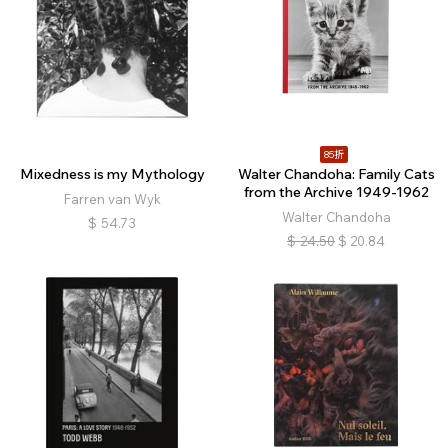
85折
Mixedness is my Mythology
Walter Chandoha: Family Cats
from the Archive 1949-1962
Farren van Wyk
Walter Chandoha
$
54.73
$
24.50
$
20.84