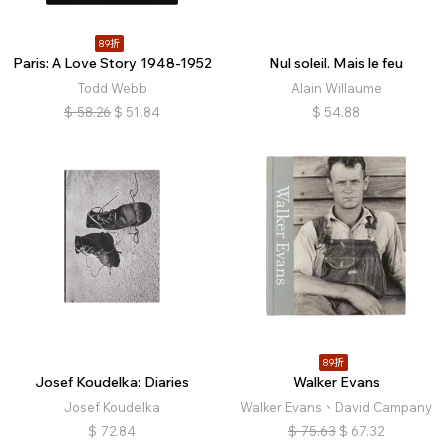
89折
Paris: A Love Story 1948-1952
Nul soleil. Mais le feu
Todd Webb
Alain Willaume
$
58.26
$
51.84
$
54.88
89折
Josef Koudelka: Diaries
Walker Evans
Josef Koudelka
Walker Evans、David Campany
$
72.84
$
75.63
$
67.32