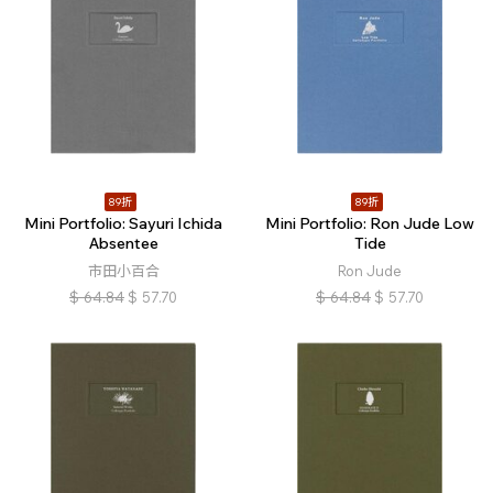
89折
89折
Mini Portfolio: Sayuri Ichida
Mini Portfolio: Ron Jude Low
Absentee
Tide
市田小百合
Ron Jude
$
64.84
$
57.70
$
64.84
$
57.70