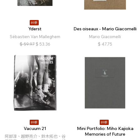
89折
Yderst
Des oiseaux - Mario Giacomelli
Sébastien Van Malleghem
Mario Giacomelli
$
59.97
$
53.36
$
47.75
89折
89折
Vacuum 21
Mini Portfolio: Miho Kajioka
Memories of Future
阿部淳、越野亮介、鈴木拓也、谷