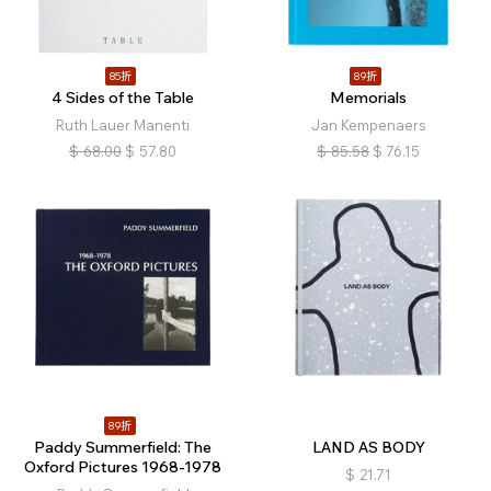
85折
89折
4 Sides of the Table
Memorials
Ruth Lauer Manenti
Jan Kempenaers
$
68.00
$
57.80
$
85.58
$
76.15
89折
Paddy Summerfield: The
LAND AS BODY
Oxford Pictures 1968-1978
$
21.71