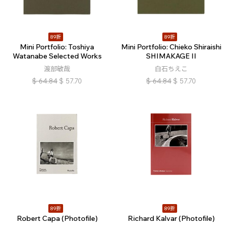
89折
89折
Mini Portfolio: Toshiya
Mini Portfolio: Chieko Shiraishi
Watanabe Selected Works
SHIMAKAGE II
渡部敏哉
白石ちえこ
$
64.84
$
57.70
$
64.84
$
57.70
89折
89折
Robert Capa (Photofile)
Richard Kalvar (Photofile)