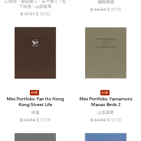
口琴音、槌谷綾二、百々俊二、松
梶岡美穂
下由佳、山田省吾
$
64.84
$
57.70
$
37.67
$
33.52
89折
89折
Mini Portfolio: Fan Ho Hong
Mini Portfolio: Yamamoto
Kong Street Life
Masao Birds 2
何藩
山本昌男
$
64.84
$
57.70
$
64.84
$
57.70