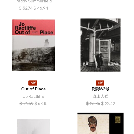
Paddy Summerfield
$
52.74
$
46.94
89折
85折
Out of Place
記録62号
Jo Ractliffe
森山大道
$
76.59
$
68.15
$
26.36
$
22.42