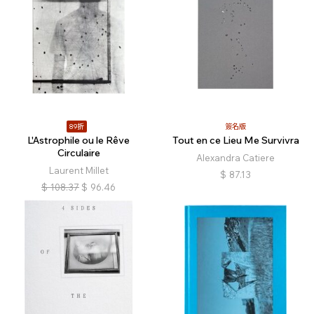
89折
簽名版
L'Astrophile ou le Rêve
Tout en ce Lieu Me Survivra
Circulaire
Alexandra Catiere
Laurent Millet
$
87.13
$
108.37
$
96.46