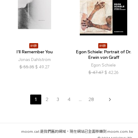
89折
89折
I’ll Remember You
Egon Schiele: Portrait of Dr.
Erwin von Graff
Jonas Dahlström
Egon Schiele
$
55.35
$
49.27
$
47.47
$
42.26
1
2
3
4
...
28
moom.cat 是我們舊的網域，現在網站已全面移轉到 moom.com.tw