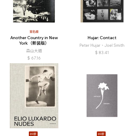
簽名版
Another Country in New
Hujar: Contact
York（新装版）
Peter Hujar、Joel Smith
森山大道
$
83.41
$
67.16
89折
89折