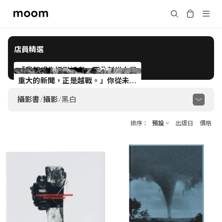
moom
搜尋
bookshop
店員精選
「我想成為攝影記者，而此刻世上最
重大的新聞，正是越戰。」你從未聽
過的女性戰地記者 Catherine Leroy
攝影書
/
攝影
/
黑白
顯示全部
攝影史
攝影理論與技法
臺灣攝影
排序
預設
出版日
價格
日本攝影
韓國攝影
香港攝影
中國攝影
亞洲攝影
歐美攝影
非洲攝影
澳紐攝影
黑白
紀實
街頭
肖像
自然
地景
建築
室內
靜物
時尚
政治
宗教
體育
家庭
酷兒
觀念
敘事
抽象
實驗
檔案
日記
電影
音樂
回顧集
自費出版