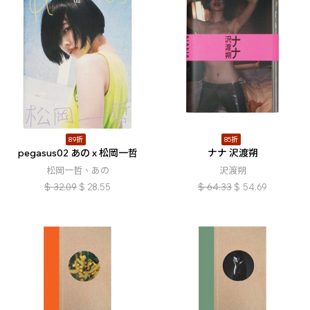
89折
85折
pegasus02 あの x 松岡一哲
ナナ 沢渡朔
松岡一哲、あの
沢渡朔
$
32.09
$
28.55
$
64.33
$
54.69