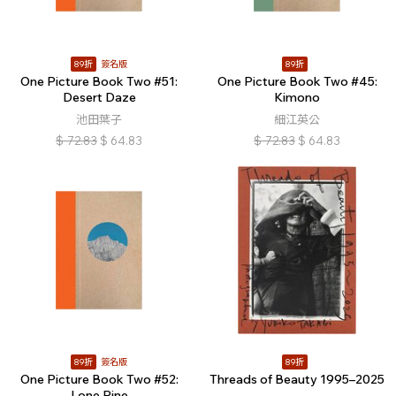
89折
簽名版
89折
One Picture Book Two #51:
One Picture Book Two #45:
Desert Daze
Kimono
池田葉子
細江英公
$
72.83
$
64.83
$
72.83
$
64.83
89折
簽名版
89折
One Picture Book Two #52:
Threads of Beauty 1995–2025
Lone Pine