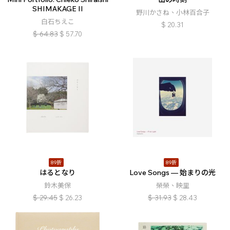
SHIMAKAGE II
野川かさね、小林百合子
白石ちえこ
$
20.31
$
64.83
$
57.70
89折
89折
はるとなり
Love Songs — 始まりの光
鈴木美保
榮榮、映里
$
29.45
$
26.23
$
31.93
$
28.43