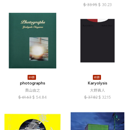
$
33.95
$
30.23
89折
85折
photographs
Karyolysis
奧山由之
大野真人
$
61.63
$
54.84
$
37.82
$
32.15