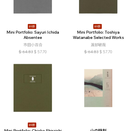
89折
89折
Mini Portfolio: Sayuri Ichida
Mini Portfolio: Toshiya
Absentee
Watanabe Selected Works
市田小百合
渡部敏哉
$
64.83
$
57.70
$
64.83
$
57.70
89折
Mini Portfolio: Chieko Shiraishi
山の時刻