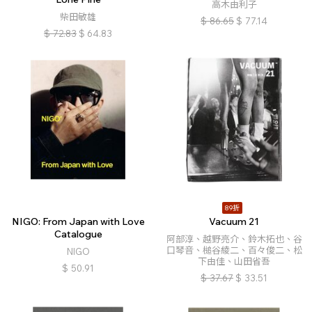
高木由利子
柴田敏雄
$
86.65
$
77.14
$
72.83
$
64.83
89折
NIGO: From Japan with Love
Vacuum 21
Catalogue
阿部淳、越野亮介、鈴木拓也、谷
口琴音、槌谷綾二、百々俊二、松
NIGO
下由佳、山田省吾
$
50.91
$
37.67
$
33.51