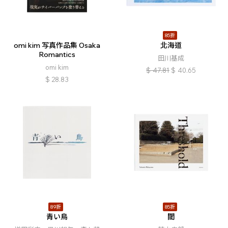
85折
omi kim 写真作品集 Osaka
北海道
Romantics
田川基成
omi kim
$
47.81
$
40.65
$
28.83
89折
85折
青い鳥
閾