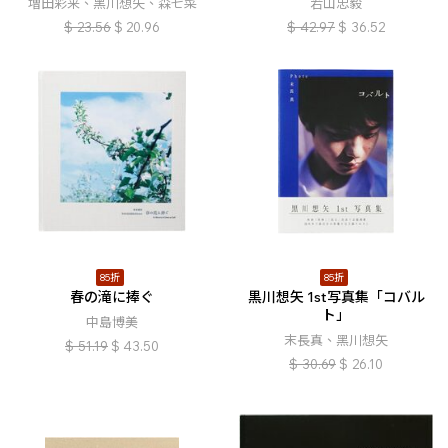
増田彩来、黑川想矢、森七菜
若山忠毅
$
23.56
$
20.96
$
42.97
$
36.52
85折
85折
春の滝に捧ぐ
黒川想矢 1st写真集「コバル
ト」
中島博美
末長真、黑川想矢
$
51.19
$
43.50
$
30.69
$
26.10