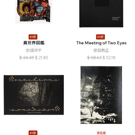
89折
89折
異世界図鑑
The Meeting of Two Eyes
前畑洋平
原田教正
$
24.49
$
21.80
$
58.63
$
52.18
89折
簽名版