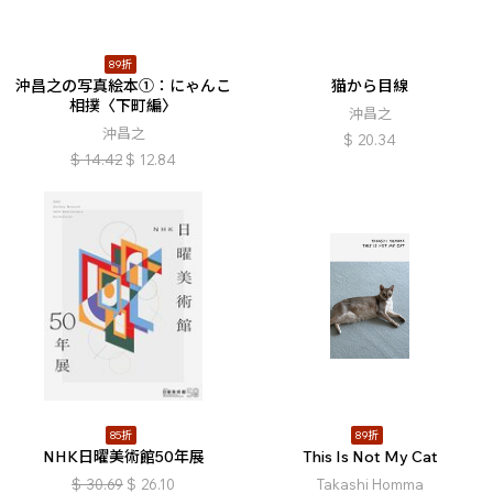
89折
沖昌之の写真絵本①：にゃんこ
猫から目線
相撲〈下町編〉
沖昌之
沖昌之
$
20.34
$
14.42
$
12.84
85折
89折
NHK日曜美術館50年展
This Is Not My Cat
$
30.69
$
26.10
Takashi Homma