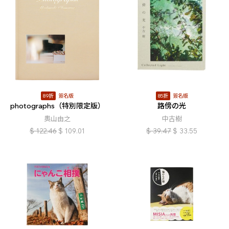
89折
簽名版
85折
簽名版
photographs（特別限定版）
路傍の光
奧山由之
中古樹
$
122.46
$
109.01
$
39.47
$
33.55