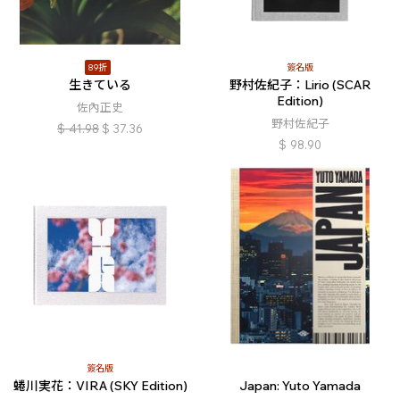
89折
簽名版
生きている
野村佐紀子：Lirio (SCAR
Edition)
佐內正史
野村佐紀子
$
41.98
$
37.36
$
98.90
簽名版
蜷川実花：VIRA (SKY Edition)
Japan: Yuto Yamada