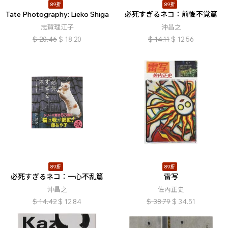
89折
89折
Tate Photography: Lieko Shiga
必死すぎるネコ：前後不覚篇
志賀理江子
沖昌之
$
20.46
$
18.20
$
14.11
$
12.56
89折
89折
必死すぎるネコ：一心不乱篇
雷写
沖昌之
佐內正史
$
14.42
$
12.84
$
38.79
$
34.51