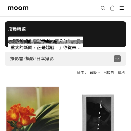
moom
搜尋
bookshop
店員精選
「我想成為攝影記者，而此刻世上最
重大的新聞，正是越戰。」你從未聽
過的女性戰地記者 Catherine Leroy
攝影書
/
攝影
/
日本攝影
顯示全部
攝影史
攝影理論與技法
臺灣攝影
排序
預設
出版日
價格
日本攝影
韓國攝影
香港攝影
中國攝影
亞洲攝影
歐美攝影
非洲攝影
澳紐攝影
黑白
紀實
街頭
肖像
自然
地景
建築
室內
靜物
時尚
政治
宗教
體育
家庭
酷兒
觀念
敘事
抽象
實驗
檔案
日記
電影
音樂
回顧集
自費出版