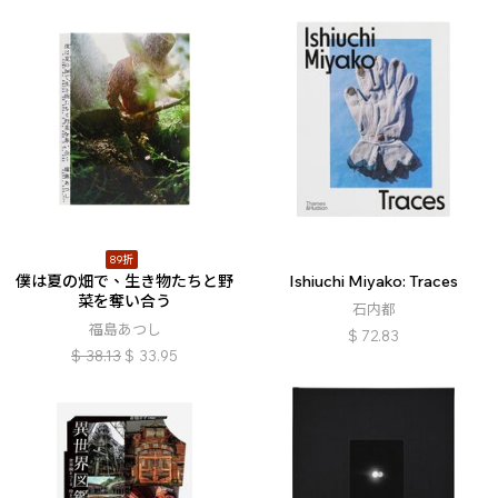
89折
僕は夏の畑で、生き物たちと野
Ishiuchi Miyako: Traces
菜を奪い合う
石内都
福島あつし
$
72.83
$
38.13
$
33.95