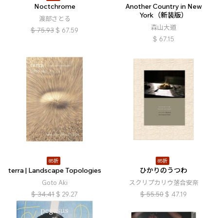
Noctchrome
Another Country in New
York（新装版）
渡部さとる
森山大道
$
75.93
$
67.59
$
67.15
85折
85折
terra | Landscape Topologies
ひかりのうつわ
Goto Aki
スクリプカリウ落合安奈
$
34.41
$
29.27
$
55.50
$
47.19