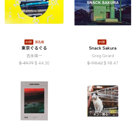
89折
簽名版
89折
東京ぐるぐる
Snack Sakura
吉永陽一
Greg Girard
$
49.79
$
44.30
$
110.62
$
98.47