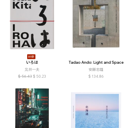
89折
いろは
Tadao Ando: Light and Space
北井一夫
安藤忠雄
$
56.43
$
50.23
$
134.86