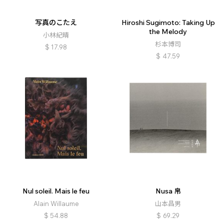
写真のこたえ
Hiroshi Sugimoto: Taking Up
the Melody
小林紀晴
杉本博司
$
17.98
$
47.59
Nul soleil. Mais le feu
Nusa 帛
Alain Willaume
山本昌男
$
54.88
$
69.29