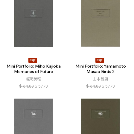
89折
89折
Mini Portfolio: Miho Kajioka
Mini Portfolio: Yamamoto
Memories of Future
Masao Birds 2
梶岡美穂
山本昌男
$
64.83
$
57.70
$
64.83
$
57.70