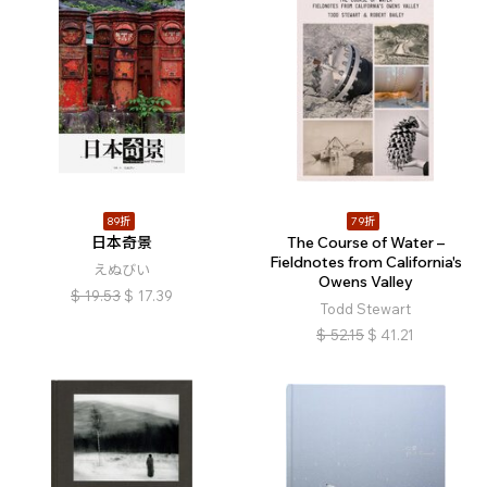
89折
79折
日本奇景
The Course of Water –
Fieldnotes from California's
えぬびい
Owens Valley
$
19.53
$
17.39
Todd Stewart
$
52.15
$
41.21