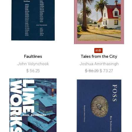
85折
Faultlines
Tales from the City
John Volynchook
Joshua Amirthasingh
$
56.25
$
86.20
$
73.27