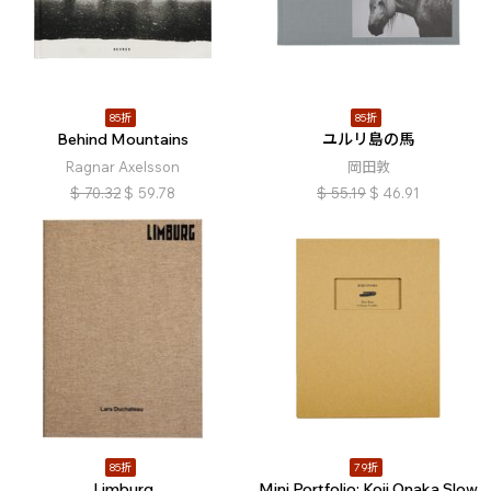
85折
85折
Behind Mountains
ユルリ島の馬
Ragnar Axelsson
岡田敦
$
70.32
$
59.78
$
55.19
$
46.91
85折
79折
Limburg
Mini Portfolio: Koji Onaka Slow