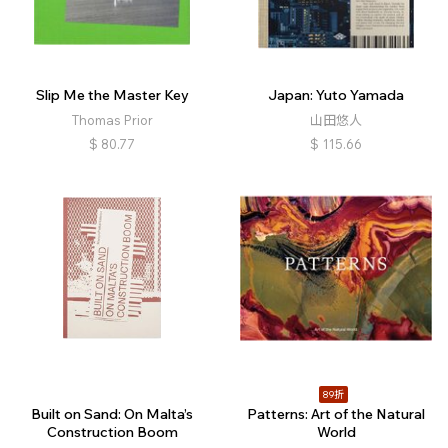
Slip Me the Master Key
Japan: Yuto Yamada
Thomas Prior
山田悠人
$
80.77
$
115.66
89折
Built on Sand: On Malta’s
Patterns: Art of the Natural
Construction Boom
World