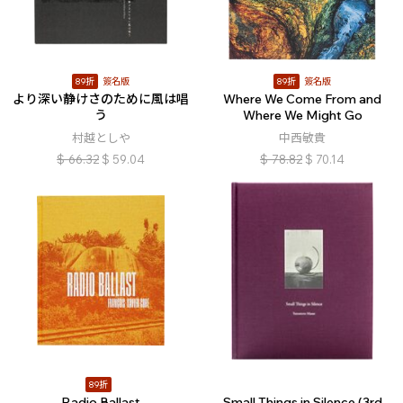
89折
簽名版
89折
簽名版
より深い静けさのために風は唱
Where We Come From and
う
Where We Might Go
村越としや
中西敏貴
$
66.32
$
59.04
$
78.82
$
70.14
89折
Radio Ballast
Small Things in Silence (3rd