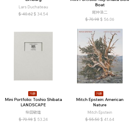
Boat
Lars Duchateau
尾仲浩二
$
40.62
$
34.54
$
70.98
$
56.06
75折
75折
Mini Portfolio: Toshio Shibata
Mitch Epstein: American
LANDSCAPE
Nature
柴田敏雄
Mitch Epstein
$
70.98
$
53.24
$
55.50
$
41.64