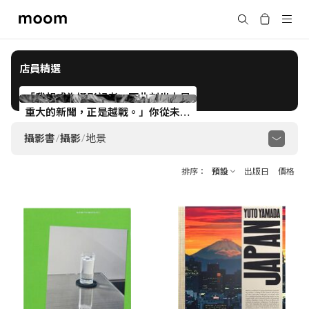
moom
搜尋
bookshop
店員精選
「我想成為攝影記者，而此刻世上最
重大的新聞，正是越戰。」你從未聽
過的女性戰地記者 Catherine Leroy
攝影書
/
攝影
/
地景
顯示全部
攝影史
攝影理論與技法
臺灣攝影
排序
預設
出版日
價格
日本攝影
韓國攝影
香港攝影
中國攝影
亞洲攝影
歐美攝影
非洲攝影
澳紐攝影
黑白
紀實
街頭
肖像
自然
地景
建築
室內
靜物
時尚
政治
宗教
體育
家庭
酷兒
觀念
敘事
抽象
實驗
檔案
日記
電影
音樂
回顧集
自費出版