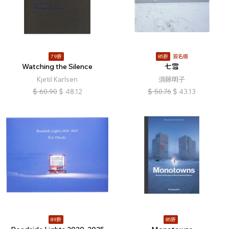
79折
85折
簽名版
Watching the Silence
七雪
Kjetil Karlsen
須藤明子
$
60.90
$
48.12
$
50.76
$
43.13
89折
85折