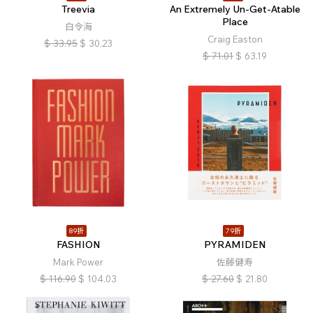
Treevia
An Extremely Un-Get-Atable
Place
白令海
Craig Easton
$
33.95
$
30.23
$
71.01
$
63.19
89折
79折
FASHION
PYRAMIDEN
Mark Power
佐藤健寿
$
116.90
$
104.03
$
27.60
$
21.80