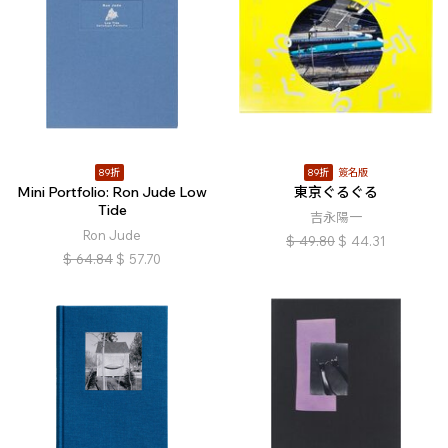
89折
89折
簽名版
Mini Portfolio: Ron Jude Low
東京ぐるぐる
Tide
吉永陽一
Ron Jude
$
49.80
$
44.31
$
64.84
$
57.70