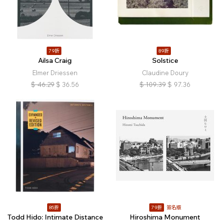
79折
89折
Ailsa Craig
Solstice
Elmer Driessen
Claudine Doury
$
46.29
$
36.56
$
109.39
$
97.36
85折
79折
簽名版
Todd Hido: Intimate Distance
Hiroshima Monument