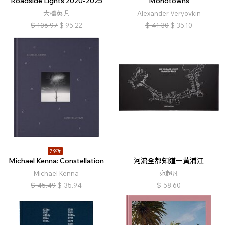
Roadside Lights 2020-2025
Monotowns
大橋英児
Alexander Veryovkin
$
106.97
$
95.22
$
41.30
$
35.10
79折
Michael Kenna: Constellation
河流全都知道ー黃浦江
Michael Kenna
宛超凡
$
45.49
$
35.94
$
58.60