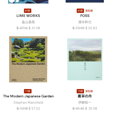
89折
89折
簽名版
LIME WORKS
FOSS
畠山直哉
瀧本幹也
$
47.16
$
41.98
$
73.95
$
65.83
79折
75折
簽名版
The Modern Japanese Garden
叢草の舟
Stephen Mansfield
伊藤昭一
$
72.18
$
57.02
$
41.30
$
30.98