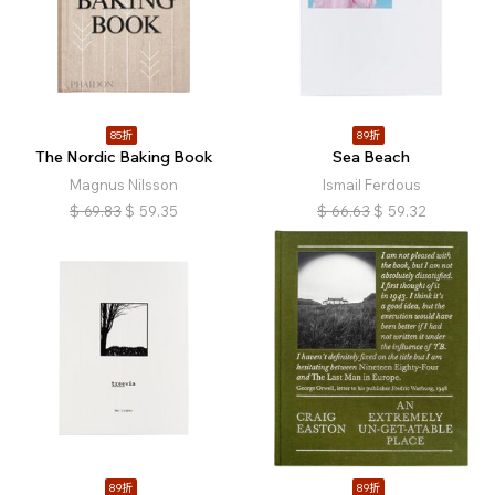
85折
89折
The Nordic Baking Book
Sea Beach
Magnus Nilsson
Ismail Ferdous
$
69.83
$
59.35
$
66.63
$
59.32
89折
89折