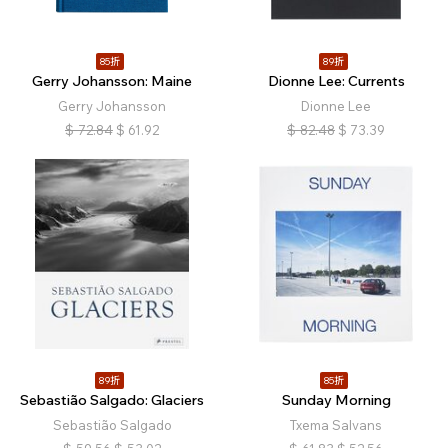
85折
89折
Gerry Johansson: Maine
Dionne Lee: Currents
Gerry Johansson
Dionne Lee
$
72.84
$
61.92
$
82.48
$
73.39
89折
85折
Sebastião Salgado: Glaciers
Sunday Morning
Sebastião Salgado
Txema Salvans