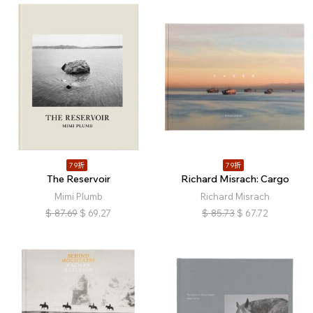
79折
79折
The Reservoir
Richard Misrach: Cargo
Mimi Plumb
Richard Misrach
$
87.69
$
69.27
$
85.73
$
67.72