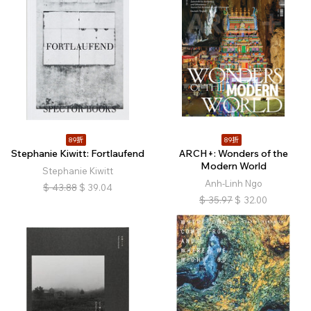
89折
89折
Stephanie Kiwitt: Fortlaufend
ARCH+: Wonders of the
Modern World
Stephanie Kiwitt
Anh-Linh Ngo
$
43.88
$
39.04
$
35.97
$
32.00