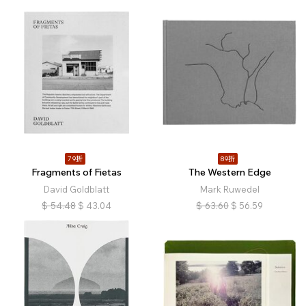
79折
89折
Fragments of Fietas
The Western Edge
David Goldblatt
Mark Ruwedel
$
54.48
$
43.04
$
63.60
$
56.59