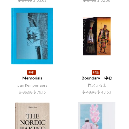
$
59.56
$
53.02
$
61.83
$
52.56
89折
89折
Memorials
Boundaryー中心
Jan Kempenaers
竹沢うるま
$
85.58
$
76.15
$
48.93
$
43.53