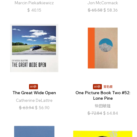
Marcin Piekałkiewicz
Jon McCormack
$
40.15
$
65.58
$
58.36
89折
89折
簽名版
The Great Wide Open
One Picture Book Two #52:
Lone Pine
Catherine DeLattre
柴田敏雄
$
63.94
$
56.90
$
72.84
$
64.84