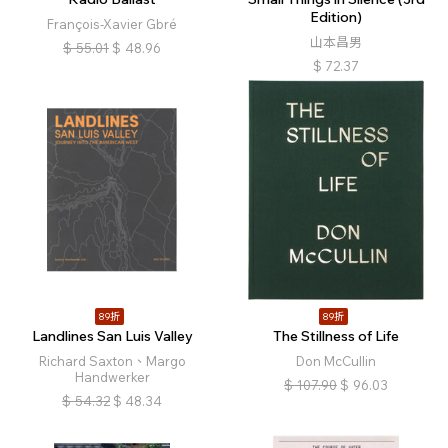
Edition)
François-Xavier Gbré
山本昌男
$
55.01
$
48.96
$
72.37
89折
89折
Landlines San Luis Valley
The Stillness of Life
Richard Saxton、Margo
Don McCullin
Handwerker
$
107.90
$
96.03
$
54.32
$
48.34