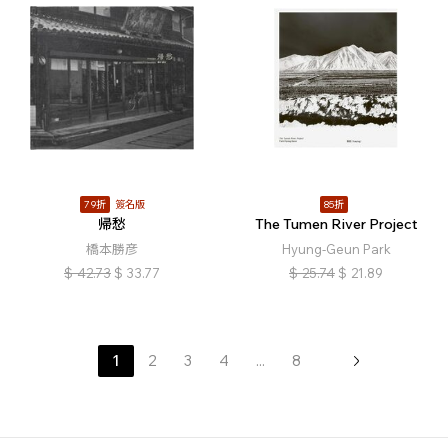
79折
簽名版
85折
帰愁
The Tumen River Project
橋本勝彦
Hyung-Geun Park
$
42.73
$
33.77
$
25.74
$
21.89
1
2
3
4
...
8