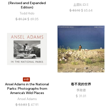
(Revised and Expanded
土田ヒロミ
Edition)
$
83.10
$
65.64
Todd Hido
$
81.24
$
69.05
89折
Ansel Adams in the National
看不見的世界
Parks: Photographs from
李政德
America's Wild Places
$
31.01
Ansel Adams
$
53.83
$
47.91