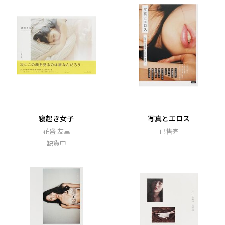
寝起き女子
写真とエロス
花盛 友里
已售完
缺貨中