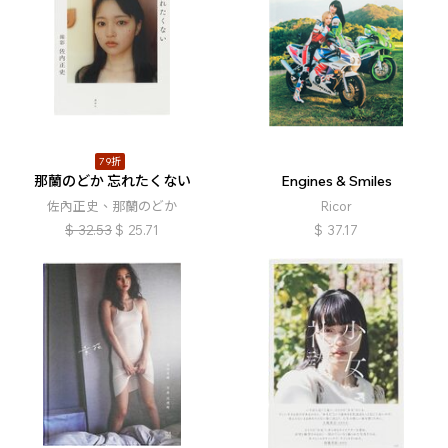
79折
那蘭のどか 忘れたくない
Engines & Smiles
佐內正史、那蘭のどか
Ricor
$
32.53
$
25.71
$
37.17