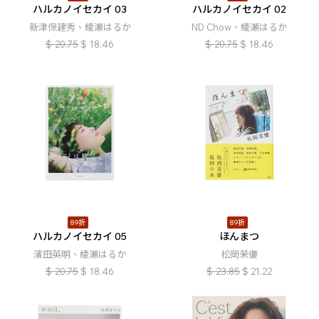
ハルカノイセカイ 03
ハルカノイセカイ 02
新津保建秀、綾瀬はるか
ND Chow、綾瀬はるか
$
20.75
$
18.46
$
20.75
$
18.46
89折
89折
ハルカノイセカイ 05
ほんまつ
濱田英明、綾瀬はるか
松岡茉優
$
20.75
$
18.46
$
23.85
$
21.22