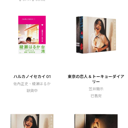
ハルカノイセカイ 01
東京の恋人 & トーキョーダイア
リー
佐內正史、綾瀬はるか
笠井爾示
缺貨中
已售完