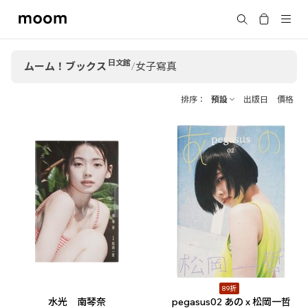
moom
搜尋
bookshop
日文館
ムーム！ブックス
/
女子寫真
排序
預設
出版日
價格
89折
水光 南琴奈
pegasus02 あの x 松岡一哲