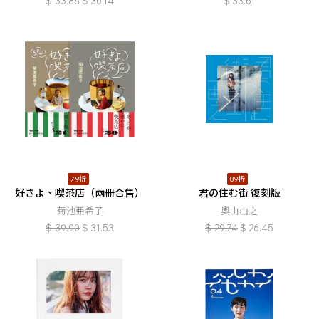
$
33.86
$
30.14
$
33.61
79折
89折
好きよ、喫茶店（兩冊合售）
君の住む街 復刻版
菊池亜希子
奧山由之
$
39.90
$
31.53
$
29.74
$
26.45