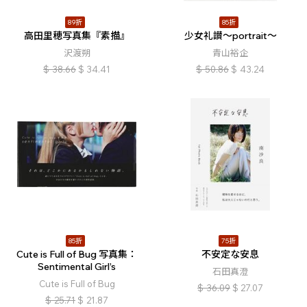
89折
85折
高田里穂写真集『素描』
少女礼讃〜portrait〜
沢渡朔
青山裕企
$
38.66
$
34.41
$
50.86
$
43.24
85折
75折
Cute is Full of Bug 写真集：
不安定な安息
Sentimental Girl’s
石田真澄
Cute is Full of Bug
$
36.09
$
27.07
$
25.71
$
21.87