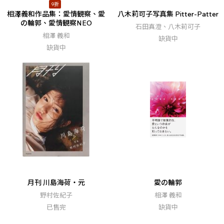
9折
相澤義和作品集：愛情観察、愛
八木莉可子写真集 Pitter-Patter
の輪郭、愛情観察NEO
石田真澄、八木莉可子
相澤 義和
缺貨中
缺貨中
月刊 川島海荷・元
愛の輪郭
野村佐紀子
相澤 義和
已售完
缺貨中