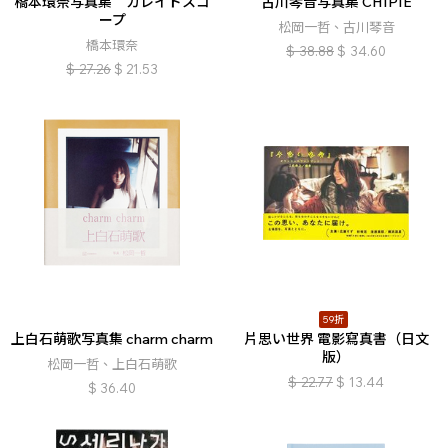
橋本環奈写真集 カレイドスコ
古川琴音写真集 CHIPIE
ープ
松岡一哲、古川琴音
橋本環奈
$
38.88
$
34.60
$
27.26
$
21.53
59折
上白石萌歌写真集 charm charm
片思い世界 電影寫真書（日文
版）
松岡一哲、上白石萌歌
$
22.77
$
13.44
$
36.40