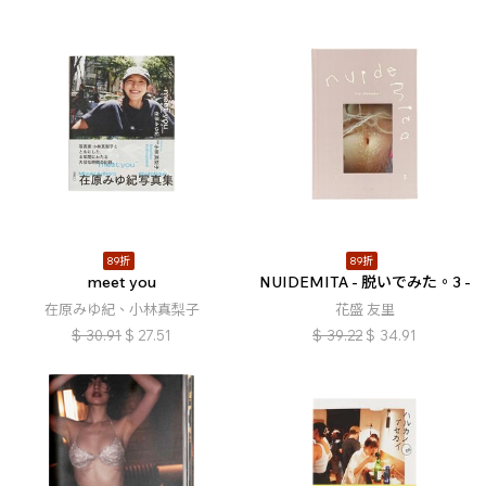
89折
89折
meet you
NUIDEMITA - 脱いでみた。3 -
在原みゆ紀、小林真梨子
花盛 友里
$
30.91
$
27.51
$
39.22
$
34.91