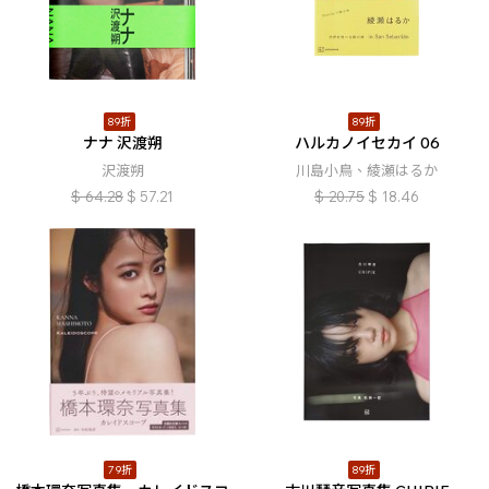
89折
89折
ナナ 沢渡朔
ハルカノイセカイ 06
沢渡朔
川島小鳥、綾瀬はるか
$
64.28
$
57.21
$
20.75
$
18.46
79折
89折