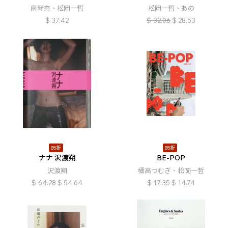
南琴奈、松岡一哲
松岡一哲、あの
$
37.42
$
32.06
$
28.53
85折
85折
ナナ 沢渡朔
BE-POP
沢渡朔
橘高つむぎ、松岡一哲
$
64.28
$
54.64
$
17.35
$
14.74