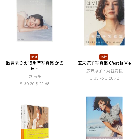
85折
85折
飯豊まりえ15周年写真集 かの
広末涼子写真集 C'est la Vie
日、
広末涼子、丸谷嘉長
東 京祐
$
33.76
$
28.72
$
30.20
$
25.68