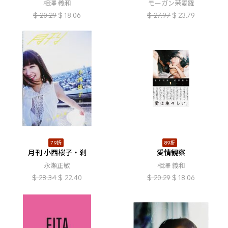
相澤 義和
モーガン茉愛羅
$
20.29
$
18.06
$
27.97
$
23.79
79折
89折
月刊 小西桜子・刹
愛情観察
永瀬正敏
相澤 義和
$
28.34
$
22.40
$
20.29
$
18.06