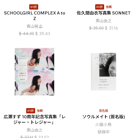
89折
89折
推薦
SCHOOLGIRL COMPLEX A to
佐久間由衣写真集 SONNET
Z
奧山由之
青山裕企
$
35.00
$
31.16
$
44.30
$
39.43
89折
推薦
簽名版
広瀬すず 10周年記念写真集「レ
ソウルメイト (簽名版)
ジャー・トレジャー」
川島小鳥
奧山由之
缺貨中
$
37.11
$
33.02