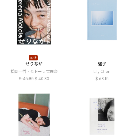
89折
せりなが
迷子
松岡一哲、モトーラ世理奈
Lily Chen
$
45.85
$
40.80
$
68.15