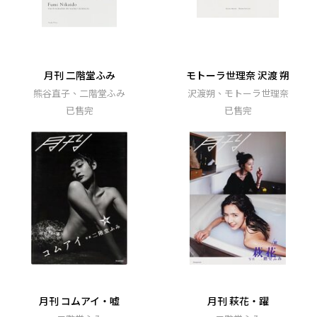
月刊 二階堂ふみ
モトーラ世理奈 沢渡 朔
熊谷直子、二階堂ふみ
沢渡朔、モトーラ世理奈
已售完
已售完
月刊 コムアイ・嘘
月刊 萩花・躍