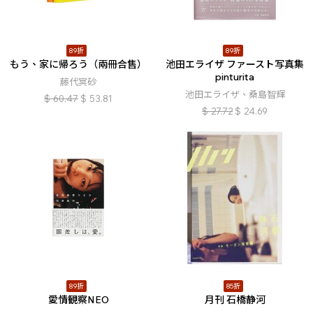
89折
89折
もう、家に帰ろう（兩冊合售）
池田エライザ ファースト写真集
pinturita
藤代冥砂
池田エライザ、桑島智輝
$
60.47
$
53.81
$
27.72
$
24.69
89折
85折
愛情観察NEO
月刊 石橋静河