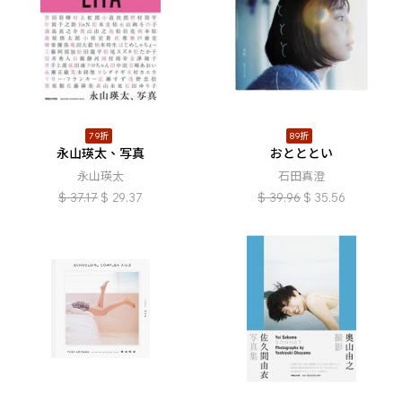
79折
89折
永山瑛太、写真
おとととい
永山瑛太
石田真澄
$
37.17
$
29.37
$
39.96
$
35.56