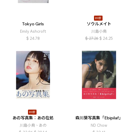
89折
Tokyo Girls
ソウルメイト
Emily Ashcroft
川島小鳥
$
24.78
$
27.26
$
24.25
89折
あの写真集：あの在処
森川葵写真集「Ebipilaf」
川島小鳥、あの
ND Chow