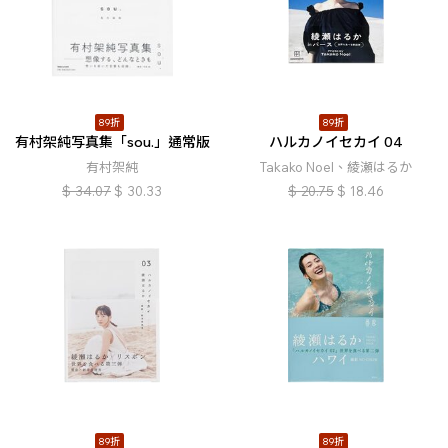
89折
89折
有村架純写真集「sou.」通常版
ハルカノイセカイ 04
有村架純
Takako Noel、綾瀬はるか
$
34.07
$
30.33
$
20.75
$
18.46
89折
89折