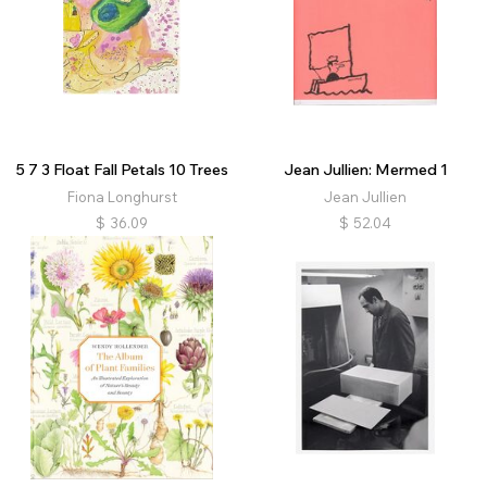
5 7 3 Float Fall Petals 10 Trees
Jean Jullien: Mermed 1
Fiona Longhurst
Jean Jullien
$
36.09
$
52.04