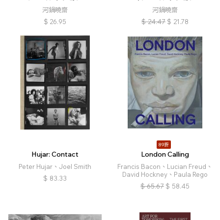
河鍋曉齋
河鍋曉齋
$
26.95
$
24.47
$
21.78
89折
Hujar: Contact
London Calling
Peter Hujar、Joel Smith
Francis Bacon、Lucian Freud、
David Hockney、Paula Rego
$
83.33
$
65.67
$
58.45