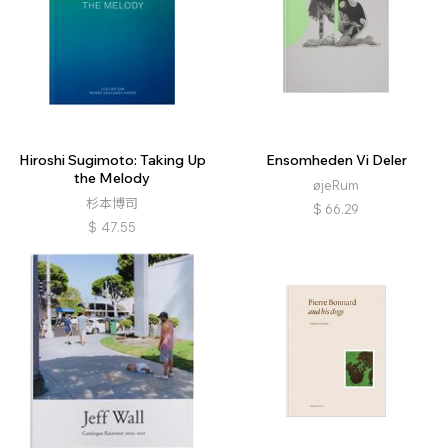
Hiroshi Sugimoto: Taking Up
Ensomheden Vi Deler
the Melody
øjeRum
杉本博司
$
66.29
$
47.55