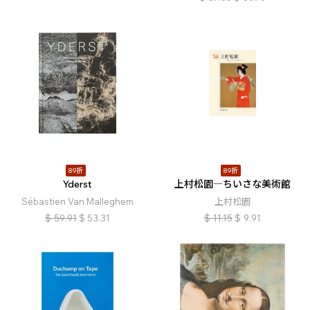
89折
89折
Yderst
上村松園―ちいさな美術館
Sébastien Van Malleghem
上村松園
$
59.91
$
53.31
$
11.15
$
9.91