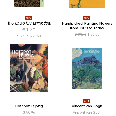
89折
89折
もっと知りたい日本の文様
Handpicked: Painting Flowers
from 1900 to Today
深津裕子
$
33.76
$
30.05
$
24.16
$
21.50
89折
Hotspot Leipzig
Vincent van Gogh
$
50.96
Vincent van Gogh