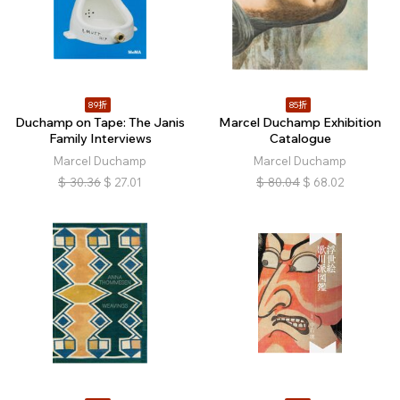
89折
85折
Duchamp on Tape: The Janis
Marcel Duchamp Exhibition
Family Interviews
Catalogue
Marcel Duchamp
Marcel Duchamp
$
30.36
$
27.01
$
80.04
$
68.02