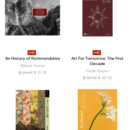
89折
89折
An History of Richmondshire
Art For Tomorrow: The First
Decade
William Turner
Farah Nayeri
$
24.47
$
21.78
$
50.96
$
45.35