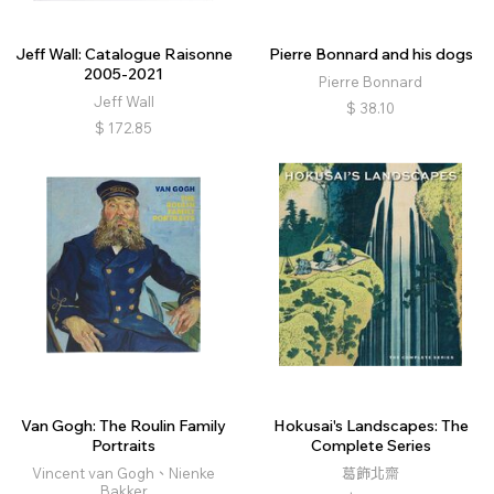
Jeff Wall: Catalogue Raisonne
Pierre Bonnard and his dogs
2005-2021
Pierre Bonnard
Jeff Wall
$
38.10
$
172.85
Van Gogh: The Roulin Family
Hokusai's Landscapes: The
Portraits
Complete Series
Vincent van Gogh、Nienke
葛飾北齋
Bakker