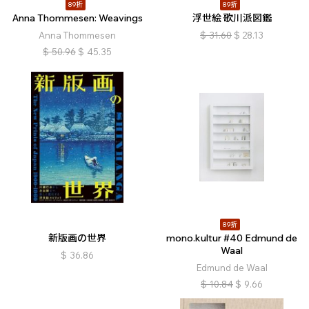
89折
89折
Anna Thommesen: Weavings
浮世絵 歌川派図鑑
Anna Thommesen
$
31.60
$
28.13
$
50.96
$
45.35
89折
新版画の世界
mono.kultur #40 Edmund de
Waal
$
36.86
Edmund de Waal
$
10.84
$
9.66