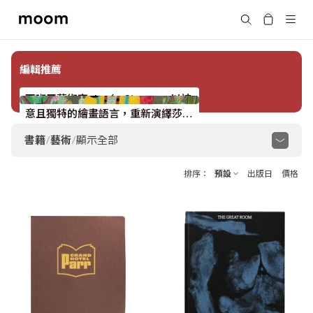
moom
搜尋
bookshop
編輯推薦
西班牙藝術家 Jesús Cisneros 以詩
意且獨特的繪畫語言，重新演繹莎士
比亞經典劇作《暴風雨》。
書籍
/
藝術
/
顯示全部
顯示全部
藝術史
展覽圖錄
藝術理論與評論
排序
預設
出版日
價格
當代藝術
表演藝術
MoMA
繪畫
文學
工藝
浮世繪