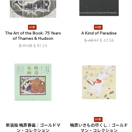
89折
89折
The Art of the Book: 75 Years
A Kind of Paradise
of Thames & Hudson
$
48.97
$
43.58
$
91.38
$
81.34
89折
新装版 暁斎春画：ゴールドマ
暁斎いきもの尽くし：ゴールド
ン・コレクション
マン・コレクション