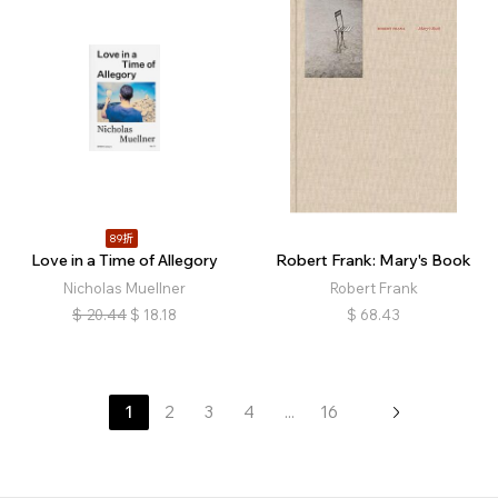
89折
Love in a Time of Allegory
Robert Frank: Mary's Book
Nicholas Muellner
Robert Frank
$
20.44
$
18.18
$
68.43
1
2
3
4
...
16