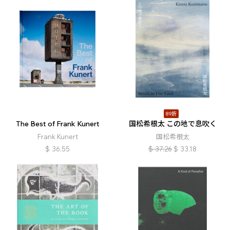
89折
The Best of Frank Kunert
国松希根太 この地で息吹く
Frank Kunert
国松希根太
$
36.55
$
37.26
$
33.18