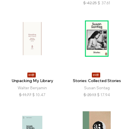
$
42.25
$
37.61
89折
89折
Unpacking My Library
Stories: Collected Stories
Walter Benjamin
Susan Sontag
$
11.77
$
10.47
$
20.13
$
17.94