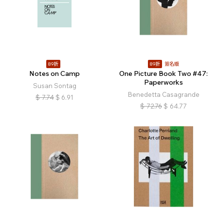
89折
89折
簽名版
Notes on Camp
One Picture Book Two #47:
Paperworks
Susan Sontag
Benedetta Casagrande
$
7.74
$
6.91
$
72.76
$
64.77