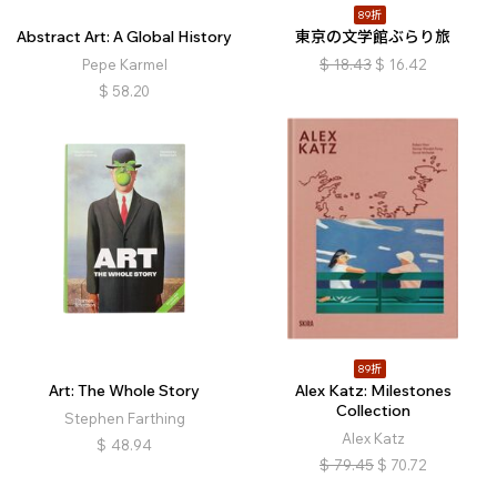
89折
Abstract Art: A Global History
東京の文学館ぶらり旅
Pepe Karmel
$
18.43
$
16.42
$
58.20
89折
Art: The Whole Story
Alex Katz: Milestones
Collection
Stephen Farthing
Alex Katz
$
48.94
$
79.45
$
70.72