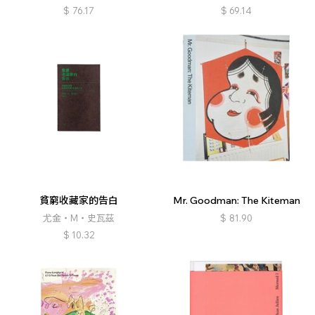
$
76.17
$
69.14
貧窮收藏家的告白
Mr. Goodman: The Kiteman
尤金・M・史瓦茲
$
81.90
$
10.32