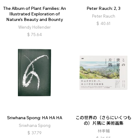
The Album of Plant Families: An
Peter Rauch: 2, 3
Illustrated Exploration of
Peter Rauch
Nature's Beauty and Bounty
$
40.61
Wendy Hollender
$
75.64
Sriwhana Spong: HA HA HA
この世界の（さらにいくつも
の）片隅に 美術画集
Sriwhana Spong
林孝輔
$
37.79