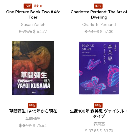
89折
簽名版
89折
One Picture Book Two #46:
Charlotte Perriand: The Art of
Toer
Dwelling
Susan Zadeh
Charlotte Perriand
$
72.76
$
64.77
$
64.03
$
57.00
89折
89折
草間彌生 1945年から現在
生誕100年 森英恵 ヴァイタル・
タイプ
草間彌生
森英惠
$
86.11
$
76.64
$
37.85
$
33.70