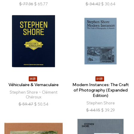
$
77.36
$
65.77
$
34.42
$
30.64
85折
89折
Véhiculaire & Vernaculaire
Modern Instances: The Craft
of Photography (Expanded
Stephen Shore、Clément
Edition)
Chéroux
Stephen Shore
$
59.47
$
50.54
$
44.15
$
39.29