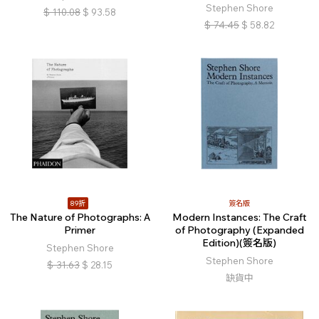
Stephen Shore
$
110.08
$
93.58
$
74.45
$
58.82
89折
簽名版
The Nature of Photographs: A
Modern Instances: The Craft
Primer
of Photography (Expanded
Edition)(簽名版)
Stephen Shore
Stephen Shore
$
31.63
$
28.15
缺貨中