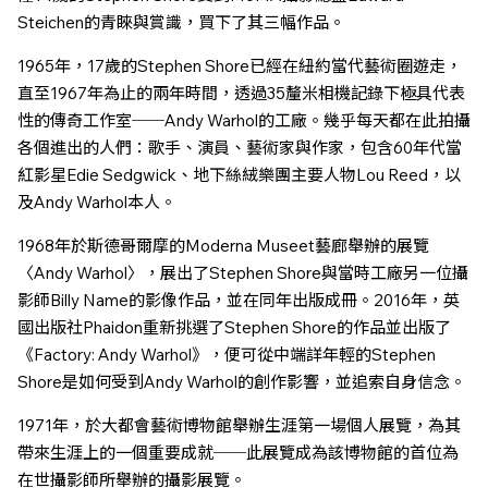
Steichen的青睞與賞識，買下了其三幅作品。
1965年，17歲的Stephen Shore已經在紐約當代藝術圈遊走，
直至1967年為止的兩年時間，透過35釐米相機記錄下極具代表
性的傳奇工作室──Andy Warhol的工廠。幾乎每天都在此拍攝
各個進出的人們：歌手、演員、藝術家與作家，包含60年代當
紅影星Edie Sedgwick、地下絲絨樂團主要人物Lou Reed，以
及Andy Warhol本人。
1968年於斯德哥爾摩的Moderna Museet藝廊舉辦的展覽
〈Andy Warhol〉，展出了Stephen Shore與當時工廠另一位攝
影師Billy Name的影像作品，並在同年出版成冊。2016年，英
國出版社Phaidon重新挑選了Stephen Shore的作品並出版了
《Factory: Andy Warhol》，便可從中端詳年輕的Stephen
Shore是如何受到Andy Warhol的創作影響，並追索自身信念。
1971年，於大都會藝術博物館舉辦生涯第一場個人展覽，為其
帶來生涯上的一個重要成就──此展覽成為該博物館的首位為
在世攝影師所舉辦的攝影展覽。