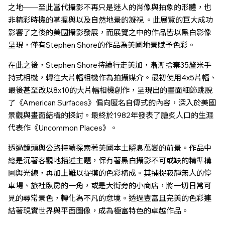
之地——至此當代攝影不再只是迷人的肖像與抽象的形體，也
非精彩時機的掌握與以及自然地景的凝視 。此展覽的巨大成功
影響了之後的美國攝影發展，而展覽之中的作品皆以黑白影像
呈現，僅有Stephen Shore的作品為美國地景賦予色彩。
在此之後，Stephen Shore持續行走美加，漸漸捨棄35釐米手
持式相機，轉往大片幅相機作為拍攝媒介。最初使用4x5片幅、
最後甚至改以8x10的大片幅相機創作，呈現出的畫面細節跳脫
了《American Surfaces》偏向匿名自傳式的內容，深入於美國
景觀與畫面結構的探討。最終於1982年發表了膾炙人口的生涯
代表作《Uncommon Places》。
透過鏡頭與公路持續探索著美國本土瞬息萬變的前景。作品中
總是沉著客觀地描述主題，保有著黑白攝影不可或缺的精準構
圖與光線，再加上難以捉摸的色彩構成。其捕捉寂靜無人的停
車場、旅社臥房的一角，或是大街旁的小商店，將一切日常可
見的尋常景色，轉化為不凡的意境。透過豐富且完美的色彩連
結著現實世界與平面圖像，成為極富特色的卓越作品。