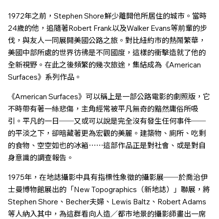
1972年之前，Stephen Shore鮮少離開他所居住的城市。當時
24歲的他，追隨著Robert Frank以及Walker Evans等前輩的步
伐，與友人一同展開美國公路之旅。對比紐約市的熱鬧繁華，
美國中部所處的世界彷彿是不同國度，這樣的衝擊造就了他的
全新視野。在此之後頻繁的幾次旅途，集結成為《American
Surfaces》系列作品。
《American Surfaces》可以稱上是一部公路電影的劇照版，它
不時帶有著一絲悲傷，主角經常被平凡無奇的黯然庸俗所吸
引。平凡的一日──又或可以說是完全沒有發生任何事件──
的平淡之下，卻暗藏著更為宏觀的美麗。建築物、廁所、吃剩
的食物、空空如也的冰箱⋯⋯這部作品正是對社會、或是對自
身意識的調查報告。
1975年，在地誌攝影中具有指標性象徵的攝影展──於喬治伊
士曼博物館展出的「New Topographics（新地誌）」聯展，將
Stephen Shore、Becher夫婦、Lewis Baltz、Robert Adams
等人納入其中，為這群看向人造／都市地景的攝影師畫出一席