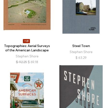
75折
Topographies: Aerial Surveys
Steel Town
of the American Landscape
Stephen Shore
Stephen Shore
$
63.29
$
92.25
$
69.18