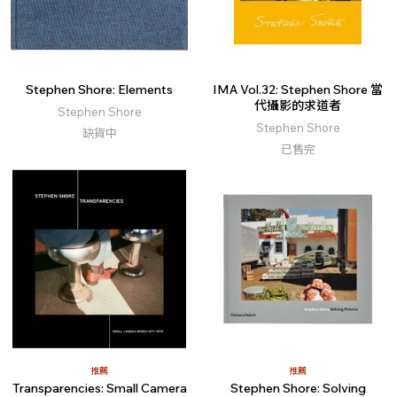
Stephen Shore: Elements
IMA Vol.32: Stephen Shore 當
代攝影的求道者
Stephen Shore
Stephen Shore
缺貨中
已售完
推薦
推薦
Transparencies: Small Camera
Stephen Shore: Solving