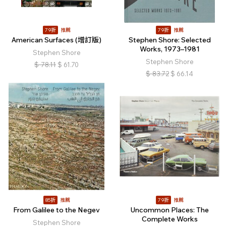
79折
推薦
79折
推薦
American Surfaces (增訂版)
Stephen Shore: Selected
Works, 1973–1981
Stephen Shore
Stephen Shore
$
78.11
$
61.70
$
83.72
$
66.14
85折
推薦
79折
推薦
From Galilee to the Negev
Uncommon Places: The
Complete Works
Stephen Shore