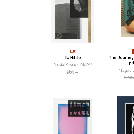
推薦
Ex Nihilo
The Journey 
pr
Daniel Shea、OK-RM
Magdal
缺貨中
$
68.