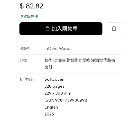
$
82.82
現貨販售中
加入購物車
InOtherWords
出版社
藝術
/
展覽圖錄
藝術理論與評論
當代藝術
分類
設計
Softcover
其他資訊
328 pages
229 x 300 mm
ISBN 9781739930998
English
2025