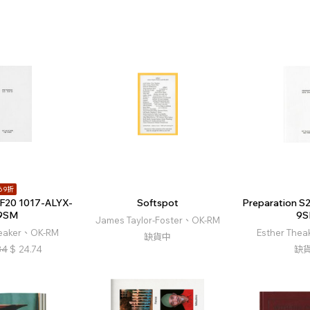
69折
 F20 1017-ALYX-
Softspot
Preparation S
9SM
9
James Taylor-Foster、OK-RM
heaker、OK-RM
Esther The
缺貨中
84
$
24.74
缺