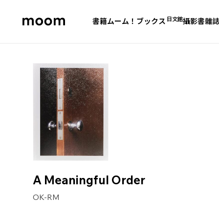
日文館
書籍
ムーム！ブックス
攝影書
雜
moom
bookshop
A Meaningful Order
OK-RM