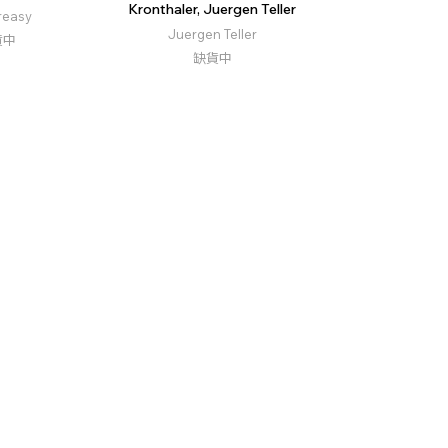
Kronthaler, Juergen Teller
reasy
Juergen Teller
貨中
缺貨中