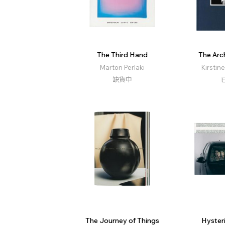
The Third Hand
The Arc
Marton Perlaki
Kirstin
缺貨中
The Journey of Things
Hyster