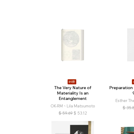
89折
The Very Nature of
Preparation
Materiality Is an
Entanglement
Esther T
OK-RM、Lila Matsumoto
$
35.
$
59.69
$
53.12