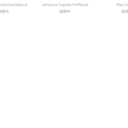
inda Dostálková
Johanna Tagada Hoffbeck
Max C
缺貨中
缺貨中
缺