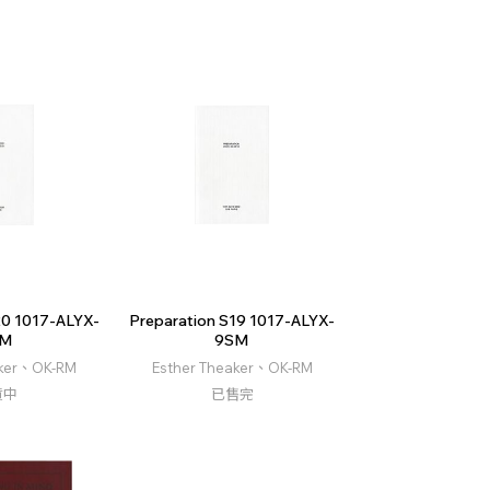
20 1017-ALYX-
Preparation S19 1017-ALYX-
SM
9SM
aker、OK-RM
Esther Theaker、OK-RM
貨中
已售完