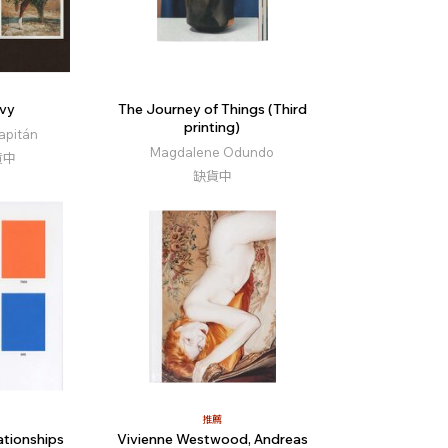
vy
The Journey of Things (Third
printing)
apitán
Magdalene Odundo
貨中
缺貨中
推薦
ationships
Vivienne Westwood, Andreas