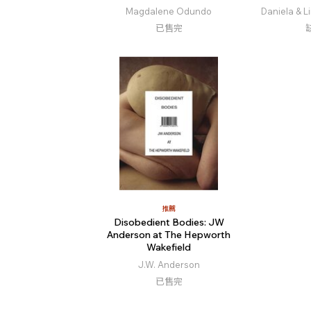
Magdalene Odundo
Daniela & L
已售完
推薦
Disobedient Bodies: JW
Anderson at The Hepworth
Wakefield
J.W. Anderson
已售完