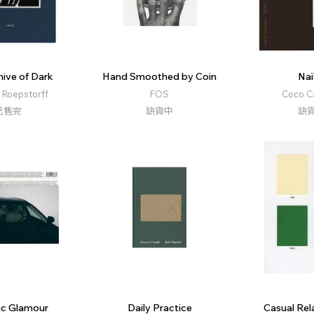
hive of Dark
Hand Smoothed by Coin
Naï
e Roepstorff
FOS
Coco C
已售完
缺貨中
缺
ic Glamour
Daily Practice
Casual Rel