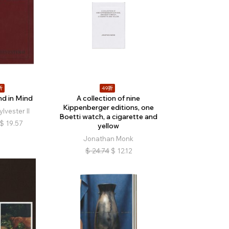
折
49折
nd in Mind
A collection of nine
Kippenberger editions, one
lvester II
Boetti watch, a cigarette and
$
19.57
yellow
Jonathan Monk
$
24.74
$
12.12