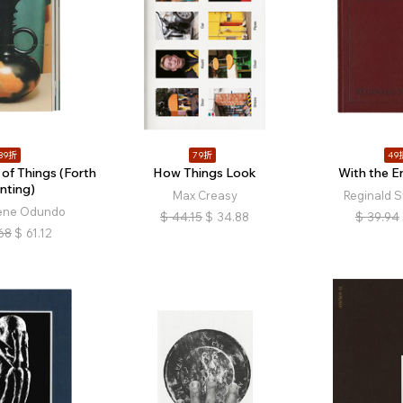
89折
79折
49
of Things (Forth
How Things Look
With the E
inting)
Max Creasy
Reginald Sy
ene Odundo
$
44.15
$
34.88
$
39.94
68
$
61.12