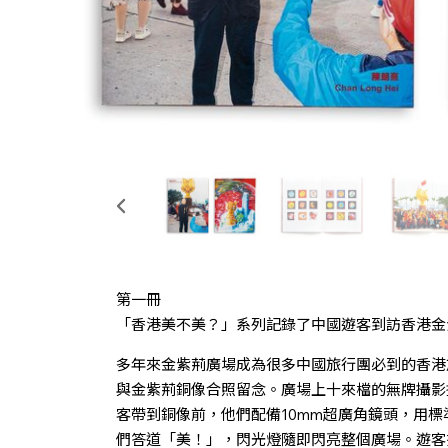
第⼀冊
「香港美不美？」系列記錄了中國遊客到訪香港金
多年來金紫荊廣場成為很多中國旅行團必到的香港
與金紫荊銅像合照留念。廣場上十來檔的無牌攝影
客帶到銅像前，他們配備10mm超廣角鏡頭，用
們答道「美！」，閃光燈隨即閃亮整個廣場。遊客