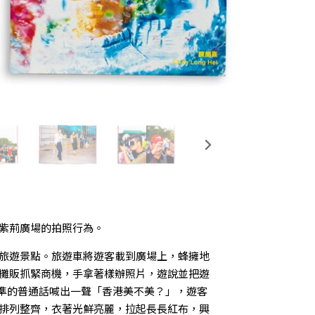
紫荊廣場的拍照行為。
旅遊景點。旅遊車將遊客載到廣場上，蜂擁地
攤販抓緊商機，手拿著樣辦照片，遊說並把遊
標準的普通話喊出一聲「香港美不美？」，遊客
排列整齊，衣著光鮮亮麗，拉起長長紅布，興