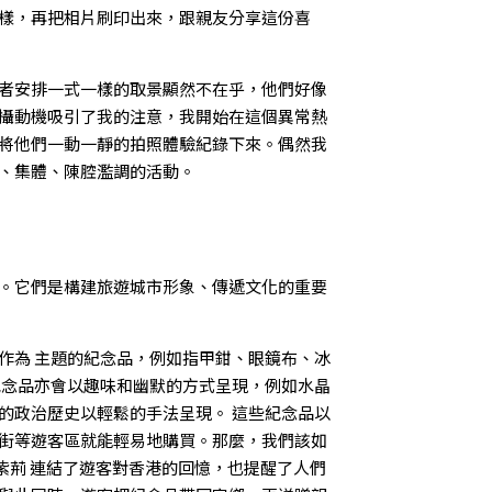
樣，再把相片刷印出來，跟親友分享這份喜
者安排一式一樣的取景顯然不在乎，他們好像
攝動機吸引了我的注意，我開始在這個異常熱
將他們一動一靜的拍照體驗紀錄下來。偶然我
、集體、陳腔濫調的活動。
。它們是構建旅遊城市形象、傳遞文化的重要
作為 主題的紀念品，例如指甲鉗、眼鏡布、冰
紀念品亦會以趣味和幽默的方式呈現，例如水晶
的政治歷史以輕鬆的手法呈現。 這些紀念品以
街等遊客區就能輕易地購買。那麼，我們該如
紫荊 連結了遊客對香港的回憶，也提醒了人們