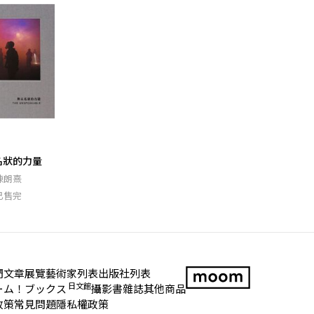
名狀的力量
陳朗熹
已售完
們
文章
展覽
藝術家列表
出版社列表
日文館
ーム！ブックス
攝影書
雜誌
其他商品
LOGO
政策
常見問題
隱私權政策