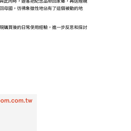
與此同時，遊客把紀念品帶回家鄉，再送贈親
回母國，彷彿象徵性地佔有了這個被動的地
現購買後的日常使用經驗，進一步反思和探討