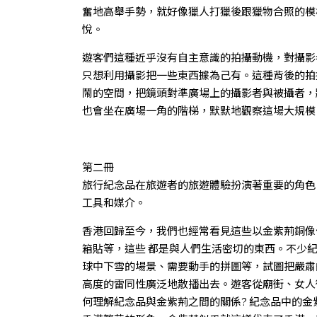
奮地高舉手勢，就好像獵人打獵後跟獵物合照的模
悅。
遊客們這種近乎沒有自主意識的拍攝動機，對攝影
只想利用攝影把一些東西據為己有。這種背後的拍
鬧的空間，把鏡頭對準廣場上的攝影者與被攝者，
也會坐在廣場一角的階梯，默默地觀察這場大規模
第⼆冊
旅行紀念品在旅遊者的旅遊體驗扮演著重要的角色
工具和媒介。
香港回歸至今，我們也經常看見這些以金紫荊銅像
箱貼等，這些 都是與人們生活密切的東西。不少
球中下雪的場景、需要動手的拼圖等，試圖把嚴肅
高度的雷同性廣泛地散播出去。遊客從廟街、女人
何理解紀念品與金紫荊之間的關係? 紀念品中的金