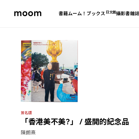
日文館
書籍
ムーム！ブックス
攝影書
雜
moom
bookshop
簽名版
「香港美不美?」 / 盛開的紀念品
陳朗熹