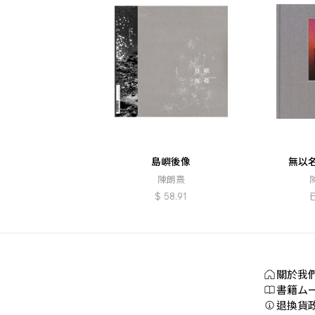
島嶼後像
無以
陳朗熹
$
58.91
關於我
書籍
ム
退換貨