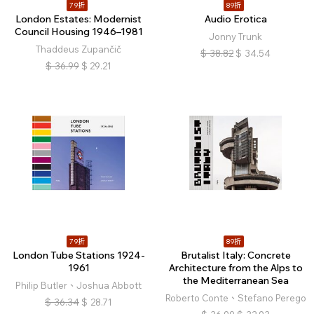
79折
89折
London Estates: Modernist
Audio Erotica
Council Housing 1946–1981
Jonny Trunk
Thaddeus Zupančič
$
38.82
$
34.54
$
36.99
$
29.21
79折
89折
London Tube Stations 1924-
Brutalist Italy: Concrete
1961
Architecture from the Alps to
the Mediterranean Sea
Philip Butler、Joshua Abbott
Roberto Conte、Stefano Perego
$
36.34
$
28.71