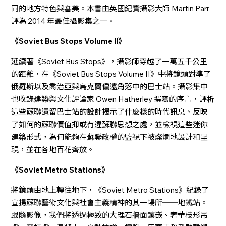
同的地方特色與審美。本書由英國紀實攝影大師 Martin Parr
評為 2014 年最佳攝影集之一。
《Soviet Bus Stops Volume II》
延續著《Soviet Bus Stops》，攝影師穿越了一萬五千公里
的距離，在《Soviet Bus Stops Volume II》中將鏡頭對準了
俄羅斯以及喬治亞與烏克蘭偏遠角落中的巴士站。攝影集中
也收錄建築與文化評論家 Owen Hatherley 撰寫的序言，評析
這些蘇聯遺留巴士站的設計揭示了什麼樣的時代訊息、反映
了如何的蘇聯價值抑或有違蘇聯思想之處，並檢視這些迷你
建築形式，為何能夠在蘇聯政權的監視下被燦爛地設計和呈
現，並在各地百花齊放。
《Soviet Metro Stations》
將鏡頭由地上轉往地下，《Soviet Metro Stations》紀錄了
宣揚蘇聯藝術文化與社會主義精神的其一場所──地鐵站。
跟隨影像，我們將透過極致的大理石牆面鑲嵌、奢華枝形吊