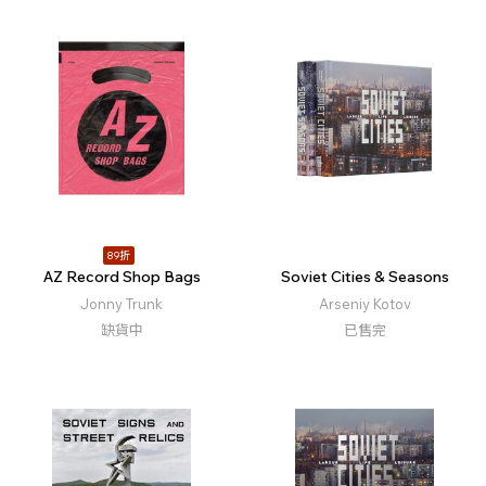
89折
AZ Record Shop Bags
Soviet Cities & Seasons
Jonny Trunk
Arseniy Kotov
缺貨中
已售完