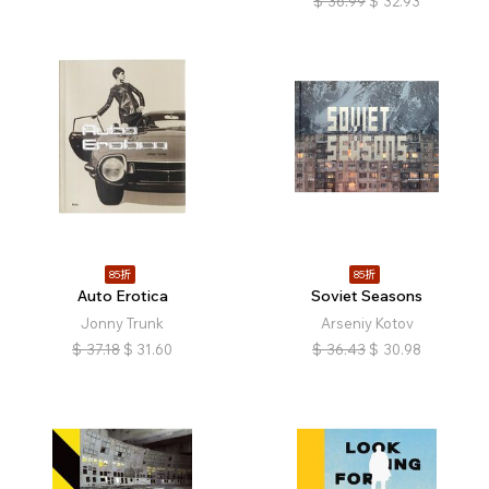
$
36.99
$
32.93
85折
85折
Auto Erotica
Soviet Seasons
Jonny Trunk
Arseniy Kotov
$
37.18
$
31.60
$
36.43
$
30.98