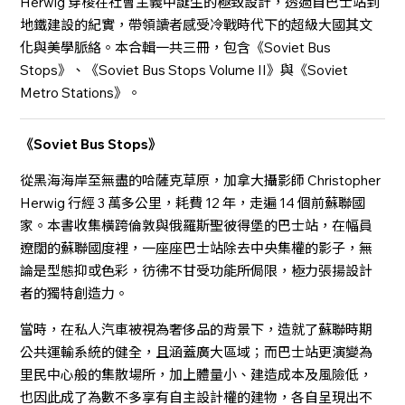
Herwig 穿梭在社會主義中誕生的極致設計，透過自巴士站到
地鐵建設的紀實，帶領讀者感受冷戰時代下的超級大國其文
化與美學脈絡。本合輯一共三冊，包含《Soviet Bus
Stops》、《Soviet Bus Stops Volume II》與《Soviet
Metro Stations》。
《Soviet Bus Stops》
從黑海海岸至無盡的哈薩克草原，加拿大攝影師 Christopher
Herwig 行經 3 萬多公里，耗費 12 年，走遍 14 個前蘇聯國
家。本書收集橫跨倫敦與俄羅斯聖彼得堡的巴士站，在幅員
遼闊的蘇聯國度裡，一座座巴士站除去中央集權的影子，無
論是型態抑或色彩，彷彿不甘受功能所侷限，極力張揚設計
者的獨特創造力。
當時，在私人汽車被視為奢侈品的背景下，造就了蘇聯時期
公共運輸系統的健全，且涵蓋廣大區域；而巴士站更演變為
里民中心般的集散場所，加上體量小、建造成本及風險低，
也因此成了為數不多享有自主設計權的建物，各自呈現出不