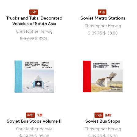
85折
85折
Trucks and Tuks: Decorated
Soviet Metro Stations
Vehicles of South Asia
Christopher Herwig
Christopher Herwig
$
39.75
$
33.80
$
37.92
$
32.25
89折
推薦
89折
推薦
Soviet Bus Stops Volume II
Soviet Bus Stops
Christopher Herwig
Christopher Herwig
$
39.75
$
35.38
$
39.75
$
35.38