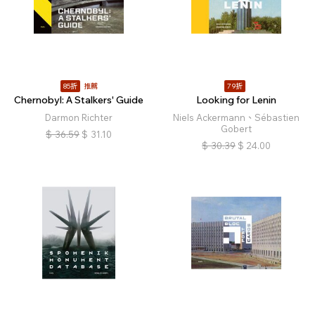
85折
推薦
79折
Chernobyl: A Stalkers' Guide
Looking for Lenin
Darmon Richter
Niels Ackermann、Sébastien
Gobert
$
36.59
$
31.10
$
30.39
$
24.00