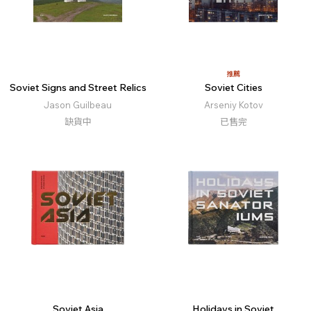
推薦
Soviet Signs and Street Relics
Soviet Cities
Jason Guilbeau
Arseniy Kotov
缺貨中
已售完
Soviet Asia
Holidays in Soviet