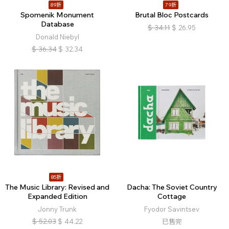
89折
79折
Spomenik Monument
Brutal Bloc Postcards
Database
$
34.11
$
26.95
Donald Niebyl
$
36.34
$
32.34
85折
The Music Library: Revised and
Dacha: The Soviet Country
Expanded Edition
Cottage
Jonny Trunk
Fyodor Savintsev
$
52.03
$
44.22
已售完