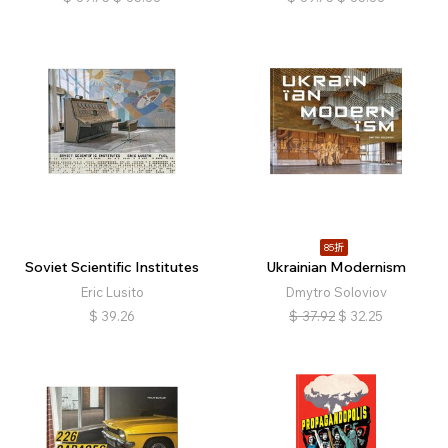
85折
Soviet Scientific Institutes
Ukrainian Modernism
Eric Lusito
Dmytro Soloviov
$
39.26
$
37.92
$
32.25