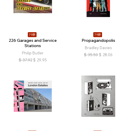
79折
79折
226 Garages and Service
Propagandopolis
Stations
Bradley Davies
Philip Butler
$
35.50
$
28.06
$
37.92
$
29.95