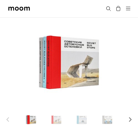
moom
搜尋
bookshop