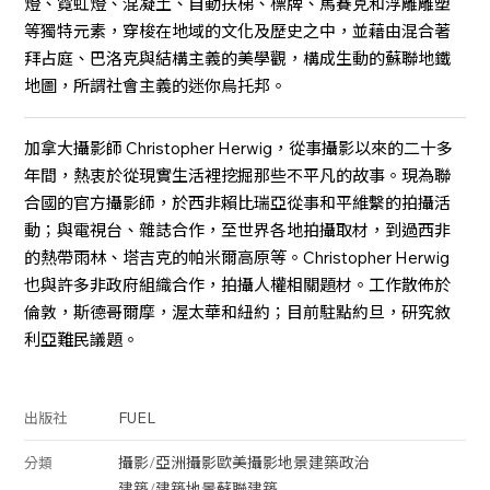
燈、霓虹燈、混凝土、自動扶梯、標牌、馬賽克和浮雕雕塑
等獨特元素，穿梭在地域的文化及歷史之中，並藉由混合著
拜占庭、巴洛克與結構主義的美學觀，構成生動的蘇聯地鐵
地圖，所謂社會主義的迷你烏托邦。
加拿大攝影師 Christopher Herwig，從事攝影以來的二十多
年間，熱衷於從現實生活裡挖掘那些不平凡的故事。現為聯
合國的官方攝影師，於西非賴比瑞亞從事和平維繫的拍攝活
動；與電視台、雜誌合作，至世界各地拍攝取材，到過西非
的熱帶雨林、塔吉克的帕米爾高原等。Christopher Herwig
也與許多非政府組織合作，拍攝人權相關題材。工作散佈於
倫敦，斯德哥爾摩，渥太華和紐約；目前駐點約旦，研究敘
利亞難民議題。
FUEL
出版社
攝影
/
亞洲攝影
歐美攝影
地景
建築
政治
分類
建築
/
建築地景
蘇聯建築