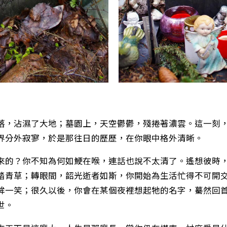
落，沾濕了大地；墓園上，天空鬱鬱，殘捲著濃雲。這一刻
界分外寂寥，於是那往日的歷歷，在你眼中格外清晰。
來的？你不知為何如鯁在喉，連話也說不太清了。遙想彼時
踏青草；轉眼間，韶光逝者如斯，你開始為生活忙得不可開
眸一笑；很久以後，你會在某個夜裡想起牠的名字，驀然回
世。