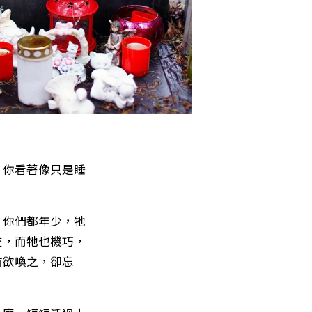
，你看著像只是睡
，你們都年少，牠
交，而牠也機巧，
首欲喚之，卻忘