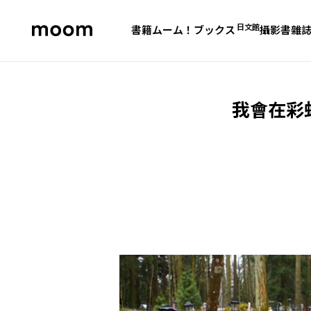
日文館
書籍
ムーム！ブックス
攝影書
雜
moom
bookshop
我會在彩