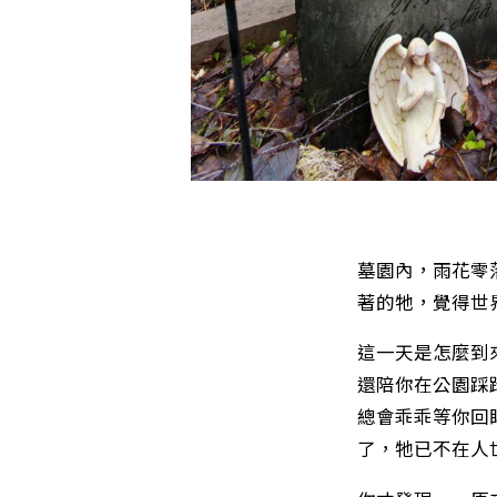
墓園內，雨花零
著的牠，覺得世
這一天是怎麼到
還陪你在公園踩
總會乖乖等你回
了，牠已不在人