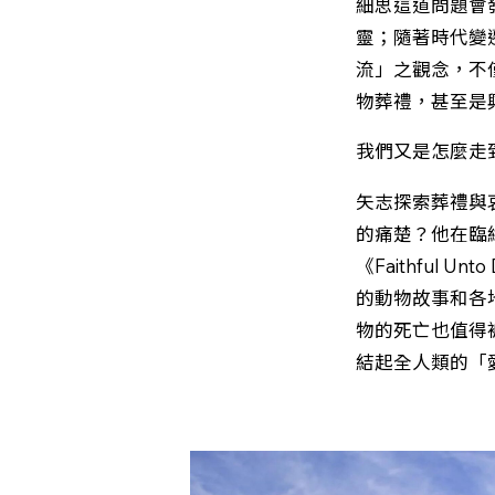
細思這道問題會
靈；隨著時代變
流」之觀念，不
物葬禮，甚至是
我們又是怎麼走
矢志探索葬禮與哀悼
的痛楚？他在臨
《Faithful Unto
的動物故事和各
物的死亡也值得
結起全人類的「