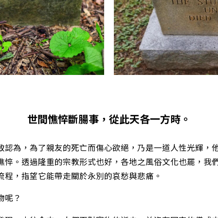
世間憔悴斷腸事，從此天各一方時。
致認為，為了親友的死亡而傷心欲絕，乃是一道人性光輝，
憔悴。透過隆重的宗教形式也好，各地之風俗文化也罷，我
流程，指望它能帶走關於永別的哀愁與悲痛。
物呢？