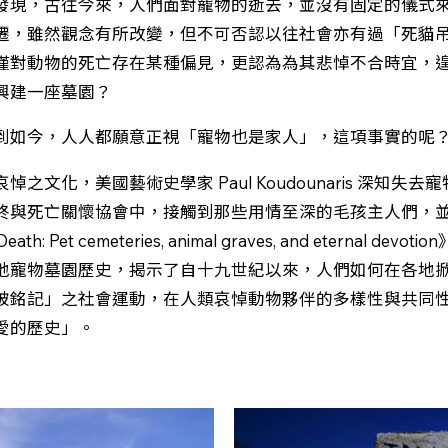
發現，古往今來，人們面對寵物的逝去，並沒有固定的儀式
遷，雖然觀念有所改變，但不可否認以往社會亦有過「死貓
僅對動物的死亡存在某種偏見，更認為為其悲悼不合時宜，
興建一座墓園？
到如今，人人都願意正視「寵物也是家人」，這項事實的呢
之文化，美國藝術史學家 Paul Koudounaris 深知失
終與死亡關懷協會中，接觸到那些用情至深的毛孩主人們，
 Death: Pet cemeteries, animal graves, and eternal d
地寵物墓園歷史，揭示了自十九世紀以來，人們如何在各地
被銘記」之社會運動，在人類哀悼動物夥伴的多樣性與共同
愛的歷史」。