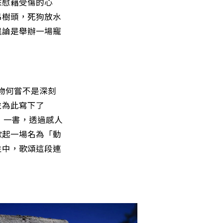
來慰藉受傷的心
吊樹頭，死狗放水
遑論是舉辦一場寵
？
去寵物何嘗不是深刻
並為此寫下了
evotion》一書，透過感人
掀起一場名為「動
性中，歌頌這段連