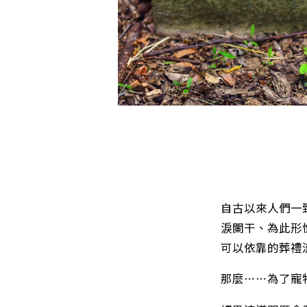
自古以來人們一
淚闌干、為此形
可以依靠的葬禮
那麼⋯⋯為了寵