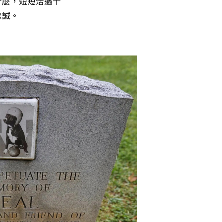
什麼，短短活過十
忠誠。