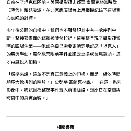
自站在了坦克車隊前。英國攝影師史都華·富蘭克林當時受
《時代》雜誌委派，在北京飯店陽台上用相機記錄下這場驚
心動魄的對峙。
多年後公開的印樣中，我們也不難發現其中有一處序列中
斷，緊接著畫面的距離被陡然拉近。這完整呈現了攝影師當
時的臨場決策——他認為自己需要更清楚地記錄「坦克人」
的英勇舉動，毅然放棄眼前事件並跑去更換成長焦鏡頭，這
才再度投入拍攝。
「嚴格來說，這並不是真正意義上的印樣，而是一組依時間
順序大致排列的照片，」史都華·富蘭克林說，「在這一系列
影像中，我試圖為整起事件置入前後脈絡，還原它在空間與
時間中的真實面貌。」
相關書籍