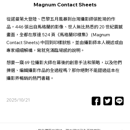
Magnum Contact Sheets
從諾曼第大登陸、巴黎五月風暴到台灣攝影師張乾琦的作
品，446 張出自馬格蘭的影像、世人無比熟悉的 20 世紀震撼
畫面，全都在厚達 524 頁《馬格蘭印樣集》 (Magnum
Contact Sheets) 中回到印樣狀態，並由攝影師本人親述或由
專家細細解構，寫就充滿臨場感的說明。
想要一窺 69 位攝影大師在幕後的創意手法和策略，以及他們
揀選、編輯攝影作品的全過程嗎？那你絕對不能錯過這本在
攝影界暢銷的熱門書籍。
2025/10/21
Facebook
Twitter
Line