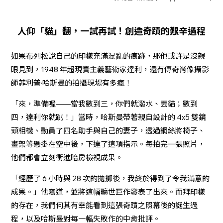
人仰「貓」翻，一試再試！創造奇蹟的艱辛過程
如果布列松說自己的印樣充滿混亂的痕跡，那他或許是沒親
眼見到，1948 年超現實主義藝術家達利，還有傳奇肖像攝影
師菲利普·哈斯曼的拍攝現場有多瘋！
「來，準備喔——當我數到三，你們就潑水、丟貓；數到
四，達利你就跳！」當時，哈斯曼帶著親自設計的 4x5 雙鏡
頭相機、動員了四名助手與自己的妻子，透過鋼絲將椅子、
畫架等懸掛在空中後，下達了這項指示。每拍完一張照片，
他們都會立刻衝進暗房檢視成果。
「經歷了 6 小時與 28 次的拋擲後，我終於得到了令我滿意的
成果。」他寫道，並將這幅曠世巨作發表了出來。而拜印樣
的存在，我們何其有幸能看到這張奇蹟之照幕後的誕生過
程，以及哈斯曼對每一幅失敗作的中肯批評。