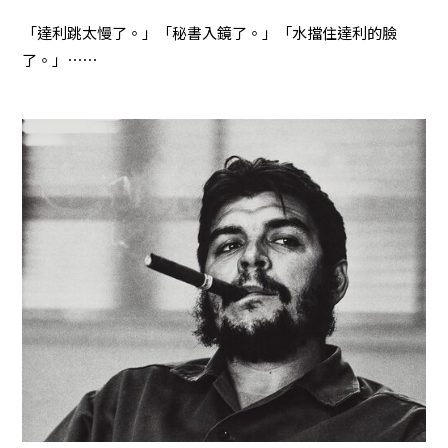
「達利跳太慢了。」「秘書入鏡了。」「水擋住達利的臉
了。」⋯⋯