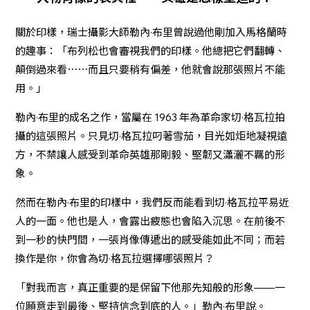
關於印樣，瑞士攝影大師勒內·布里曾說過他剛加入馬格蘭時
的趣事：「布列松也會審視我們的印樣。他總把它們翻轉、
顛倒過來看⋯⋯而且只要稍有偏差，他就會說那張照片不能
用。」
勒內·布里的成名之作，當屬在 1963 年為革命家切·格瓦拉拍
攝的這張照片。只見切·格瓦拉叼著雪茄，目光如炬地凝視遠
方，不禁讓人感受到革命英雄那剛毅、堅韌又瀟灑不羈的形
象。
然而在勒內·布里的印樣中，我們反而能看到切·格瓦拉平易近
人的一面。他也是人，會露出疲態也會陷入沉思。在前後不
到一秒的快門間，一張肖像傳遞出的感受能如此不同；而若
換作是你，你會為切·格瓦拉選擇哪張照片？
「對我而言，真正重要的是保留下他那先知般的形象——一
位願意走到最後、堅持信念到底的人。」勒內·布里說。