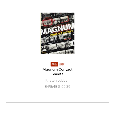
89折
推薦
Magnum Contact
Sheets
Kristen Lubben
$
73.48
$
65.39