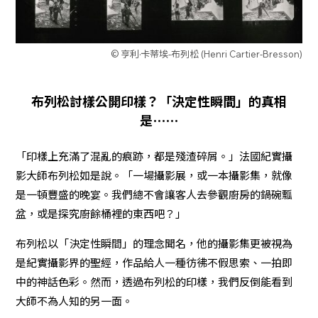
© 亨利·卡蒂埃-布列松 (Henri Cartier-Bresson)
布列松討樣公開印樣？「決定性瞬間」的真相
是⋯⋯
「印樣上充滿了混亂的痕跡，都是殘渣碎屑。」法國紀實攝
影大師布列松如是說。「一場攝影展，或一本攝影集，就像
是一頓豐盛的晚宴。我們總不會讓客人去參觀廚房的鍋碗瓢
盆，或是探究廚餘桶裡的東西吧？」
布列松以「決定性瞬間」的理念聞名，他的攝影集更被視為
是紀實攝影界的聖經，作品給人一種彷彿不假思索、一拍即
中的神話色彩。然而，透過布列松的印樣，我們反倒能看到
大師不為人知的另一面。