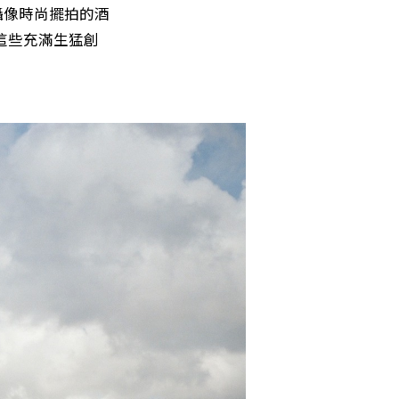
攝像時尚擺拍的酒
等，這些充滿生猛創