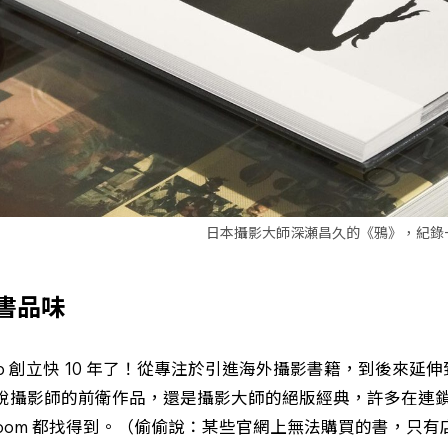
日本攝影大師深瀬昌久的《鴉》，紀錄
選書品味
kshop 創立快 10 年了！從專注於引進海外攝影書籍，到後來
銳攝影師的前衛作品，還是攝影大師的絕版經典，許多在連
moom 都找得到。（偷偷說：某些官網上無法購買的書，只有