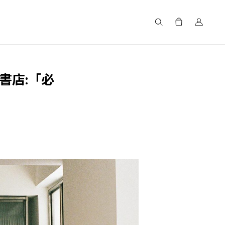
搜尋
書店:「必