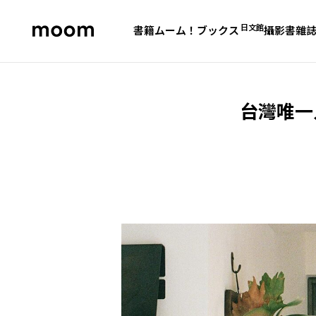
日文館
書籍
ムーム！ブックス
攝影書
雜
moom
bookshop
台灣唯一