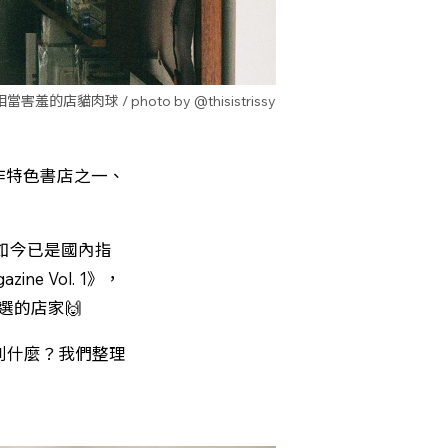
相當害羞的店貓肉球 / photo by @thisistrissy
合作特色書店之一、
，如今已是國內指
ne Vol. 1》，
選的店家🙌
驗到什麼？我們整理