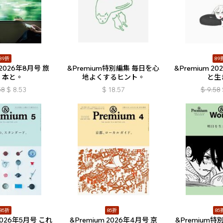
89折
89
 2026年8月号 旅
&Premium特別編集 毎日を心
&Premium 2
、本と。
地よくするヒント。
と生
58
$
8.53
$
18.57
$
9.58
85折
85折
85
 2026年5月号 これ
&Premium 2026年4月号 京
&Premium