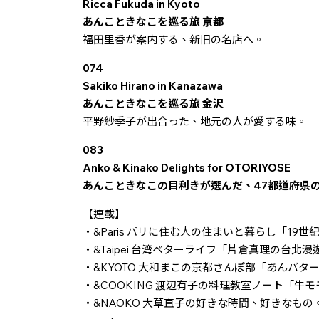
Ricca Fukuda in Kyoto
あんこときなこを巡る旅 京都
福田里香が案内する、新旧の名店へ。
074
Sakiko Hirano in Kanazawa
あんこときなこを巡る旅 金沢
平野紗季子が出合った、地元の人が愛する味。
083
Anko & Kinako Delights for OTORIYOSE
あんこときなこの目利きが選んだ、47都道府県
【連載】
・&Paris パリに住む人の住まいと暮らし「19
・&Taipei 台湾ベターライフ「片倉真理の台北
・&KYOTO 大和まこの京都さんぽ部「あんバタ
・&COOKING 渡辺有子の料理教室ノート「牛
・&NAOKO 大草直子の好きな時間、好きなもの。