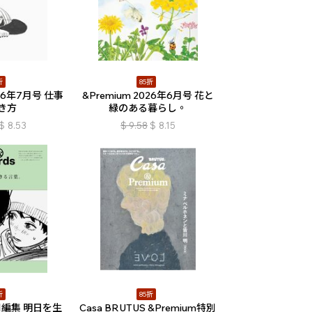
折
85折
026年7月号 仕事
&Premium 2026年6月号 花と
き方
緑のある暮らし。
$
8.53
$
9.58
$
8.15
折
85折
特別編集 明日を生
Casa BRUTUS &Premium特別