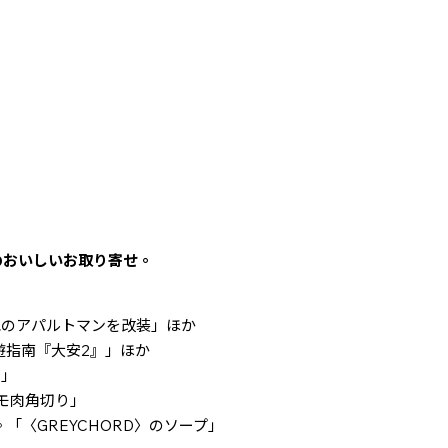
のおいしいお取り寄せ。
世紀のアパルトマンを改装」ほか
漫遊指南『大安2』」ほか
ー」
モモ肉角切り」
「〈GREYCHORD〉のソープ」