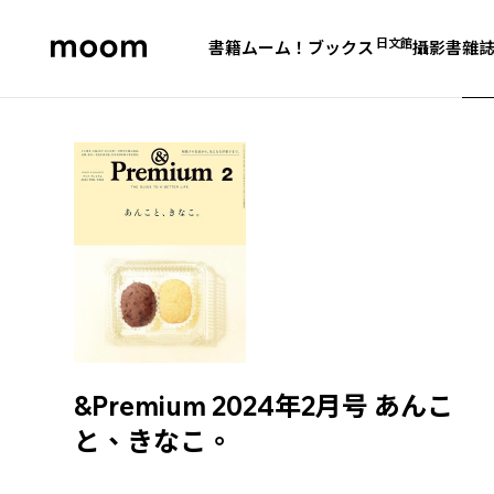
日文館
書籍
ムーム！ブックス
攝影書
雜
moom
bookshop
&Premium 2024年2月号 あんこ
と、きなこ。