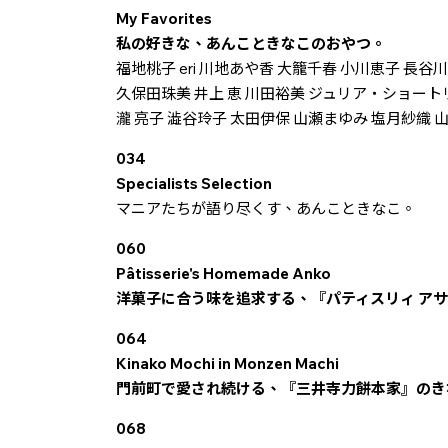
My Favorites
私の好きな、あんこときなこのおやつ。
福地桃子 eri 川地あや香 大籠千春 小川恵子 長谷川
久保田珠美 井上 恵 川田裕美 ジュリア・ショート
瀧 亮子 澁谷玲子 太田伊保 山瀬まゆみ 塩月紗織 
034
Specialists Selection
マニアたちが語り尽くす、あんこときなこ。
060
Pâtisserie's Homemade Anko
洋菓子に合う味を追求する、『パティスリィ アサ
064
Kinako Mochi in Monzen Machi
門前町で愛され続ける、『三井寺力餅本家』のき
068