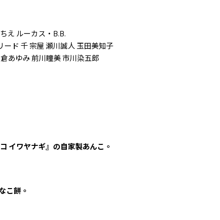
ちえ ルーカス・B.B.
リード 千 宗屋 瀬川誠人 玉田美知子
山倉あゆみ 前川瞳美 市川染五郎
コ イワヤナギ』の自家製あんこ。
なこ餅。