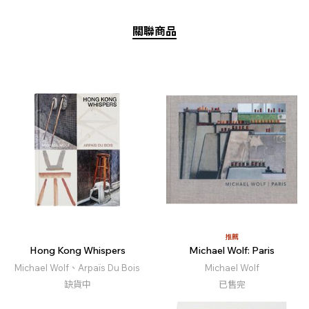
關聯商品
推薦
Hong Kong Whispers
Michael Wolf: Paris
Michael Wolf、Arpaïs Du Bois
Michael Wolf
缺貨中
已售完