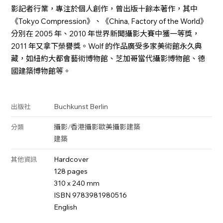
影記者行業，專注於個人創作，曾出版十餘本著作，其中
《Tokyo Compression》、《China, Factory of the World》
分別在 2005 年、2010 年世界新聞攝影大賽中獲一等獎，
2011 年又拿下榮譽獎。Wolf 的作品廣受多家美術館永久典
藏，如紐約大都會藝術博物館、芝加哥當代攝影博物館、德
國建築博物館等。
Buchkunst Berlin
出版社
攝影
/
香港攝影
歐美攝影
建築
分類
建築
Hardcover
其他資訊
128 pages
310 x 240 mm
ISBN 9783981980516
English