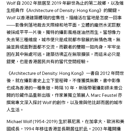
Wolf 自 2002 年旅居至 2019 年辭世為止的第二故鄉，以及催
生經典作《Architecture of Density: Hong Kong》的關鍵。
Wolf 以香港建築體現的密集性，描繪活在當地是怎麼一回事
——影像俐落地裁去天際線和地平面，立體的龐然水泥巨獸
被抹成平平一片後，獨特的攝影風格遂油然而生。當想像力
失去第三種維度，城市便只是成就都市發展的無情色塊，無
論並肩或面對面都不交流，而觀者的雙眼一如肉身，牢牢坐
困在其中無處可逃。建築彷彿正在無限擴張，而這未必只是
錯覺，也是香港居民共有的當代空間經驗。
《Architecture of Density: Hong Kong》一書自 2012 年問世
後，就在攝影書史上立下里程碑，不僅獲獎無數，書中影像
也成為香港的一種象徵。時隔 10 年，新版帶著攝影師未曾公
開的珍藏作品重新出版，作家兼獨立策展人 Marc Feustel 亦
撰寫專文深入探討 Wolf 的創作，以及曾與他比鄰而居的城市
人生活。
Michael Wolf (1954-2019) 生於慕尼黑，在加拿大、歐洲和美
國成長，1994 年移往香港並長期居住於此。2003 年離開攝