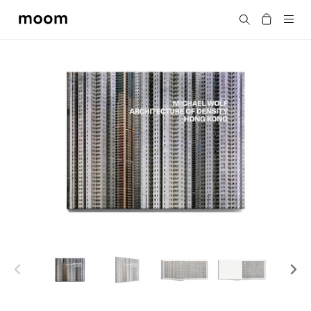
moom
搜尋
bookshop