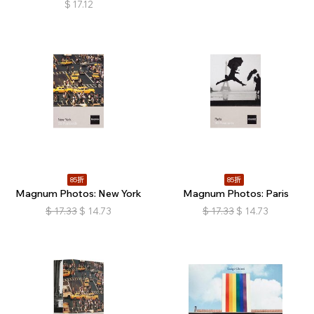
$
17.12
85折
85折
Magnum Photos: New York
Magnum Photos: Paris
$
17.33
$
14.73
$
17.33
$
14.73