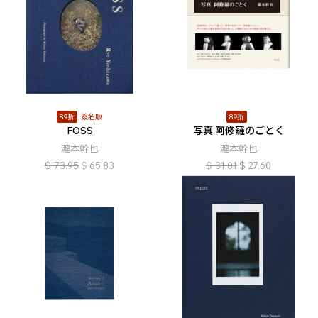
89折
簽名版
89折
FOSS
写真 阿修羅のごとく
瀧本幹也
瀧本幹也
$
73.95
$
65.83
$
31.01
$
27.60