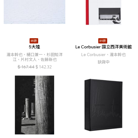
85折
89折
5大陸
Le Corbusier 国立西洋美術館
瀧本幹也、樋口兼一、杉田知洋
Le Corbusier、瀧本幹也
江、片村文人、佐藤新也
缺貨中
$
167.44
$
142.32