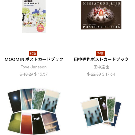
85折
79折
MOOMIN ポストカードブック
田中達也ポストカードブック
Tove Jansson
田中達也
$
18.29
$
15.57
$
22.33
$
17.64