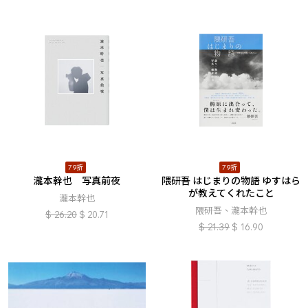
79折
79折
瀧本幹也 写真前夜
隈研吾 はじまりの物語 ゆすはら
が教えてくれたこと
瀧本幹也
隈研吾、瀧本幹也
$
26.20
$
20.71
$
21.39
$
16.90