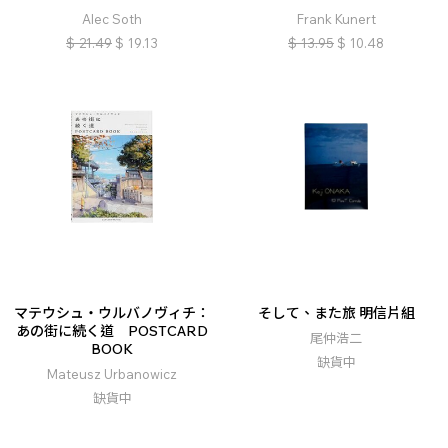
Alec Soth
Frank Kunert
$
21.49
$
19.13
$
13.95
$
10.48
マテウシュ・ウルバノヴィチ：
そして、また旅 明信片組
あの街に続く道 POSTCARD
尾仲浩二
BOOK
缺貨中
Mateusz Urbanowicz
缺貨中