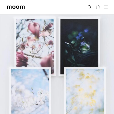
moom
搜尋
bookshop