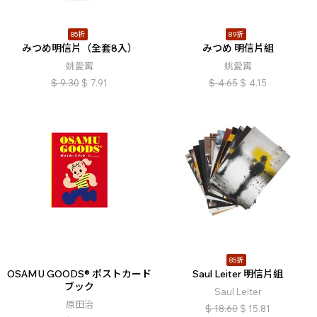
85折
89折
みつめ明信片（全套8入）
みつめ 明信片組
姚愛寗
姚愛寗
$
9.30
$
7.91
$
4.65
$
4.15
85折
OSAMU GOODS® ポストカード
Saul Leiter 明信片組
ブック
Saul Leiter
原田治
$
18.60
$
15.81