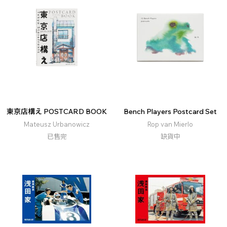
東京店構え POSTCARD BOOK
Bench Players Postcard Set
Mateusz Urbanowicz
Rop van Mierlo
已售完
缺貨中