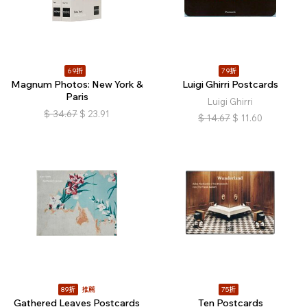
69折
79折
Magnum Photos: New York &
Luigi Ghirri Postcards
Paris
Luigi Ghirri
$
34.67
$
23.91
$
14.67
$
11.60
89折
推薦
75折
Gathered Leaves Postcards
Ten Postcards