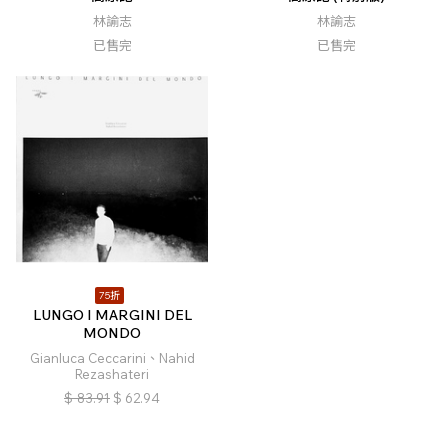
林諭志
林諭志
已售完
已售完
75折
LUNGO I MARGINI DEL
MONDO
Gianluca Ceccarini、Nahid
Rezashateri
$
83.91
$
62.94