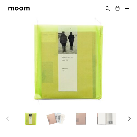
moom
搜尋
bookshop