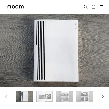
moom
搜尋
bookshop