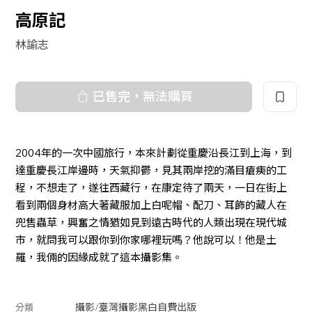
高原記
林諭志
已售完，無法購買
2004年的一次中國旅行，本來計劃從重慶沿長江到上海，到
達重慶長江岸邊時，天氣抑鬱，見其兩岸挖的滿目瘡痍的工
程，不想走了，遂往西藏行，在康定待了兩天，一日在街上
看到兩個身材高大著藏服加上白呢帽、配刀、耳飾的藏人在
兜售蟲草，興奮之情猶如見到遠古時代的人類出現在現代城
市，就問我可以跟你到你家哪裡玩嗎？他說可以！他是土
羅，我倆的因緣成就了這本攝影集。
攝影
/
臺灣攝影
黑白
自費出版
分類