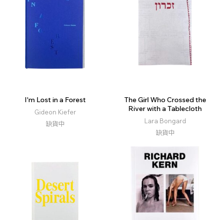
I'm Lost in a Forest
The Girl Who Crossed the
River with a Tablecloth
Gideon Kiefer
Lara Bongard
缺貨中
缺貨中