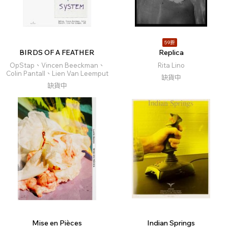
59折
BIRDS OF A FEATHER
Replica
OpStap、Vincen Beeckman、
Rita Lino
Colin Pantall、Lien Van Leemput
缺貨中
缺貨中
Mise en Pièces
Indian Springs