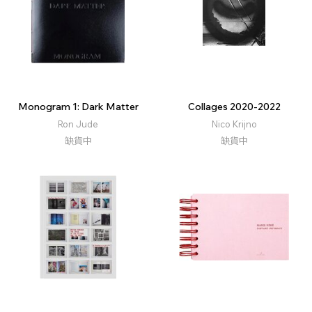
Monogram 1: Dark Matter
Collages 2020-2022
Ron Jude
Nico Krijno
缺貨中
缺貨中