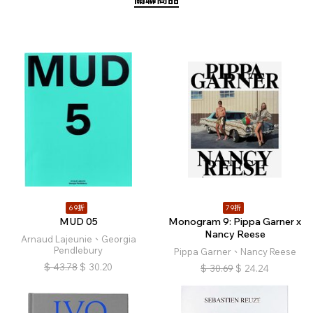
69折
79折
MUD 05
Monogram 9: Pippa Garner x
Nancy Reese
Arnaud Lajeunie、Georgia
Pendlebury
Pippa Garner、Nancy Reese
$
43.78
$
30.20
$
30.69
$
24.24