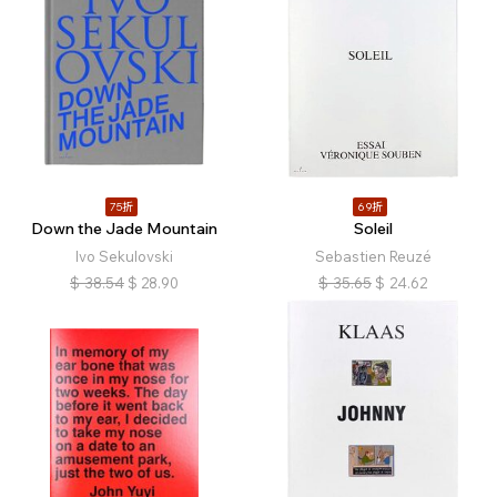
75折
69折
Down the Jade Mountain
Soleil
Ivo Sekulovski
Sebastien Reuzé
$
38.54
$
28.90
$
35.65
$
24.62