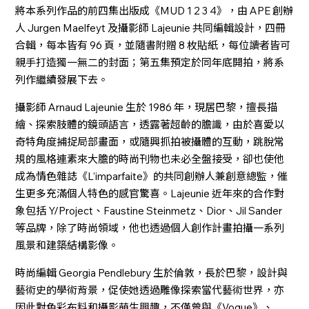
將本系列作品的前四集出版成《MUD 1 2 3 4》，由 APE 創辦
人 Jurgen Maelfeyt 及攝影師 Lajeunie 共同編輯設計，四冊
合輯，每本皆有 96 頁，並隨書附贈 8 枚貼紙，每位讀者皆可
親手打造獨一無二的封面；第五集預定於同年底開拍，將系
列作繼續發展下去。
攝影師 Arnaud Lajeunie 生於 1986 年，現居巴黎，擅長描
繪、探索肢體的鏡頭語言，透露著超齡的膽識，由於喜愛以
奇特角度捕捉局部畫面，或隨興抓拍被攝體的互動，跳脫常
規的風格連素來大膽的時尚刊物也未必全盤接受，卻也使他
成為情色雜誌《L’imparfaite》的共同創辦人兼創意總監，催
生更多充滿個人特色的感官驚喜。Lajeunie 近年來的合作對
象包括 Y/Project、Faustine Steinmetz、Dior、Jil Sander
等品牌，除了時尚領域，他也透過個人創作計畫拍攝一系列
風景和建築結構影像。
時尚編輯 Georgia Pendlebury 生於倫敦，長於巴黎，設計與
藝術史的學術背景，促使她透過雕像探索當代藝術世界，亦
因此對色彩布料和攝影萌生興趣，不僅曾與《Vogue》、