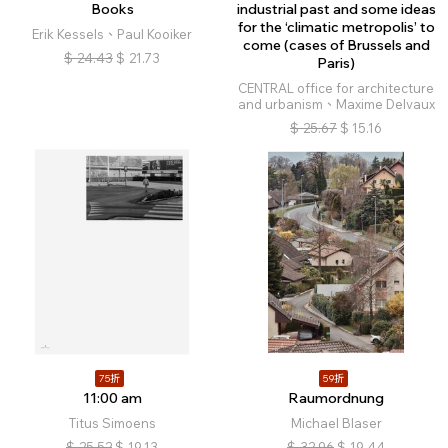
Books
industrial past and some ideas
for the ‘climatic metropolis’ to
Erik Kessels、Paul Kooiker
come (cases of Brussels and
$
24.43
$
21.73
Paris)
CENTRAL office for architecture
and urbanism、Maxime Delvaux
$
25.67
$
15.16
75折
59折
11:00 am
Raumordnung
Titus Simoens
Michael Blaser
$
25.52
$
19.13
$
32.96
$
19.44