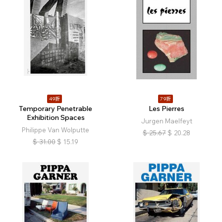
49折
79折
Temporary Penetrable
Les Pierres
Exhibition Spaces
Jurgen Maelfeyt
Philippe Van Wolputte
$
25.67
$
20.28
$
31.00
$
15.19