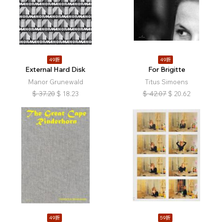
49折
49折
External Hard Disk
For Brigitte
Manor Grunewald
Titus Simoens
$
37.20
$
18.23
$
42.07
$
20.62
49折
59折