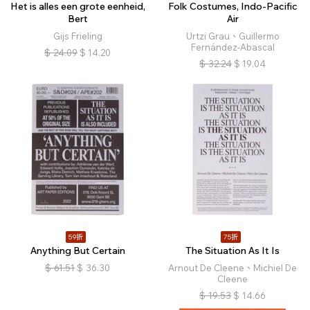
Het is alles een grote eenheid,
Folk Costumes, Indo-Pacific
Bert
Air
Gijs Frieling
Urtzi Grau、Guillermo
Fernández-Abascal
$
24.09
$
14.20
$
32.24
$
19.04
59折
75折
Anything But Certain
The Situation As It Is
$
61.51
$
36.30
Arnout De Cleene、Michiel De
Cleene
$
19.53
$
14.66