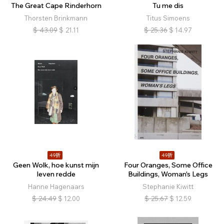
The Great Cape Rinderhorn
Tu me dis
Thorsten Brinkmann
Titus Simoens
$
43.09
$
21.11
$
25.36
$
14.97
49折
49折
Geen Wolk, hoe kunst mijn
Four Oranges, Some Office
leven redde
Buildings, Woman's Legs
Hanne Hagenaars
Stephanie Kiwitt
$
24.49
$
12.00
$
25.67
$
12.59