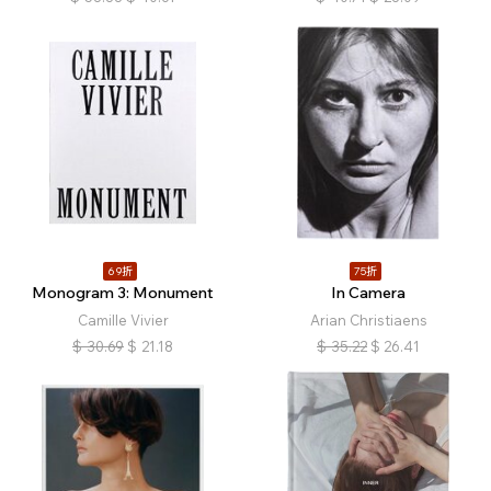
69折
75折
Monogram 3: Monument
In Camera
Camille Vivier
Arian Christiaens
$
30.69
$
21.18
$
35.22
$
26.41