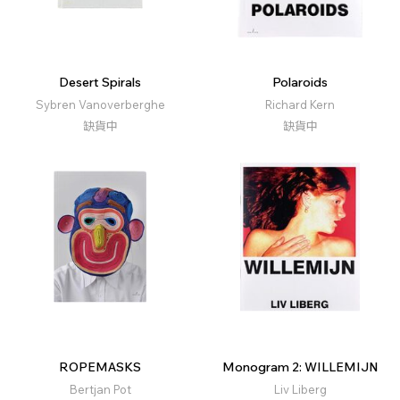
Desert Spirals
Polaroids
Sybren Vanoverberghe
Richard Kern
缺貨中
缺貨中
ROPEMASKS
Monogram 2: WILLEMIJN
Bertjan Pot
Liv Liberg