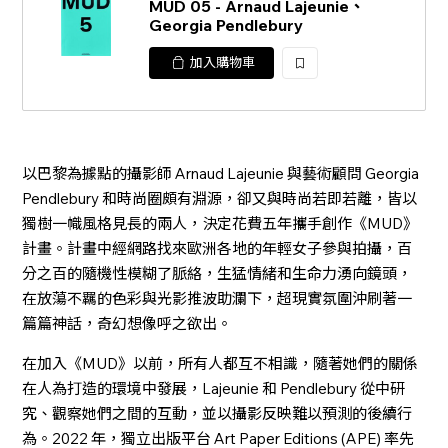
MUD 05 - Arnaud Lajeunie、
Georgia Pendlebury
加入購物車
加
入
以巴黎為據點的攝影師 Arnaud Lajeunie 與藝術顧問 Georgia
Pendlebury 和時尚圈頗有淵源，卻又與時尚若即若離，皆以
獨樹一幟風格見長的兩人，決定花費五年攜手創作《MUD》
計畫。計畫中經網路找來歐洲各地的年輕女子參與拍攝，百
分之百的隨機性模糊了脈絡，生猛情緒和生命力湧向鏡頭，
在放蕩不羈的色彩與光影推波助瀾下，超現實氛圍沖刷著一
篇篇神話，奇幻想像呼之欲出。
在加入《MUD》以前，所有人都互不相識，隨著她們的關係
在人為打造的環境中發展，Lajeunie 和 Pendlebury 從中研
究、觀察她們之間的互動，並以攝影反映難以預測的後續行
為。2022 年，獨立出版平台 Art Paper Editions (APE) 率先