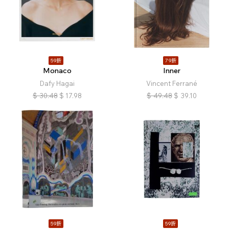
59折
79折
Monaco
Inner
Dafy Hagai
Vincent Ferrané
$
30.48
$
17.98
$
49.48
$
39.10
59折
59折