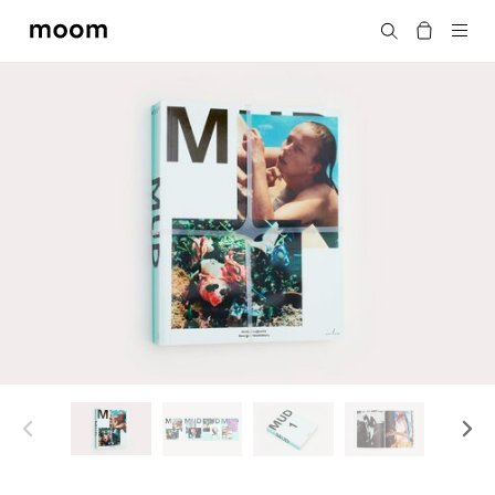
moom
搜尋
bookshop