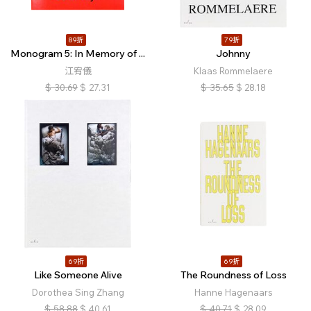
89折
79折
Monogram 5: In Memory of ...
Johnny
江宥儀
Klaas Rommelaere
$
30.69
$
27.31
$
35.65
$
28.18
69折
69折
Like Someone Alive
The Roundness of Loss
Dorothea Sing Zhang
Hanne Hagenaars
$
58.88
$
40.61
$
40.71
$
28.09