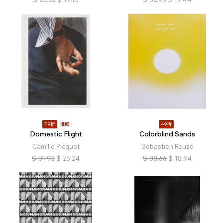
79折
推薦
49折
Domestic Flight
Colorblind Sands
Camille Picquot
Sebastien Reuzé
$
31.93
$
25.24
$
38.66
$
18.94