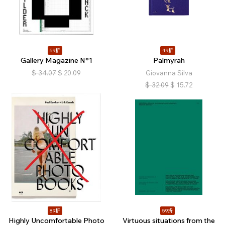
59折
49折
Gallery Magazine N°1
Palmyrah
$
34.07
$
20.09
Giovanna Silva
$
32.09
$
15.72
89折
59折
Highly Uncomfortable Photo
Virtuous situations from the