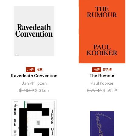
79折
推薦
75折
簽名版
Ravedeath Convention
The Rumour
Jan Philipzen
Paul Kooiker
$
40.09
$
31.65
$
79.46
$
59.59