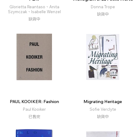
Glorietta Reantaso、Anita
Donna Trope
Szymczak、Isabelle Wenzel
缺貨中
缺貨中
PAUL KOOIKER: Fashion
Migrating Heritage
Paul Kooiker
Sofie Verclyte
已售完
缺貨中