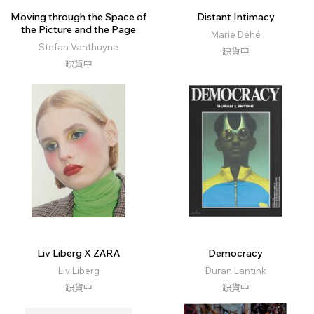
Moving through the Space of
Distant Intimacy
the Picture and the Page
Marie Déhé
Stefan Vanthuyne
缺貨中
缺貨中
Liv Liberg X ZARA
Democracy
Liv Liberg
Duran Lantink
缺貨中
缺貨中