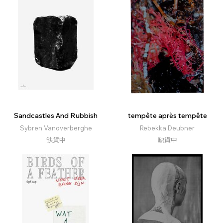
Sandcastles And Rubbish
tempête après tempête
Sybren Vanoverberghe
Rebekka Deubner
缺貨中
缺貨中