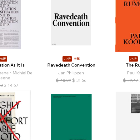
75折
79折
推薦
75折
tion As It Is
Ravedeath Convention
The R
leene、Michiel De
Jan Philipzen
Paul K
leene
$
40.09
$
31.66
$
79.47
53
$
14.67