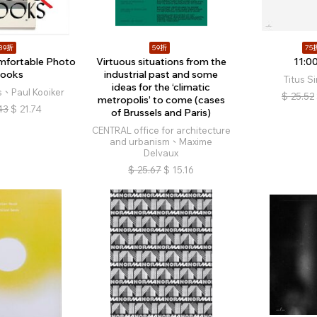
89折
59折
75
mfortable Photo
Virtuous situations from the
11:0
ooks
industrial past and some
Titus S
ideas for the ‘climatic
ls、Paul Kooiker
$
25.52
metropolis’ to come (cases
43
$
21.74
of Brussels and Paris)
CENTRAL office for architecture
and urbanism、Maxime
Delvaux
$
25.67
$
15.16