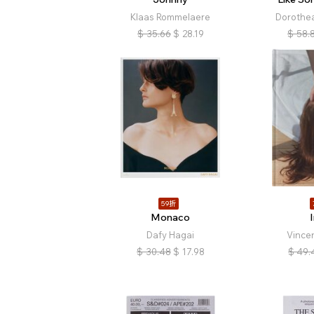
Klaas Rommelaere
Dorothe
$
35.66
$
28.19
$
58.
59折
Monaco
Dafy Hagai
Vince
$
30.48
$
17.98
$
49.