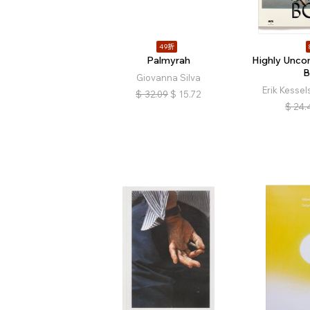
49折
Palmyrah
Highly Unco
B
Giovanna Silva
Erik Kesse
$
32.09
$
15.72
$
24.