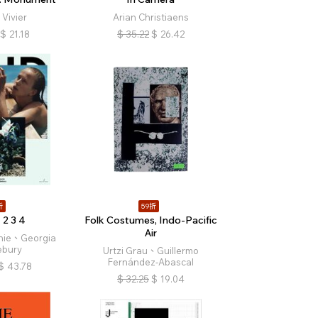
 Vivier
Arian Christiaens
$
21.18
$
35.22
$
26.42
折
59折
2 3 4
Folk Costumes, Indo-Pacific
Air
nie、Georgia
ebury
Urtzi Grau、Guillermo
Fernández-Abascal
$
43.78
$
32.25
$
19.04