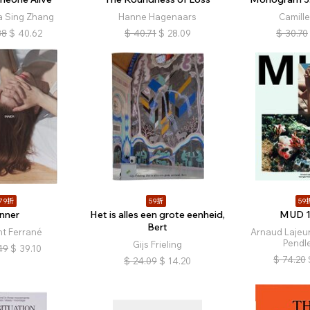
a Sing Zhang
Hanne Hagenaars
Camille
88
$
40.62
$
40.71
$
28.09
$
30.70
79折
59折
59
Inner
Het is alles een grote eenheid,
MUD 1 
Bert
nt Ferrané
Arnaud Lajeu
Pendl
Gijs Frieling
49
$
39.10
$
74.20
$
24.09
$
14.20