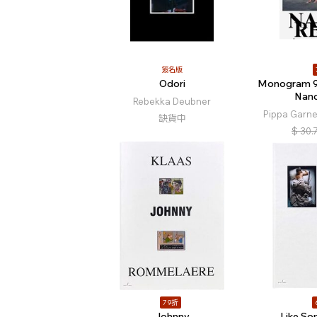
簽名版
Odori
Monogram 9:
Nanc
Rebekka Deubner
Pippa Garn
缺貨中
$
30.
79折
Johnny
Like So