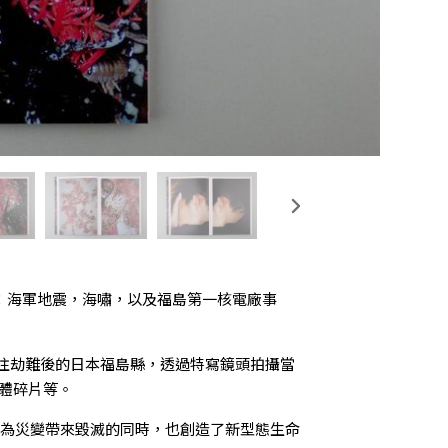
場浩劫：海軍地震，海嘯，以及福島第一核電廠事
9 年二度前往劫難後的日本福島縣，透過特寫鏡頭拍攝當
體碎片等。
》一書，作為災變帶來毀滅的同時，也創造了新型態生命