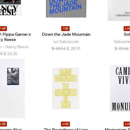
79折
75折
69
 Pippa Garner x
Down the Jade Mountain
Sol
y Reese
Ivo Sekulovski
Sebastie
er、Nancy Reese
$
38.54
$
28.90
$
35.66
70
$
24.25
69折
69折
69
meone Alive
The Roundness of Loss
Monogram 3