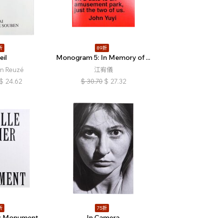
折
89折
eil
Monogram 5: In Memory of ...
n Reuzé
江宥儀
$
24.62
$
30.70
$
27.32
折
75折
: Monument
In Camera