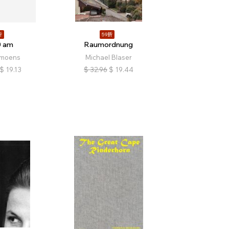
折
59折
0 am
Raumordnung
imoens
Michael Blaser
$
19.13
$
32.96
$
19.44