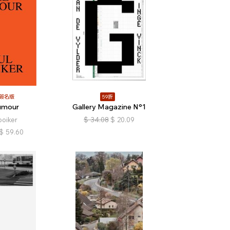
簽名版
59折
umour
Gallery Magazine N°1
ooiker
$
34.08
$
20.09
$
59.60