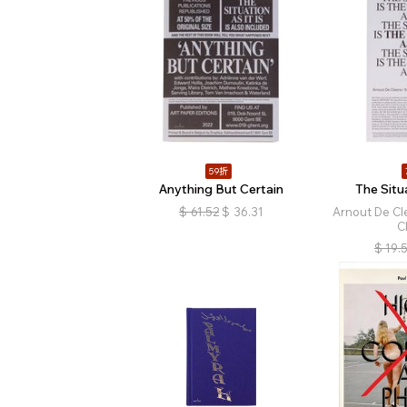
59折
Anything But Certain
The Situa
$
61.52
$
36.31
Arnout De C
C
$
19.