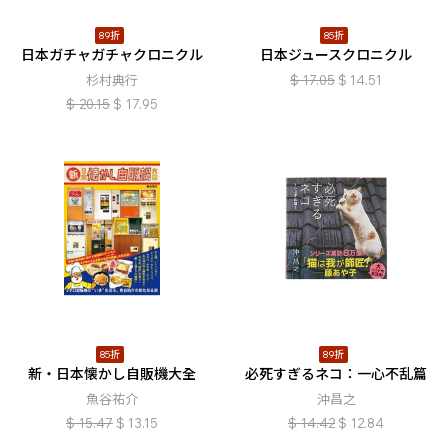
89折
85折
日本ガチャガチャクロニクル
日本ジュースクロニクル
杉村典行
$
17.05
$
14.51
$
20.15
$
17.95
85折
89折
新・日本懐かし自販機大全
必死すぎるネコ：一心不乱篇
魚谷祐介
沖昌之
$
15.47
$
13.15
$
14.42
$
12.84