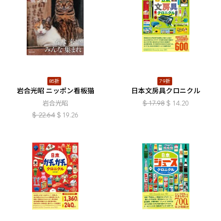
85折
79折
岩合光昭 ニッポン看板猫
日本文房具クロニクル
岩合光昭
$
17.98
$
14.20
$
22.64
$
19.26