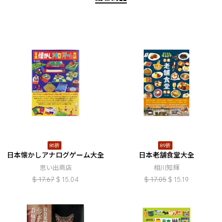
85折
89折
日本懐かしアナログゲーム大全
日本老舗食堂大全
思い出商店
相川知輝
$
17.67
$
15.04
$
17.05
$
15.19