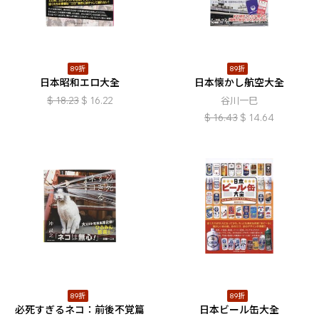
89折
89折
日本昭和エロ大全
日本懐かし航空大全
$
18.23
$
16.22
谷川一巳
$
16.43
$
14.64
89折
89折
必死すぎるネコ：前後不覚篇
日本ビール缶大全