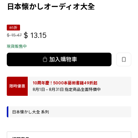
日本懐かしオーディオ大全
85折
$
13.15
$
15.47
現貨販售中
加入購物車
10周年慶！5000本藝術書籍49折起
限時優惠
8月1日 – 8月31日 指定商品全面特價中
日本懐かし大全 系列