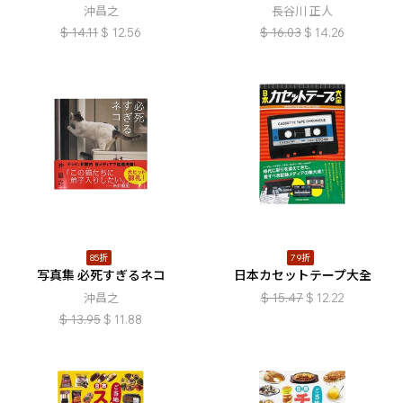
沖昌之
長谷川 正人
$
14.11
$
12.56
$
16.03
$
14.26
85折
79折
写真集 必死すぎるネコ
日本カセットテープ大全
沖昌之
$
15.47
$
12.22
$
13.95
$
11.88