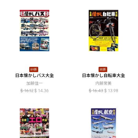
89折
85折
日本懐かしバス大全
日本懐かし自転車大全
加藤佳一
内藤常美
$
16.12
$
14.36
$
16.43
$
13.98