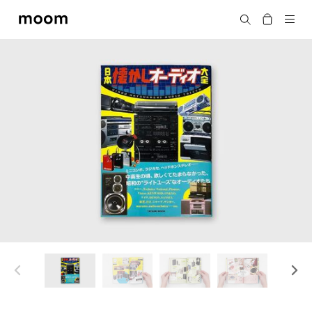
moom
搜尋
bookshop