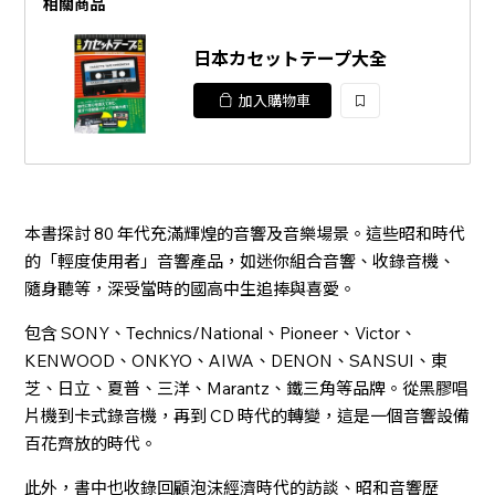
相關商品
日本カセットテープ大全
加入購物車
加
入
本書探討 80 年代充滿輝煌的音響及音樂場景。這些昭和時代
的「輕度使用者」音響產品，如迷你組合音響、收錄音機、
隨身聽等，深受當時的國高中生追捧與喜愛。
包含 SONY、Technics/National、Pioneer、Victor、
KENWOOD、ONKYO、AIWA、DENON、SANSUI、東
芝、日立、夏普、三洋、Marantz、鐵三角等品牌。從黑膠唱
片機到卡式錄音機，再到 CD 時代的轉變，這是一個音響設備
百花齊放的時代。
此外，書中也收錄回顧泡沫經濟時代的訪談、昭和音響歷