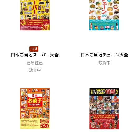
89折
日本ご当地スーパー大全
日本ご当地チェーン大全
菅原佳己
缺貨中
缺貨中