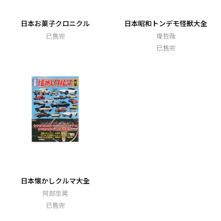
日本お菓子クロニクル
日本昭和トンデモ怪獣大全
已售完
堤哲哉
已售完
日本懐かしクルマ大全
阿部至晃
已售完