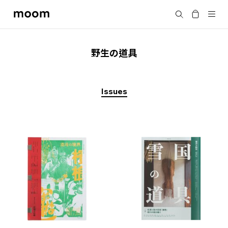
moom
搜尋
bookshop
野生の道具
Issues