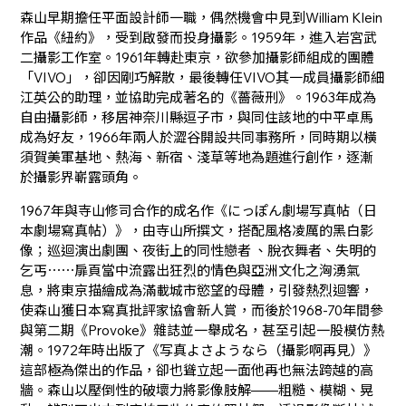
森山早期擔任平面設計師一職，偶然機會中見到William Klein
作品《紐約》，受到啟發而投身攝影。1959年，進入岩宮武
二攝影工作室。1961年轉赴東京，欲參加攝影師組成的團體
「VIVO」，卻因剛巧解散，最後轉任VIVO其一成員攝影師細
江英公的助理，並協助完成著名的《薔薇刑》。1963年成為
自由攝影師，移居神奈川縣逗子市，與同住該地的中平卓馬
成為好友，1966年兩人於澀谷開設共同事務所，同時期以橫
須賀美軍基地、熱海、新宿、淺草等地為題進行創作，逐漸
於攝影界嶄露頭角。
1967年與寺山修司合作的成名作《にっぽん劇場写真帖（日
本劇場寫真帖）》，由寺山所撰文，搭配風格凌厲的黑白影
像；巡迴演出劇團、夜街上的同性戀者 、脫衣舞者、失明的
乞丐⋯⋯扉頁當中流露出狂烈的情色與亞洲文化之洶湧氣
息，將東京描繪成為滿載城市慾望的母體，引發熱烈迴響，
使森山獲日本寫真批評家協會新人賞，而後於1968-70年間參
與第二期《Provoke》雜誌並一舉成名，甚至引起一股模仿熱
潮。1972年時出版了《写真よさようなら（攝影啊再見）》
這部極為傑出的作品，卻也聳立起一面他再也無法跨越的高
牆。森山以壓倒性的破壞力將影像肢解——粗糙、模糊、晃