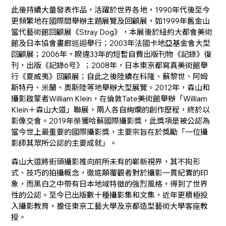
此後持續大量發表作品，活躍於世界各地，1990年代後至今
更頻繁地在國際間舉辦主題展覽及回顧展，如1999年舊金山
當代藝術館回顧展《Stray Dog》，本展後於紐約大都會美術
館及日本協會畫廊巡迴舉行；2003年法國卡地亞基金會大型
回顧展；2006年，睽違33年的短暫自費出版刊物《記錄》復
刊，出版《記錄6号》；2008年，日本東京都寫真美術館舉
行《夏威夷》回顧展；自此之後陸續在科隆、蘇黎世、阿姆
斯特丹、米蘭、奧斯陸等地舉辦大型展覽。2012年，森山和
攝影啟蒙者William Klein，在倫敦Tate美術館舉辦「William
Klein＋森山大道」聯展，兩人各自絢爛的創作歷程，終於以
影像交會。2019年榮獲哈蘇國際攝影獎，此獎項是被公認為
當今世上最重要的國際攝影獎，主要宗旨在於獎勵「一位攝
影師其眾所公認的主要成就」。
森山大道將街頭攝影推向前所未有的嶄新視界，其不拘形
式、技巧的拍攝概念，徹底顛覆觀者對於攝影一貫紀實的印
象，而黑白之中帶有日本地域特徵的強烈風格，得到了世界
性的公認。至今已出版數十種攝影集和文集，近年更積極投
入攝影教育，擔任東京工藝大學及京都造型藝術大學客座教
授。