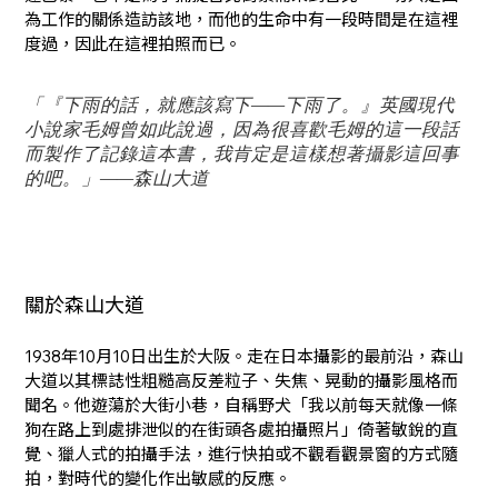
為工作的關係造訪該地，而他的生命中有一段時間是在這裡
度過，因此在這裡拍照而已。
「『下雨的話，就應該寫下——下雨了。』英國現代
小說家毛姆曾如此說過，因為很喜歡毛姆的這一段話
而製作了記錄這本書，我肯定是這樣想著攝影這回事
的吧。」——森山大道
關於森山大道
1938年10月10日出生於大阪。走在日本攝影的最前沿，森山
大道以其標誌性粗糙高反差粒子、失焦、晃動的攝影風格而
聞名。他遊蕩於大街小巷，自稱野犬――「我以前每天就像一條
狗在路上到處排泄似的在街頭各處拍攝照片」――倚著敏銳的直
覺、獵人式的拍攝手法，進行快拍或不觀看觀景窗的方式隨
拍，對時代的變化作出敏感的反應。