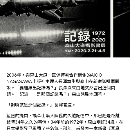
2006年，與森山大道一直保持著合作關係的AKIO
NAGASAWA出版社主理人長澤章生與森山在新宿咖啡廳閒
談。「要繼續出記錄嗎？」長澤沒來由地突然冒出這個問
題。「記錄⋯⋯是那個記錄嗎？」森山詫異地回答。
「對啊就是那個記錄。」長澤答道。
猛然的提問，讓森山陷入陳舊的久遠記憶中，那已經是距離
彼時34年之久的事情。34年前的1972年，森山剛好34歲，在
日本攝影界已累積了些名氣。那年，甫發表一本新書《写真