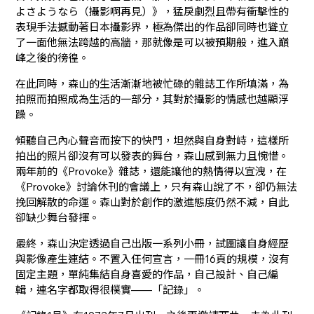
よさようなら（攝影啊再見）》，猛戾劇烈且帶有衝擊性的
表現手法撼動著日本攝影界，極為傑出的作品卻同時也聳立
了一面他無法跨越的高牆，那就像是可以被預期般，進入巔
峰之後的徬徨。
在此同時，森山的生活漸漸地被忙碌的雜誌工作所填滿，為
拍照而拍照成為生活的一部分，其對於攝影的情感也越顯浮
躁。
傾聽自己內心聲音而按下的快門，坦然與自身對峙，這樣所
拍出的照片卻沒有可以發表的舞台，森山感到無力且惋惜。
兩年前的《Provoke》雜誌，還能讓他的熱情得以宣洩，在
《Provoke》討論休刊的會議上，只有森山說了不，卻仍無法
挽回解散的命運。森山對於創作的激進態度仍然不減，自此
卻缺少舞台發揮。
最終，森山決定透過自己出版一系列小冊，試圖讓自身經歷
與影像產生連結。不置入任何宣言，一冊16頁的規模，沒有
固定主題，單純集結自身喜愛的作品，自己設計、自己編
輯，連名字都取得很樸實——「記錄」。