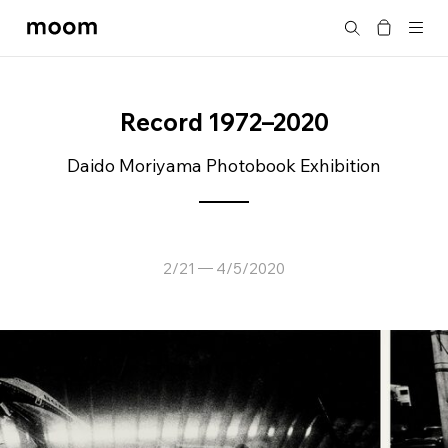
moom
Search
bookshop
Record 1972–2020
Daido Moriyama Photobook Exhibition
2/21
4/5/2020