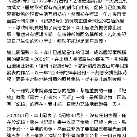
《記錄1号》在1972年7月出刊，之後更邀請西井一夫為此刊
物撰文。體材形式保有高度的創作自由度，促使自己能夠與
緊張狀態的現實生活互相拮抗。然而卻在短短一年之後再度
面臨休刊命運。《記錄5号》的發表正值全球性的石油危機
下，導致印刷費增加了兩倍之多。森山無法負擔便停止出
版。雖然只有短短五期，但精神卻如同名稱所述，若能夠記
錄自己生命的短小歷史，那就不能說是毫無意義。
如此間隔數十年，森山已越過當年的低潮，成為國際眾所矚
目的攝影家。2006年，在出版人長澤章生的催生下，引領森
山繼續此計劃，復刊《記錄6号》。該計劃成為森山每年固定
發表的作品，以一年2至4冊的頻率出刊。不刻意安排出版時
程，而是不定時地將堆積的照片集結，從不為此感到疲憊。
「每一冊對我來說都是生存的證據，都是重要的一冊。『記
錄』就像『電力、自來水、瓦斯』一樣，是所需之物。因為
有『記錄』的存在，我才能一直精力充沛地面對每一天。」
2020年1月，森山發表了《記錄43号》。沒有任何主題，僅
在於記錄。曾在《記錄》書中收錄了倫敦、巴黎、台北、馬
拉卡治⋯⋯等地的影像，然而並非為了要拍攝巴黎風光而到
達巴黎，也不是為了捕捉台北街景而來到台北。一切只是因