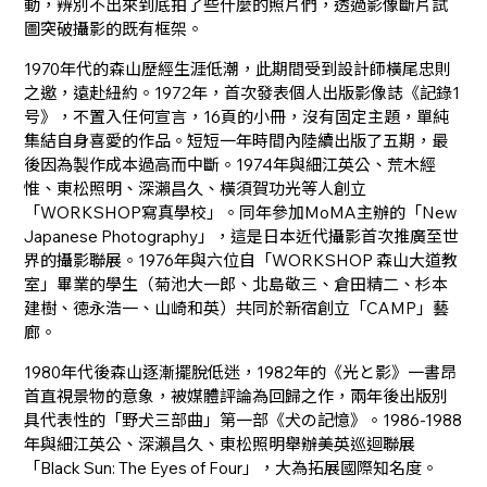
動，辨別不出來到底拍了些什麼的照片們，透過影像斷片試
圖突破攝影的既有框架。
1970年代的森山歷經生涯低潮，此期間受到設計師橫尾忠則
之邀，遠赴紐約。1972年，首次發表個人出版影像誌《記錄1
号》，不置入任何宣言，16頁的小冊，沒有固定主題，單純
集結自身喜愛的作品。短短一年時間內陸續出版了五期，最
後因為製作成本過高而中斷。1974年與細江英公、荒木經
惟、東松照明、深瀨昌久、橫須賀功光等人創立
「WORKSHOP寫真學校」。同年參加MoMA主辦的「New
Japanese Photography」，這是日本近代攝影首次推廣至世
界的攝影聯展。1976年與六位自「WORKSHOP 森山大道教
室」畢業的學生（菊池大一郎、北島敬三、倉田精二、杉本
建樹、徳永浩一、山崎和英）共同於新宿創立「CAMP」藝
廊。
1980年代後森山逐漸擺脫低迷，1982年的《光と影》一書昂
首直視景物的意象，被媒體評論為回歸之作，兩年後出版別
具代表性的「野犬三部曲」第一部《犬の記憶》。1986-1988
年與細江英公、深瀨昌久、東松照明舉辦美英巡迴聯展
「Black Sun: The Eyes of Four」，大為拓展國際知名度。