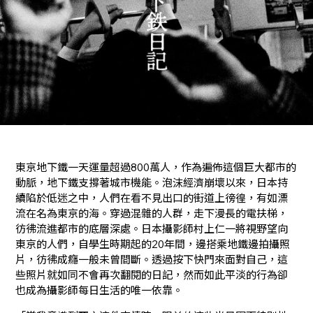
東京地下鐵一天運量超過800萬人，作為遍佈這個巨大都市的
動脈，地下鐵支撐著城市機能。泡沫經濟崩壞以來，日本持
續陷於低迷之中，人們在看不見出口的街道上徬徨，有如漂
流在名為東京的海。穿過混雜的人群，走下漫長的電扶梯，
彷彿流進都市的底層深處。日本攝影師村上仁一將視野望向
東京的人們，自學生時期起的20年間，邊搭乘地鐵邊拍攝照
片，彷彿成癮一般未曾間斷。透過按下快門來面對自己，這
些照片就如同不會再次翻閱的日記，然而如此平淡的行為卻
也成為攝影師每日生活的唯一依靠。