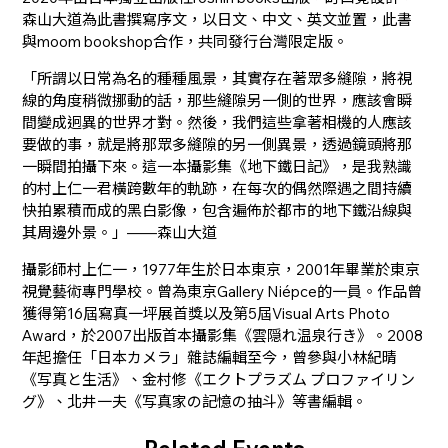
森山大道為此書撰寫序文，以日文、中文、英文並置，此書
與moom bookshop合作，共同發行台灣限定版。
「所謂以日常為名的種種風景，其實存在著眾多縫隙，將視
線的角度稍微挪動的話，那些縫隙另一側的世界，應該會瞬
間變成迥異的世界才對。然後，我們這些拿著相機的人應該
要做的事，就是將那眾多縫隙的另一側異景，透過鏡頭將那
一瞬間拍攝下來。這一本攝影集《地下鐵日記》，是我熟識
的村上仁一君橫跨數年的軌跡，在每次的偶然際遇之間持續
快拍累積而成的黑白影像，包含遍佈於都市的地下鐵沿線與
其周邊外景。」——森山大道
攝影師村上仁一，1977年生於日本東京，2001年畢業於東京
視覺藝術專門學校。曾為東京Gallery Niépce的一員。作品曾
獲得第16屆寫真一坪展首獎以及第5屆Visual Arts Photo
Award，於2007出版首本攝影集《雲隠れ温泉行き》。2008
年起擔任「日本カメラ」雜誌編輯至今，曾參與小林紀晴
《写真と生活》、金村修《エクトプラズム プロファイリン
グ》、北井一夫《写真家の記憶の抽斗》等書編輯。