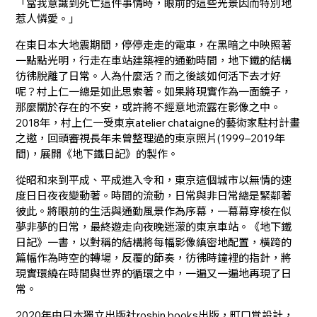
「當我意識到死亡這件事情時，眼前的這些光景因而特別地
惹人憐愛。」
在東日本大地震期間，停停走走的電車，在黑暗之中映照著
一點點光明，行走在車站建築裡的通勤時間，地下鐵的結構
彷彿脫離了日常。人為什麼活？而之後該如何活下去才好
呢？村上仁一總是如此思索著。如果將現實作為一面鏡子，
那麼關於存在的不安，或許將不經意地流露在影像之中。
2018年，村上仁一受東京atelier chataigne的藝術家駐村計畫
之邀，回頭審視長年未曾整理過的東京照片(1999–2019年
間)，展開《地下鐵日記》的製作。
從昭和來到平成、平成進入令和，東京這個城市以無情的速
度日日夜夜變動著。時間的流動，日常與非日常總是緊鄰著
彼此。將眼前的生活與通勤風景作為序幕，一幕幕穿梭在似
夢非夢的日常，最終遊走向夜晚迷濛的東京車站。《地下鐵
日記》一書，以對稱的結構將每幅影像縝密地配置，橫跨的
篇幅作為時空的轉場，反覆的節奏，彷彿時鐘裡的指針，將
現實環繞在時間與世界的循環之中，一遍又一遍地再現了日
常。
2020年由日本獨立出版社roshin books出版，町口覚設計，