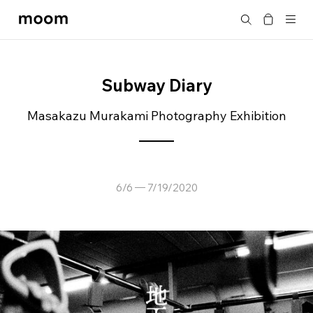
moom
Search
bookshop
Subway Diary
Masakazu Murakami Photography Exhibition
6/6
7/19/2020