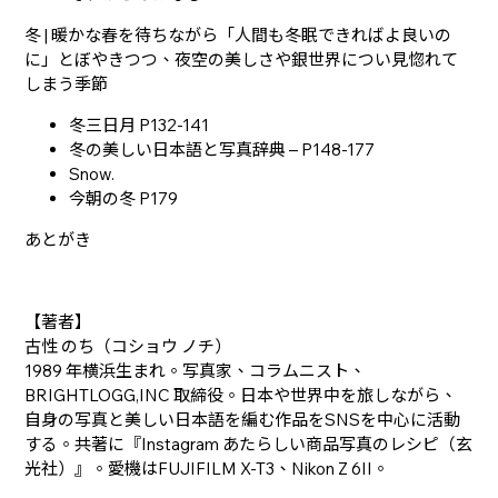
冬 | 暖かな春を待ちながら「人間も冬眠できればよ良いの
に」とぼやきつつ、夜空の美しさや銀世界につい見惚れて
しまう季節
冬三日月 P132-141
冬の美しい日本語と写真辞典 – P148-177
Snow.
今朝の冬 P179
あとがき
【著者】
古性 のち（コショウ ノチ）
1989 年横浜生まれ。写真家、コラムニスト、
BRIGHTLOGG,INC 取締役。日本や世界中を旅しながら、
自身の写真と美しい日本語を編む作品をSNSを中心に活動
する。共著に『Instagram あたらしい商品写真のレシピ（玄
光社）』。愛機はFUJIFILM X-T3、Nikon Z 6II。