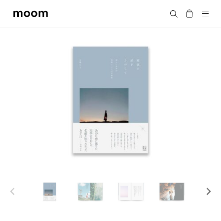
moom
Search
bookshop