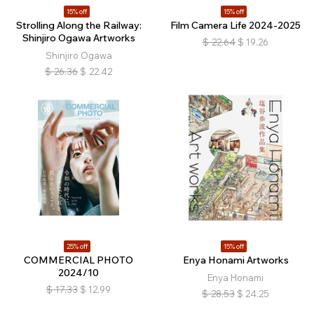
15% off
15% off
Strolling Along the Railway:
Film Camera Life 2024-2025
Shinjiro Ogawa Artworks
$
22.64
$
19.26
Shinjiro Ogawa
$
26.36
$
22.42
25% off
15% off
COMMERCIAL PHOTO
Enya Honami Artworks
2024/10
Enya Honami
$
17.33
$
12.99
$
28.53
$
24.25