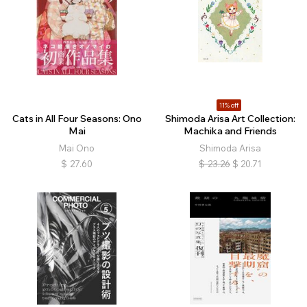
11% off
Cats in All Four Seasons: Ono
Shimoda Arisa Art Collection:
Mai
Machika and Friends
Mai Ono
Shimoda Arisa
$
27.60
$
23.26
$
20.71