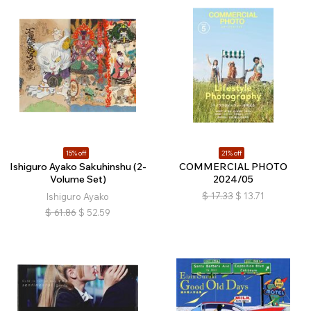
15% off
21% off
Ishiguro Ayako Sakuhinshu (2-
COMMERCIAL PHOTO
Volume Set)
2024/05
$
17.33
$
13.71
Ishiguro Ayako
$
61.86
$
52.59