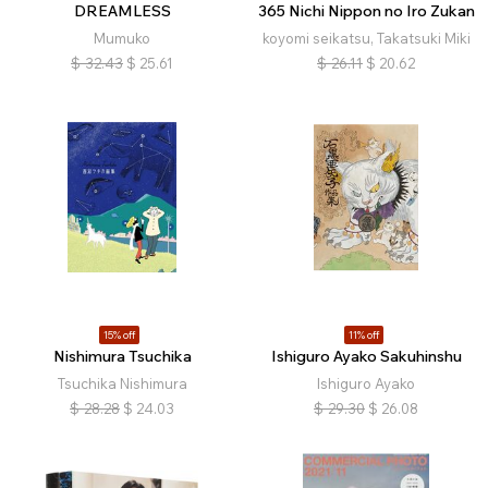
DREAMLESS
365 Nichi Nippon no Iro Zukan
Mumuko
koyomi seikatsu, Takatsuki Miki
$
32.43
$
25.61
$
26.11
$
20.62
15% off
11% off
Nishimura Tsuchika
Ishiguro Ayako Sakuhinshu
Tsuchika Nishimura
Ishiguro Ayako
$
28.28
$
24.03
$
29.30
$
26.08