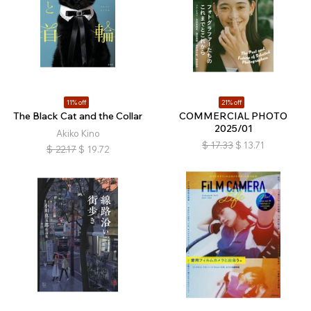
11% off
21% off
The Black Cat and the Collar
COMMERCIAL PHOTO
2025/01
Akiko Kino
$
17.33
$
13.71
$
22.17
$
19.72