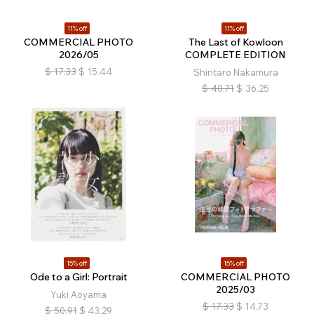
11% off
11% off
COMMERCIAL PHOTO
The Last of Kowloon
2026/05
COMPLETE EDITION
$
17.33
$
15.44
Shintaro Nakamura
$
40.71
$
36.25
15% off
15% off
Ode to a Girl: Portrait
COMMERCIAL PHOTO
2025/03
Yuki Aoyama
$
17.33
$
14.73
$
50.91
$
43.29