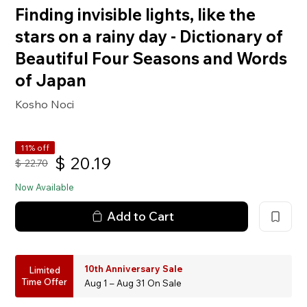
Finding invisible lights, like the
stars on a rainy day - Dictionary of
Beautiful Four Seasons and Words
of Japan
Kosho Noci
11% off
$
20.19
$
22.70
Now Available
Add to Cart
10th Anniversary Sale
Limited
Time Offer
Aug 1 – Aug 31 On Sale