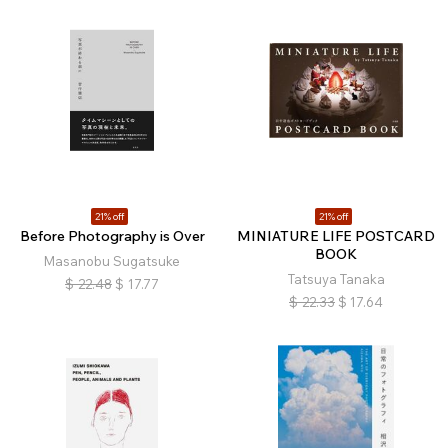
21% off
21% off
Before Photography is Over
MINIATURE LIFE POSTCARD
BOOK
Masanobu Sugatsuke
Tatsuya Tanaka
$
22.48
$
17.77
$
22.33
$
17.64