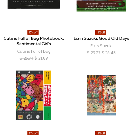
15% off
11% off
Cute is Full of Bug Photobook:
Eizin Suzuki: Good Old Days
Sentimental Girl’s
Eizin Suzuki
Cute is Full of Bug
$
29.77
$
26.48
$
25.74
$
21.89
21% off
11% off