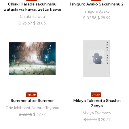
Chiaki Harada sakuhinshu
Ishiguro Ayako Sakuhinshu 2
watashi wa kawai, zettai kawai
Ishiguro Ayako
Chiaki Harada
$
32.56
$
28.99
$
26.67
$
21.05
21% off
21% off
Summer after Summer
Mikiya Takimoto Shashin
Zenya
Orie Ichihashi, Natsuo Toyama
Mikiya Takimoto
$
22.48
$
17.77
$
26.20
$
20.71