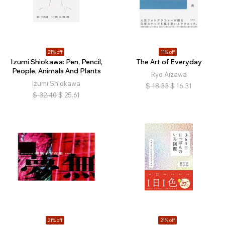
21% off
11% off
Izumi Shiokawa: Pen, Pencil,
The Art of Everyday
People, Animals And Plants
Ryo Aizawa
Izumi Shiokawa
$
18.33
$
16.31
$
32.40
$
25.61
21% off
21% off