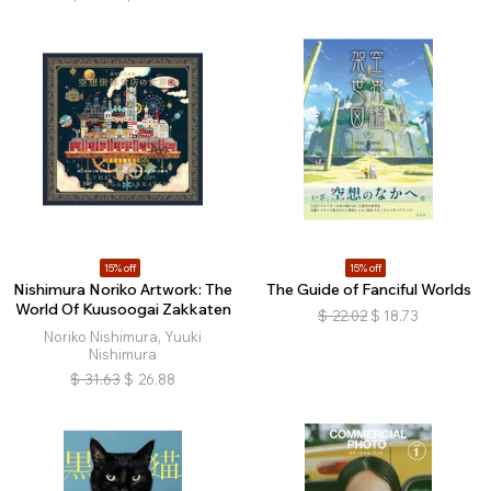
15% off
15% off
Nishimura Noriko Artwork: The
The Guide of Fanciful Worlds
World Of Kuusoogai Zakkaten
$
22.02
$
18.73
Noriko Nishimura, Yuuki
Nishimura
$
31.63
$
26.88