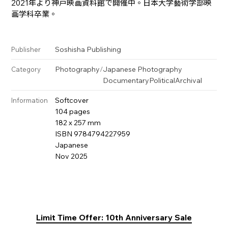
2021年より神戸映画資料館で開催中。日本大学藝術学部映
画学科卒業。
Soshisha Publishing
Publisher
Photography
/
Japanese Photography
Category
Documentary
Political
Archival
Softcover
Information
104 pages
182 x 257 mm
ISBN 9784794227959
Japanese
Nov 2025
Limit Time Offer: 10th Anniversary Sale