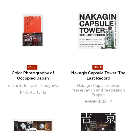
21% off
11% off
Color Photography of
Nakagin Capsule Tower: The
Occupied Japan
Last Record
Yoichi Sato, Taichi Kinugawa
Nakagin Capsule Tower
Preservation and Restoration
$
13.18
$
10.42
Project
$
37.12
$
33.02