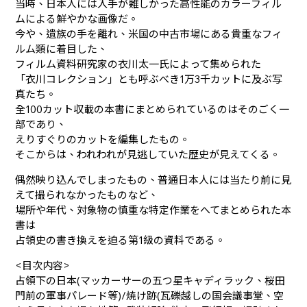
当時、日本人には入手が難しかった高性能のカラーフィル
ムによる鮮やかな画像だ。
今や、遺族の手を離れ、米国の中古市場にある貴重なフィ
ルム類に着目した、
フィルム資料研究家の衣川太一氏によって集められた
「衣川コレクション」とも呼ぶべき1万3千カットに及ぶ写
真たち。
全100カット収載の本書にまとめられているのはそのごく一
部であり、
えりすぐりのカットを編集したもの。
そこからは、われわれが見逃していた歴史が見えてくる。
偶然映り込んでしまったもの、普通日本人には当たり前に見
えて撮られなかったものなど、
場所や年代、対象物の慎重な特定作業をへてまとめられた本
書は
占領史の書き換えを迫る第1級の資料である。
<目次内容>
占領下の日本(マッカーサーの五つ星キャディラック、桜田
門前の軍事パレード等)/焼け跡(瓦礫越しの国会議事堂、空