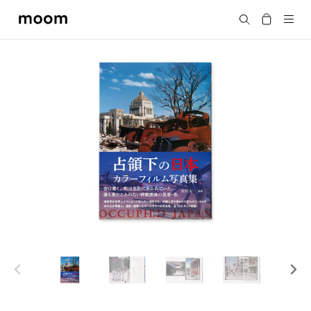
moom
Search
bookshop