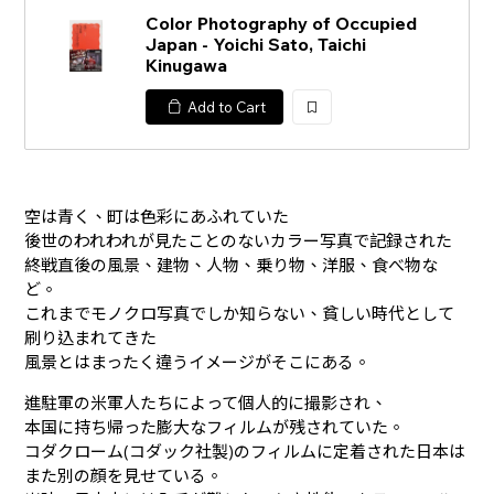
Color Photography of Occupied
Japan - Yoichi Sato, Taichi
Kinugawa
Add to Cart
加
入
空は青く、町は色彩にあふれていた――
後世のわれわれが見たことのないカラー写真で記録された
終戦直後の風景、建物、人物、乗り物、洋服、食べ物な
ど。
これまでモノクロ写真でしか知らない、貧しい時代として
刷り込まれてきた
風景とはまったく違うイメージがそこにある。
進駐軍の米軍人たちによって個人的に撮影され、
本国に持ち帰った膨大なフィルムが残されていた。
コダクローム(コダック社製)のフィルムに定着された日本は
また別の顔を見せている。