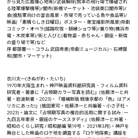
から見た広島爆心地等)/武装解除(熊本の飛行場で爆破され
る陸軍爆撃機等)/闇市(新橋マーケット、池袋東口闇市等)/
食(進駐軍向けの宴会風景、市場で売っている魚や食品等)/
映画(「素晴らしき日曜日」ポスター、東宝撮影所風景)帝劇
コミック・オペラ(越路吹雪、額縁ショウ等)/乗り物(横浜市
電、木炭車等)/街と人びと(着物姿、赤ちゃん、銀座・新宿
の盛り場で等)など
序 都築響一、コラム 武田寿恵(帝劇ミュージカル)、石榑督
和(闇市・マーケット)
衣川太一(きぬがわ・たいち)
1970年大阪生まれ。神戸映画資料館研究員、フィルム資料
研究者。著書に『占領期カラー写真を読む』(佐藤洋一と共
著、岩波新書、2023)、『増補新版 戦後京都の「色」はアメ
リカにあった!』(植田憲司・佐藤洋一と共編著、小さ子社、
2023)。論文に『占領期写真の複合的活用に関する試み : 一
九四五年東京・銀座のケーススタディ』(佐藤洋一と共著、
昭和のくらし研究 / 昭和館編 第19号、 2021年3月)。神戸を
舞台とした映画のロケ地を調査する『ロケ地探索』講座を