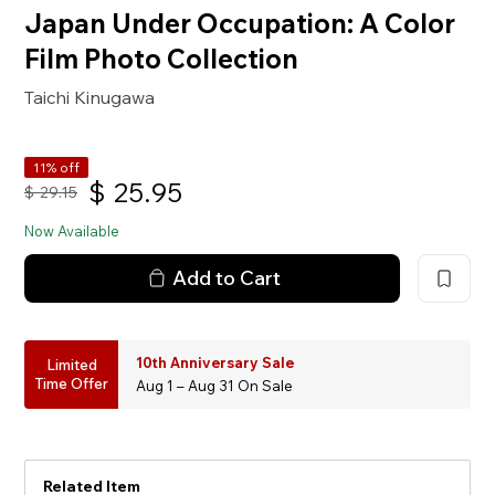
Japan Under Occupation: A Color
Film Photo Collection
Taichi Kinugawa
11% off
$
25.95
$
29.15
Now Available
Add to Cart
10th Anniversary Sale
Limited
Time Offer
Aug 1 – Aug 31 On Sale
Related Item