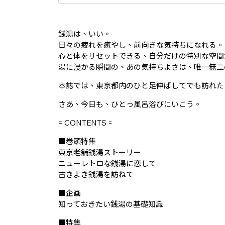
銭湯は、いい。
日々の疲れを癒やし、前向きな気持ちになれる。
心と体をリセットできる、自分だけの特別な空間
湯に浸かる瞬間の、あの気持ちよさは、唯一無二
本誌では、東京都内のひと足伸ばしてでも訪れた
さあ、今日も、ひとっ風呂浴びにいこう。
= CONTENTS =
■巻頭特集
東京老舗銭湯ストーリー
ニューレトロな銭湯に恋して
古きよき銭湯を訪ねて
■企画
知っておきたい銭湯の基礎知識
■特集