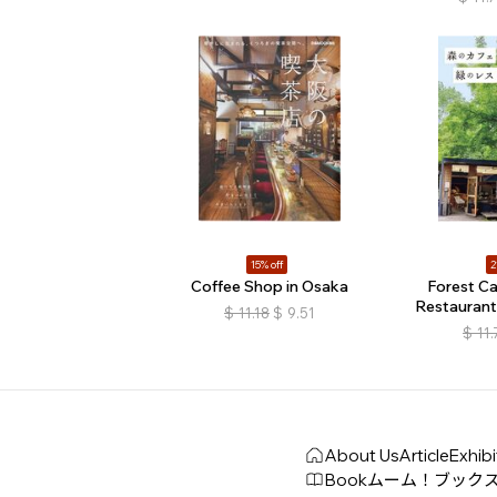
15% off
2
Coffee Shop in Osaka
Forest C
Restaurant
$
11.18
$
9.51
$
11.
About Us
Article
Exhibi
Book
ムーム！ブック