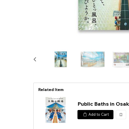
Related Item
Public Baths in Osa
Add to Cart
加
入