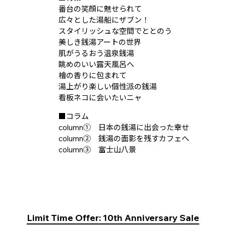
番台の笑顔に魅せられて
広々とした湯船にザブン！
スタイリッシュな空間でととのう
美しき銭湯アートの世界
肌がうるおう温泉銭湯
眺めのいい露天風呂へ
檜の香りに包まれて
湯上がり楽しい個性派の銭湯
看板ネコに会いたいニャ
■コラム
column① 日本の銭湯に出会った幸せ
column② 銭湯の面影を残すカフェへ
column③ 富士山八景
Limit Time Offer: 10th Anniversary Sale