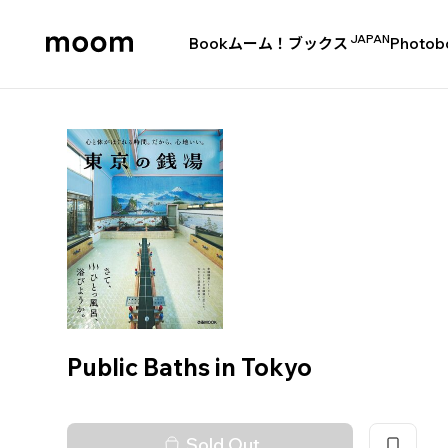
JAPAN
Book
ムーム！ブックス
Photob
moom
bookshop
Public Baths in Tokyo
Sold Out