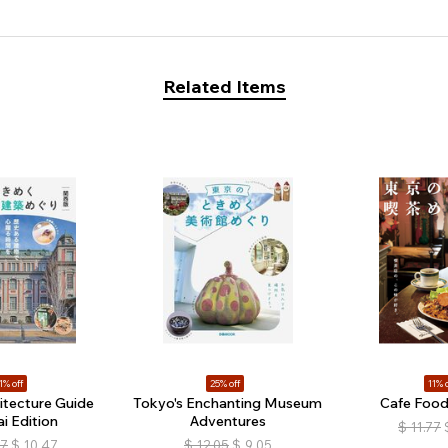
Related Items
1% off
25% off
11% o
itecture Guide
Tokyo's Enchanting Museum
Cafe Food
i Edition
Adventures
$
11.77
77
$
10.47
$
12.05
$
9.05