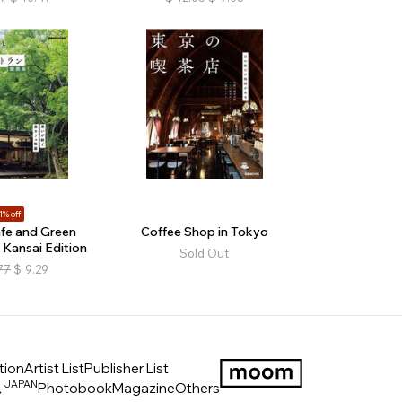
1% off
afe and Green
Coffee Shop in Tokyo
 Kansai Edition
Sold Out
77
$
9.29
tion
Artist List
Publisher List
JAPAN
ス
Photobook
Magazine
Others
LOGO