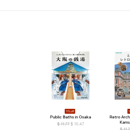
11% off
1
Public Baths in Osaka
Retro Arch
Kansa
$
11.77
$
10.47
$
11.