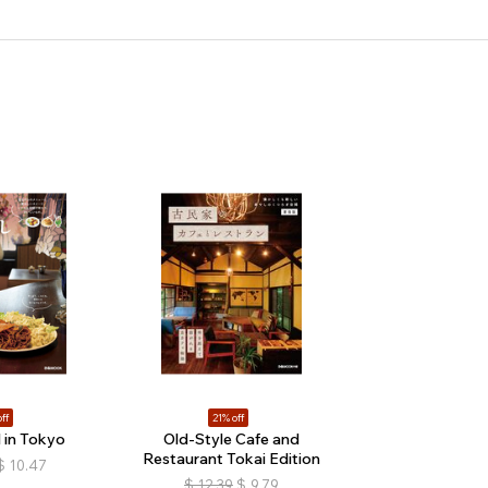
ff
21% off
 in Tokyo
Old-Style Cafe and
Restaurant Tokai Edition
$
10.47
$
12.39
$
9.79