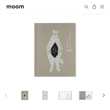
moom
Search
bookshop