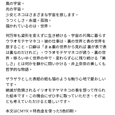
風の宇宙。
光の宇宙。
少女とネコはさまざまな宇宙を旅します。
うつくしさ。永遠。孤独。
描かれているのは、世界。
何万年も姿形を変えずに生き続ける、宇宙の片隅に暮らす
ウラオモテヤマネコ。彼の仕事は、裏の世界と表の世界を
旅すること。口癖は「まぁ裏の世界から見れば 裏が表で表
は裏なのだけれど」。ウラオモテヤマネコが誘う、裏の世
界。移ろいゆく世界の中で、変わらず心に残り続ける「美
しさ」とは何かを静かに問いかける、井上奈奈の美しくも
哲学的な物語。
ザラザラとした表紙の紙も猫のような触り心地で愛おしい
です。
絶滅が危惧されるイリオモテヤマネコの事を想って作られ
た絵本です。この機会にぜひ手に取っていただき、そのこ
とも考えていただけると嬉しいです。
本文はCMYK＋特色金を使った5色印刷。