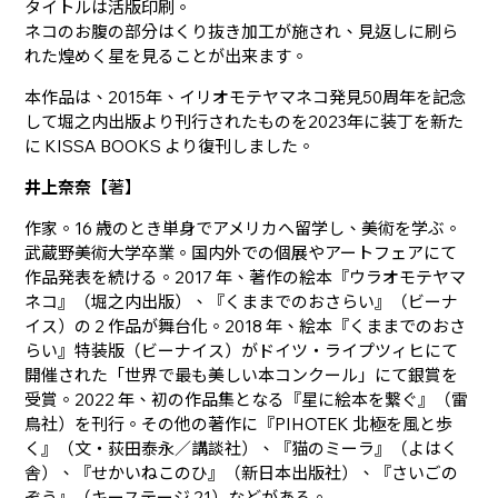
タイトルは活版印刷。
ネコのお腹の部分はくり抜き加工が施され、見返しに刷ら
れた煌めく星を見ることが出来ます。
本作品は、2015年、イリオモテヤマネコ発見50周年を記念
して堀之内出版より刊行されたものを2023年に装丁を新た
に KISSA BOOKS より復刊しました。
井上奈奈
【著】
作家。16 歳のとき単身でアメリカへ留学し、美術を学ぶ。
武蔵野美術大学卒業。国内外での個展やアートフェアにて
作品発表を続ける。2017 年、著作の絵本『ウラオモテヤマ
ネコ』（堀之内出版）、『くままでのおさらい』（ビーナ
イス）の 2 作品が舞台化。2018 年、絵本『くままでのおさ
らい』特装版（ビーナイス）がドイツ・ライプツィヒにて
開催された「世界で最も美しい本コンクール」にて銀賞を
受賞。2022 年、初の作品集となる『星に絵本を繋ぐ』（雷
鳥社）を刊行。その他の著作に『PIHOTEK 北極を風と歩
く』（文・荻田泰永／講談社）、『猫のミーラ』（よはく
舎）、『せかいねこのひ』（新日本出版社）、『さいごの
ぞう』（キーステージ 21）などがある。