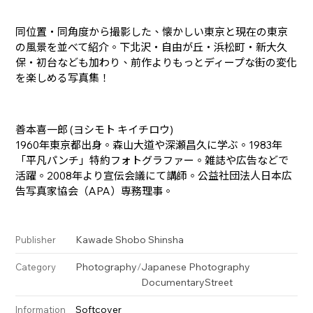
同位置・同角度から撮影した、懐かしい東京と現在の東京
の風景を並べて紹介。下北沢・自由が丘・浜松町・新大久
保・初台なども加わり、前作よりもっとディープな街の変化
を楽しめる写真集！
善本喜一郎 (ヨシモト キイチロウ)
1960年東京都出身。森山大道や深瀬昌久に学ぶ。1983年
「平凡パンチ」特約フォトグラファー。雑誌や広告などで
活躍。2008年より宣伝会議にて講師。公益社団法人日本広
告写真家協会（APA）専務理事。
Kawade Shobo Shinsha
Publisher
Photography
/
Japanese Photography
Category
Documentary
Street
Softcover
Information