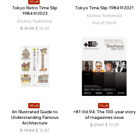
21% off
Tokyo Retro Time Slip
Tokyo Time Slip 1984⇔2021
1984⇔2023
Kiichiro Yoshimoto
Kiichiro Yoshimoto
Out of Stock
$
21.08
$
16.65
15% off
11% off
An Illustrated Guide to
+81 Vol.94: The 100-year story
Understanding Famous
of magazines issue
Architecture
$
21.67
$
19.29
$
19.84
$
16.87