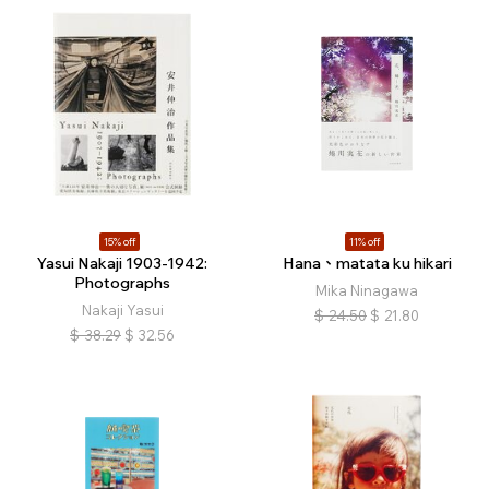
15% off
11% off
Yasui Nakaji 1903-1942:
Hana、matata ku hikari
Photographs
Mika Ninagawa
Nakaji Yasui
$
24.50
$
21.80
$
38.29
$
32.56