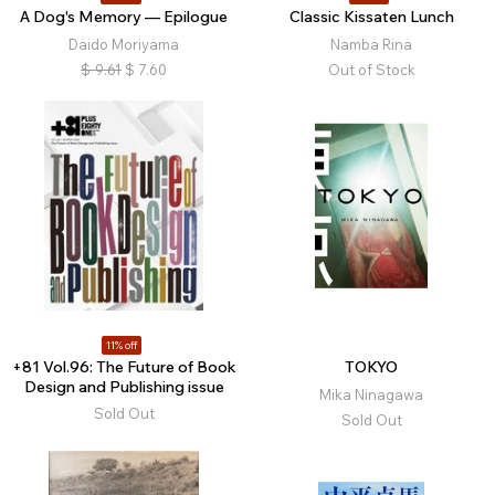
A Dog's Memory — Epilogue
Classic Kissaten Lunch
Daido Moriyama
Namba Rina
$
9.61
$
7.60
Out of Stock
11% off
+81 Vol.96: The Future of Book
TOKYO
Design and Publishing issue
Mika Ninagawa
Sold Out
Sold Out