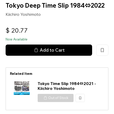
Tokyo Deep Time Slip 1984⇔2022
Kiichiro Yoshimoto
$
20.77
Now Available
Add to Cart
Related Item
Tokyo Time Slip 1984⇔2021 -
Kiichiro Yoshimoto
Out of Stock
加
入