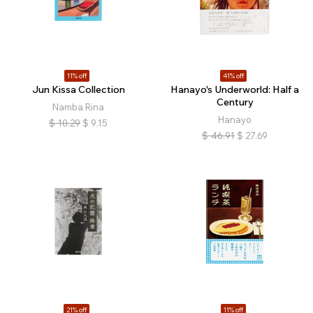
11% off
41% off
Jun Kissa Collection
Hanayo's Underworld: Half a
Century
Namba Rina
Hanayo
$
10.29
$
9.15
$
46.91
$
27.69
21% off
11% off