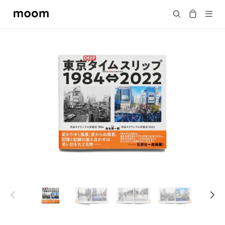
moom
Search
bookshop