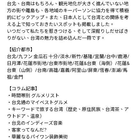
台北、台南はもちろん、観光地化が大きく進んでいない地
方の街や離島も、各地域のキーパーソンに協力を得て積極
的にピックアップ。また、日本人として台湾との関係を考
える上で知っておきたいスポットも掲載しました。
いつだって私たちを惹きつける、そして深掘りしだせばき
りがない、台湾の魅力を詰め込んだ一冊です。
【紹介都市】
台北/九フン 金瓜石 十分/淡水/新竹/基隆/宜蘭/台中/鹿港/
日月潭/花蓮市街地/台東市街地/花蓮&台東（海側）/花蓮&
台東（山側）/台南/高雄/嘉義/阿里山/屏東/恆春/澎湖/馬
祖/金門
【コラム記事】
・時間帯別 グルメリスト
・台北通のマイベストグルメ
・キーワードで旅する台湾（歴史、原住民族、台湾茶、ア
ウトドア、温泉）
・台北のインディーズ音楽
・客家ってなんだ?
・華麗なるパイワン装飾美術