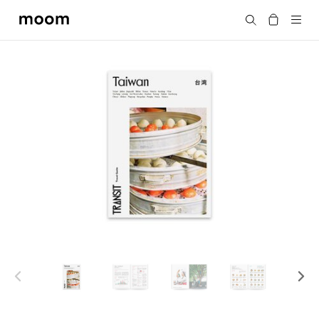
moom
Search
bookshop