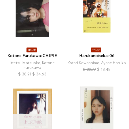
11% off
11% off
Kotone Furukawa: CHIPIE
Harukanoisekai 06
Ittetsu Matsuoka, Kotone
Kotori Kawashima, Ayase Haruka
Furukawa
$
20.77
$
18.48
$
38.91
$
34.63