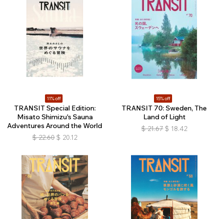
11% off
15% off
TRANSIT Special Edition:
TRANSIT 70: Sweden, The
Misato Shimizu's Sauna
Land of Light
Adventures Around the World
$
21.67
$
18.42
$
22.60
$
20.12