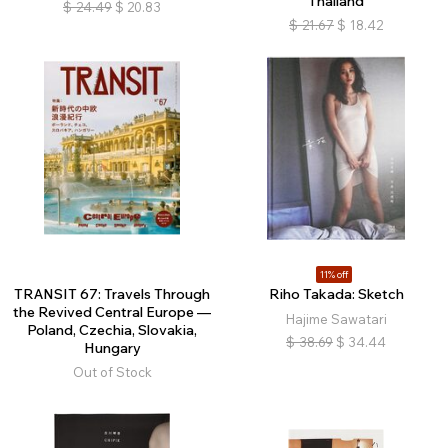
Thailand
$
24.49
$
20.83
$
21.67
$
18.42
11% off
TRANSIT 67: Travels Through
Riho Takada: Sketch
the Revived Central Europe —
Hajime Sawatari
Poland, Czechia, Slovakia,
$
38.69
$
34.44
Hungary
Out of Stock