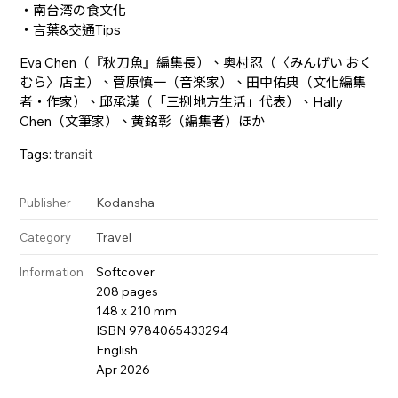
・南台湾の食文化
・言葉&交通Tips
Eva Chen（『秋刀魚』編集長）、奥村忍（〈みんげい おく
むら〉店主）、菅原慎一（音楽家）、田中佑典（文化編集
者・作家）、邱承漢（「三捌地方生活」代表）、Hally
Chen（文筆家）、黄銘彰（編集者）ほか
Tags:
transit
Kodansha
Publisher
Travel
Category
Softcover
Information
208 pages
148 x 210 mm
ISBN 9784065433294
English
Apr 2026