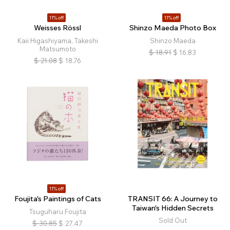
11% off
11% off
Weisses Rössl
Shinzo Maeda Photo Box
Kaii Higashiyama, Takeshi
Shinzo Maeda
Matsumoto
$
18.91
$
16.83
$
21.08
$
18.76
11% off
Foujita's Paintings of Cats
TRANSIT 66: A Journey to
Taiwan's Hidden Secrets
Tsuguharu Foujita
Sold Out
$
30.85
$
27.47