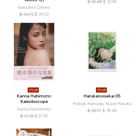
$
25.48
$
22.69
Katsuhiro Otomo
$
34.72
$
29.52
21% off
11% off
Kanna Hahimoto:
Harukanoisekai 05
Kaleidoscope
Hideaki Hamada, Ayase Haruka
Kanna Hashimoto
$
20.77
$
18.48
$
27.28
$
21.55