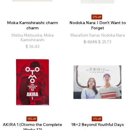
21% off
Moka Kamishiraishi: charm
Nodoka Nara: I Don't Want to
charm
Forget
Ittetsu Matsuoka, Moka
Masafumi Sanai, Nodoka Nara
Kamishiraishi
$
32.55
$
25.73
$
36.43
15% off
11% off
AKIRA 1 (Otomo the Complete
18×2 Beyond Youthful Days
Works 12)