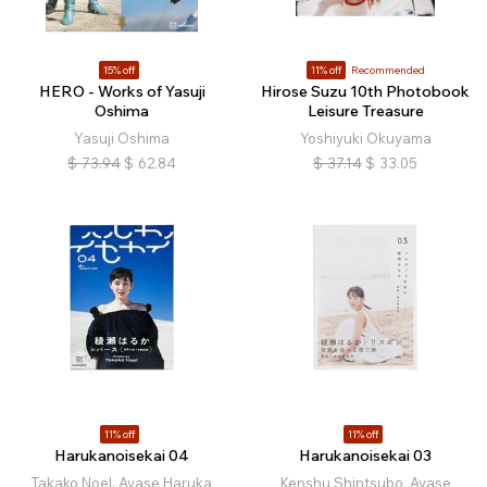
15% off
11% off
Recommended
HERO - Works of Yasuji
Hirose Suzu 10th Photobook
Oshima
Leisure Treasure
Yasuji Oshima
Yoshiyuki Okuyama
$
73.94
$
62.84
$
37.14
$
33.05
11% off
11% off
Harukanoisekai 04
Harukanoisekai 03
Takako Noel, Ayase Haruka
Kenshu Shintsubo, Ayase