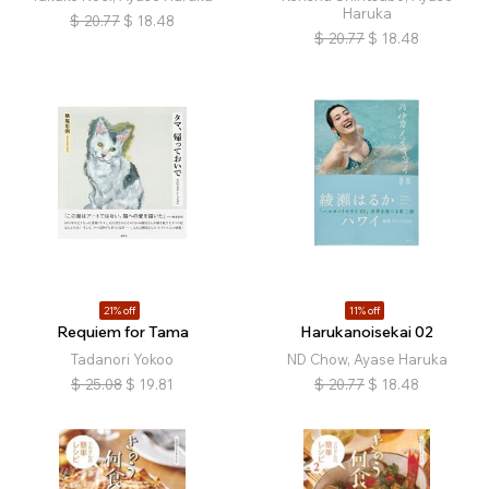
Haruka
$
20.77
$
18.48
$
20.77
$
18.48
21% off
11% off
Requiem for Tama
Harukanoisekai 02
Tadanori Yokoo
ND Chow, Ayase Haruka
$
25.08
$
19.81
$
20.77
$
18.48