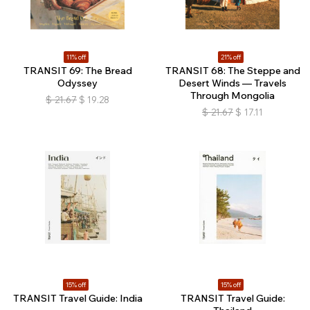
11% off
21% off
TRANSIT 69: The Bread
TRANSIT 68: The Steppe and
Odyssey
Desert Winds — Travels
Through Mongolia
$
21.67
$
19.28
$
21.67
$
17.11
15% off
15% off
TRANSIT Travel Guide: India
TRANSIT Travel Guide: