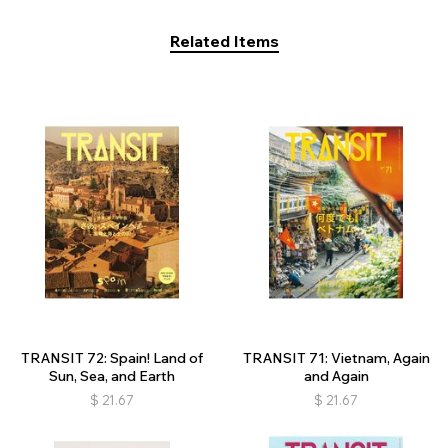
Related Items
TRANSIT 72: Spain! Land of
TRANSIT 71: Vietnam, Again
Sun, Sea, and Earth
and Again
$
21.67
$
21.67