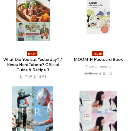
15% off
15% off
What Did You Eat Yesterday? /
MOOMIN Postcard Book
Kinou Nani Tabeta? Official
Tove Jansson
Guide & Recipe 3
$
18.29
$
15.56
$
17.05
$
14.51