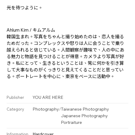
光を待つように。
Ahlum Kim / キムアルム
韓国生まれ。写真をちゃんと撮り始めたのは、恋人を撮る
ためだった。コンプレックスや怒りは人に会うことで乗り
越えられると信じている。人間観察が趣味で、人の中にあ
る魅力と物語を見つけることが得意。カメラより写真が好
き。私にとって、生きるということは、常に何かを引き算
して大事なものがくっきりと見えてくることだと思ってい
る。ポートレートを中心に、東京をベースに活動中。
YOU ARE HERE
Publisher
Photography
/
Taiwanese Photography
Category
Japanese Photography
Portraiture
Hardcover
Information