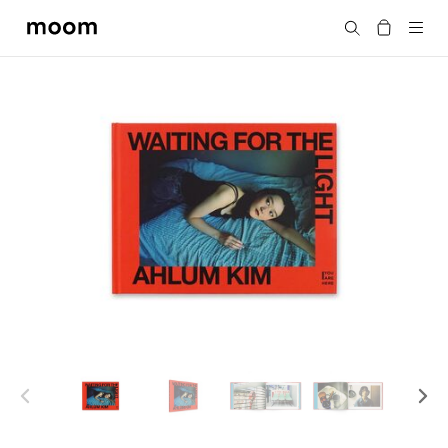
moom
Search
bookshop