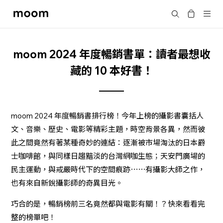
moom
Search
bookshop
moom 2024 年度暢銷書單：讀者最想收
藏的 10 本好書！
moom 2024 年度暢銷書排行榜！今年上榜的攝影書囊括人
文、音樂、歷史、電影等精彩主題，時空背景各異，然而彼
此之間竟然有著某種奇妙的連結：逐漸被市場淘汰的日本爵
士咖啡館，與同樣日趨黯淡的台灣網咖生態；天安門廣場的
民主運動，與戒嚴時代下的空間痕跡⋯⋯有攝影大師之作，
也有來自新銳攝影師的奇異目光。
巧合的是，暢銷榜前三名竟然都與電影有關！？快來看看完
整的榜單吧！