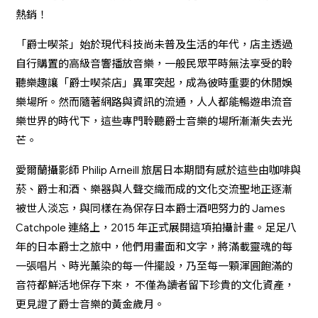
熱銷！
「爵士喫茶」始於現代科技尚未普及生活的年代，店主透過
自行購置的高級音響播放音樂，一般民眾平時無法享受的聆
聽樂趣讓「爵士喫茶店」異軍突起，成為彼時重要的休閒娛
樂場所。然而隨著網路與資訊的流通，人人都能暢遊串流音
樂世界的時代下，這些專門聆聽爵士音樂的場所漸漸失去光
芒。
愛爾蘭攝影師 Philip Arneill 旅居日本期間有感於這些由咖啡與
菸、爵士和酒、樂器與人聲交織而成的文化交流聖地正逐漸
被世人淡忘，與同樣在為保存日本爵士酒吧努力的 James
Catchpole 連絡上，2015 年正式展開這項拍攝計畫。足足八
年的日本爵士之旅中，他們用畫面和文字，將滿載靈魂的每
一張唱片、時光薰染的每一件擺設，乃至每一顆渾圓飽滿的
音符都鮮活地保存下來， 不僅為讀者留下珍貴的文化資產，
更見證了爵士音樂的黃金歲月。