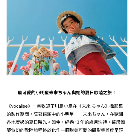
最可愛的小明星未來ちゃん與她的夏日歐陸之旅！
《vocalise》一書收錄了川島小鳥在《未來 ちゃん》攝影集
的製作期間，陪著鏡頭中的小明星──未來ちゃん，在歐洲
各地度過的夏日時光。如今，經過 13 年的歲月洗禮，這段如
夢似幻的歐陸旅程終於化作一冊甜美可愛的攝影集首度呈現