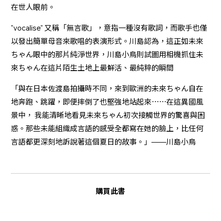
在世人眼前。
"vocalise" 又稱「無言歌」，意指一種沒有歌詞，而歌手也僅
以發出簡單母音來歌唱的表演形式。川島認為，這正如未來
ちゃん眼中的那片純淨世界，川島小鳥則試圖用相機抓住未
來ちゃん在這片陌生土地上最鮮活、最純粹的瞬間
「與在日本佐渡島拍攝時不同，來到歐洲的未來ちゃん自在
地奔跑、跳躍，即便摔倒了也堅強地站起來⋯⋯在這異國風
景中， 我能清晰地看見未來ちゃん初次接觸世界的驚喜與困
惑。那些未能組織成言語的感受全都寫在她的臉上，比任何
言語都更深刻地訴說著這個夏日的故事。」——川島小鳥
購買此書