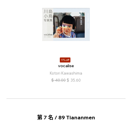
11% off
vocalise
Kotori Kawashima
$
40.00
$
35.60
第 7 名 / 89 Tiananmen