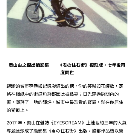
奧山由之傑出攝影集──《君の住む街》復刻版，七年後再
度問世
蜿蜒的城市窄巷如記憶凝結出的糖，你的笑靨如花綻放，定
格在相紙中的街道角落都因此被點亮；日光穿過房間內的
窗，灑落了一地的輝煌，城市中最珍貴的寶藏，就在你居住
的街道上。
2017 年，奧山在雜誌《EYESCREAM》上連載約三年的人氣
專題匯聚成了攝影集《君の住む街》出版。整部作品皆以寶