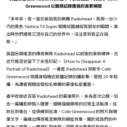
Greenwood 以鏡頭記錄團員的真摯瞬間
「多年來，我一直在偷拍我的樂團 Radiohead，我用一台小
巧的黑色 Yashica T4 Super 相機試圖捕捉我朋友的瞬間。演
出時他們通常沉浸在自己的世界中，沒注意到我正在拍
照。」
英國另類搖滾的傳奇樂隊 Radiohead 以前衛的革新精神，在
近代搖滾史留下了永恆印記。《How to Disappear: A
Portrait of Radiohead》 一書是 Radiohead 貝斯手 Colin
Greenwood 用隨身相機近距離記錄的攝影集，歷經 20 年拍
攝，為讀者揭開這個知名樂團的幕後私密畫面。
書中收錄近百張 Radiohead 的幕後照片，多為首次公開，包
含一篇攝影師個人隨筆，細緻描繪樂隊的日常生活點滴。從
前台到後台，從排練到巡演，Colin Greenwood 的照片與親
筆文字，編織出傳奇搖滾樂隊的親密肖像，關於成員們的中
年內心寫照，一種掙扎與徘徊，同時洋溢著喜悅和自信。