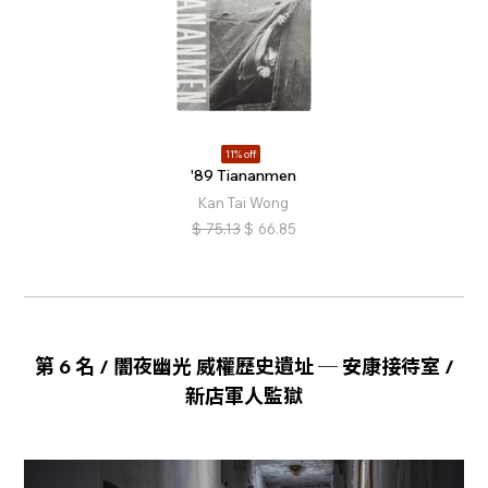
11% off
'89 Tiananmen
Kan Tai Wong
$
75.13
$
66.85
第 6 名 / 闇夜幽光 威權歷史遺址 ─ 安康接待室 /
新店軍人監獄