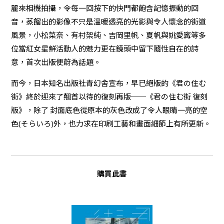
麗來相機拍攝，令每一回按下的快門都飽含記憶振動的回
音，蒸餾出的影像不只是溫暖透亮的光影與令人懷念的街道
風景，小松菜奈、有村架純、吉岡里帆、夏帆與姚愛寗等多
位當紅女星鮮活動人的魅力更在鏡頭中留下隨性自在的詩
意，首次出版便蔚為話題。
而今，日本知名出版社青幻舍宣布，早已絕版的《君の住む
街》終於迎來了翹首以待的復刻再版──《君の住む街 復刻
版》，除了 封面底色從原本的灰色改成了令人眼睛一亮的空
色(そらいろ)外，也力求在印刷工藝和畫面細節上有所更新。
購買此書