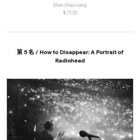
Shen Chao-Liang
$
71.32
第 5 名 / How to Disappear: A Portrait of
Radiohead