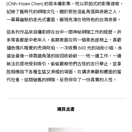
(Chih-Hsien Chen) 的首本攝影集，他以抓拍式的影像速寫，
記錄了舊時代的網咖文化，關於那些混亂角落與奇葩之人，
一幕幕幽默的走光式畫面，展現充滿在地特色的台灣奇景。
這系列作品來自攝影師在台中一間神秘網咖工作的經歷。許
多常客都是中老年人，長期寄居在同一個黑色皮椅上，喜歡
播色情片睡覺的禿頭阿伯、一次收費 600 元的站街小姐、永
遠坐最後一排靠牆角落的撿回收爺爺⋯⋯他一邊工作，一邊
無法抗拒地受到吸引，偷偷觀察他們古怪的言行舉止，並拿
起相機拍下各種生猛又滑稽的場面。在講求美觀和體面的當
代社會，這間破舊的網咖，反而保存了一份真實的人性。
購買此書