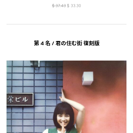
$
37.43
$
33.30
第 4 名 / 君の住む街 復刻版