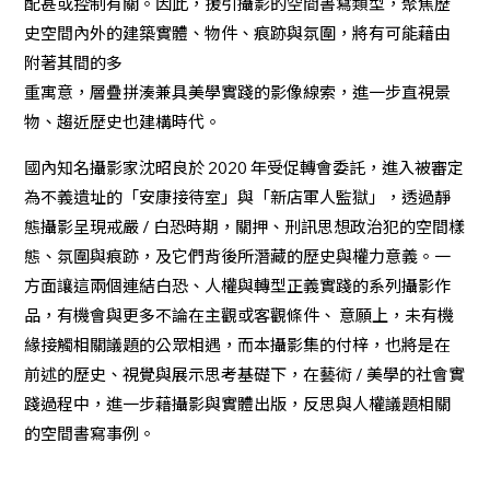
配甚或控制有關。因此，援引攝影的空間書寫類型，聚焦歷
史空間內外的建築實體、物件、痕跡與氛圍，將有可能藉由
附著其間的多
重寓意，層疊拼湊兼具美學實踐的影像線索，進一步直視景
物、趨近歷史也建構時代。
國內知名攝影家沈昭良於 2020 年受促轉會委託，進入被審定
為不義遺址的「安康接待室」與「新店軍人監獄」，透過靜
態攝影呈現戒嚴 / 白恐時期，關押、刑訊思想政治犯的空間樣
態、氛圍與痕跡，及它們背後所潛藏的歷史與權力意義。一
方面讓這兩個連結白恐、人權與轉型正義實踐的系列攝影作
品，有機會與更多不論在主觀或客觀條件、 意願上，未有機
緣接觸相關議題的公眾相遇，而本攝影集的付梓，也將是在
前述的歷史、視覺與展示思考基礎下，在藝術 / 美學的社會實
踐過程中，進一步藉攝影與實體出版，反思與人權議題相關
的空間書寫事例。