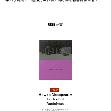
購買此書
11% off
How to Disappear: A
Portrait of
Radiohead
Colin Greenwood