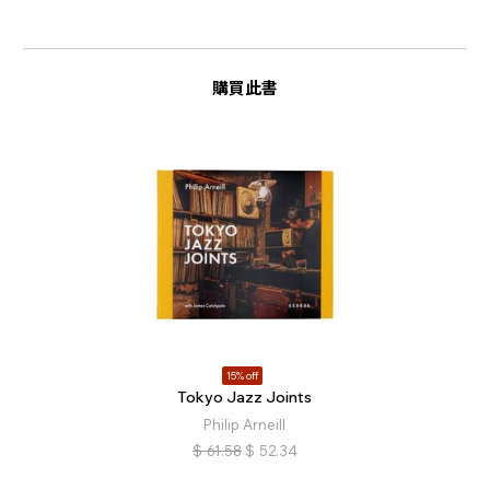
購買此書
15% off
Tokyo Jazz Joints
Philip Arneill
$
61.58
$
52.34