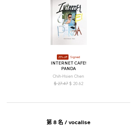
25% off
Signed
INTERNET CAFE!
PANDA
Chih-Hsien Chen
$
27.47
$
20.62
第 8 名 / vocalise