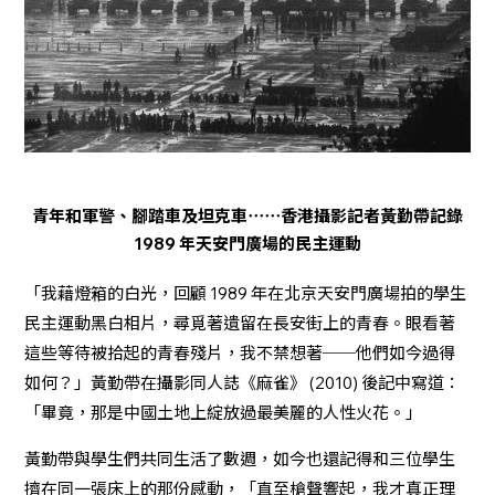
青年和軍警、腳踏車及坦克車⋯⋯香港攝影記者黃勤帶記錄
1989 年天安門廣場的民主運動
「我藉燈箱的白光，回顧 1989 年在北京天安門廣場拍的學生
民主運動黑白相片，尋覓著遺留在長安街上的青春。眼看著
這些等待被拾起的青春殘片，我不禁想著──他們如今過得
如何？」黃勤帶在攝影同人誌《麻雀》 (2010) 後記中寫道：
「畢竟，那是中國土地上綻放過最美麗的人性火花。」
黃勤帶與學生們共同生活了數週，如今也還記得和三位學生
擠在同一張床上的那份感動，「直至槍聲響起，我才真正理