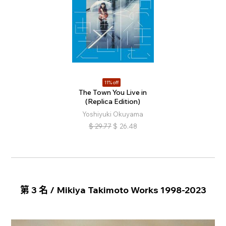
11% off
The Town You Live in
(Replica Edition)
Yoshiyuki Okuyama
$
29.77
$
26.48
第 3 名 / Mikiya Takimoto Works 1998-2023