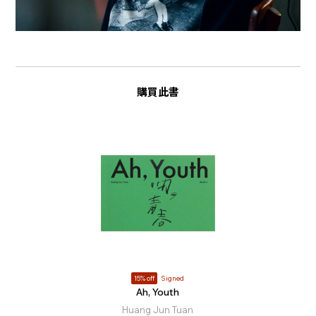
購買此書
15% off
Signed
Ah, Youth
Huang Jun Tuan