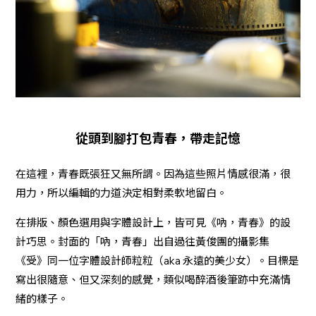
從頭到腳打包青春，帶走記憶
在這裡，青春既張狂又無所謂。因為這些照片情感很滿，很
用力，所以編輯的力道決定相對柔軟地留白。
在排版、顏色選用與字體設計上，皆可見《吶，青春》的設
計巧思。封面的「吶，青春」出自過往黃俊團的攝影集
《受》同一位字體設計師粒粒（aka 永遠的美少女）。目標是
寫出很隨意、但又深刻的感覺，類似喝醉酒後筆跡中充滿情
緒的樣子。