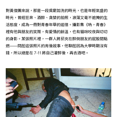
對黃俊團來說，那是一段貧窮如洗的時光，也是年輕氣盛的
時光，曾經狂奔、酒醉、貪婪的拍照，浪蕩又毫不遮掩的生
活態度，成為一冊對青春年華的追憶。攝影集《吶，青春》
裡有他與朋友的笑鬧，有愛情的餘溫，也有貓咪咬夜與切切
的身影。某張照片裡，一群人將菸夾在醉倒朋友的屁股間點
燃——問起這張照片的背後故事，他聊起因為大學時期沒有
錢，所以總是在 7-11 將自己灌醉後，再去酒吧。