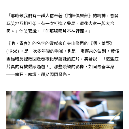
「那時候我們有一群人信奉著《鬥陣俱樂部》的精神，會開
玩笑地互相打架。有一次打進了警局，最後大家一起大合
照。」他笑著說，「但那張照片不在裡面。」
《吶，青春》的名字的靈感來自寺山修司的《啊，荒野》
(1966) ，是一次多年後的吶喊，也是一場遲來的告別。黃俊
團從暗房裡救回幾卷被化學鏽蝕的底片，笑著說：「這些底
片真的有被貓尿過啦！」那些殘缺的影像，如同青春本身
——瘋狂、腐壞、卻又閃閃發光。