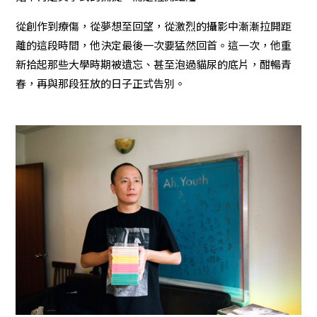
從創作到療傷，從夢想至回望，從激烈的攝影中漸漸拉開距
離的這段時間，他決定最後一次要猛然回首。這一次，他重
新拾起那些大學時期被遺忘、甚至泡過貓尿的底片，酣暢青
春，再與那段狂放的日子正式告別。