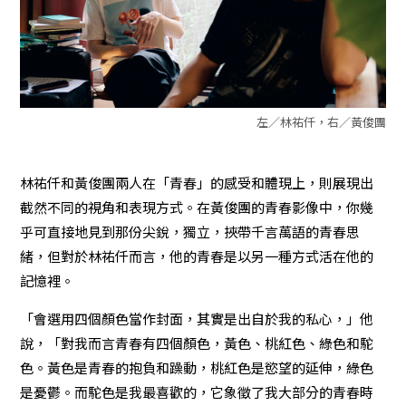
左／林祐仟，右／黃俊團
林祐仟和黃俊團兩人在「青春」的感受和體現上，則展現出
截然不同的視角和表現方式。在黃俊團的青春影像中，你幾
乎可直接地見到那份尖銳，獨立，挾帶千言萬語的青春思
緒，但對於林祐仟而言，他的青春是以另一種方式活在他的
記憶裡。
「會選用四個顏色當作封面，其實是出自於我的私心，」他
說，「對我而言青春有四個顏色，黃色、桃紅色、綠色和駝
色。黃色是青春的抱負和躁動，桃紅色是慾望的延伸，綠色
是憂鬱。而駝色是我最喜歡的，它象徵了我大部分的青春時