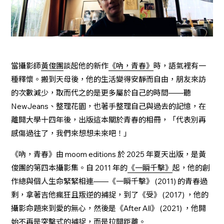
當攝影師
黃俊團
談起他的新作
《吶，青春》
時，語氣裡有一
種釋懷。搬到天母後，他的生活變得安靜而自由，朋友來訪
的次數減少，取而代之的是更多屬於自己的時間——聽
NewJeans、整理花園，也著手整理自己與過去的記憶，在
離開大學十四年後，出版這本關於青春的相冊，「代表別再
感傷過往了，我們來想想未來吧！」
《吶，青春》由 moom editions 於 2025 年夏天出版，是黃
俊團的第四本攝影集。自 2011 年的
《一瞬千擊》
起，他的創
作總與個人生命緊緊相連——《一瞬千擊》 (2011) 的青春過
剩，拿著吉他瘋狂且叛逆的捕捉，到了《受》 (2017) ，他的
攝影命題來到愛的無心，然後是《After All》 (2021) ，他開
始不再是突擊式的捕捉，而是拉開距離。