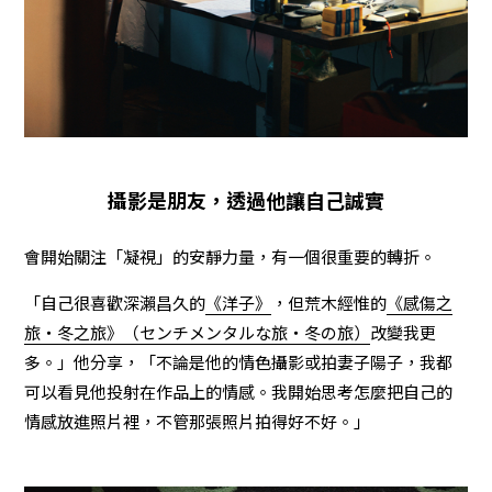
攝影是朋友，透過他讓自己誠實
會開始關注「凝視」的安靜力量，有一個很重要的轉折。
「自己很喜歡深瀨昌久的
《洋子》
，但荒木經惟的
《感傷之
旅・冬之旅》（センチメンタルな旅・冬の旅）
改變我更
多。」他分享，「不論是他的情色攝影或拍妻子陽子，我都
可以看見他投射在作品上的情感。我開始思考怎麼把自己的
情感放進照片裡，不管那張照片拍得好不好。」