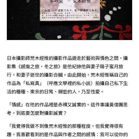
日本攝影師荒木經惟的攝影作品遊走於藝術與情色之間，攝
影集《感傷之旅・冬之旅》是他紀錄他與妻子陽子蜜月旅
行，和妻子逝世的攝影合輯。由此開始，荒木經惟稱自己的
作品為「私寫真」（呼應文學裡的私小説）拍攝自己私下生
活的種種、東京的日常、親密的人，乃至性愛。
「情感」在他的作品裡是赤裸又誠實的。這件事讓黃俊團思
考，到底要怎麼對攝影誠實？
「我覺得我做不到像荒木經惟的那種程度，但我覺得很有
趣，我喜歡看到的是作品與作者之間的感情：我可以從你的