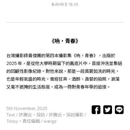
$
21.70
$
18.45
《吶，青春》
台灣攝影師黃俊團的第四本攝影集《吶，青春》，出版於
2025 年，是從他大學時期留下的舊底片中，首度沖洗並集結
的回顧性影像紀錄。對他來說，那是一段貧窮如洗的時光，
也是年輕氣盛的時光，曾經狂奔、酒醉、貪婪的拍照，浪蕩
又毫不遮掩的生活態度，成為一冊對青春年華的追憶。
5th November, 2025
Text / 許騰云，採訪 / 許騰云，採訪攝影 /
Facebook
Twitter
Line
Trissy，責任編輯 / wangz