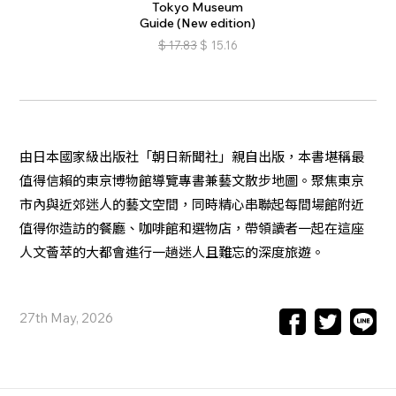
Tokyo Museum
Guide (New edition)
$
17.83
$
15.16
由日本國家級出版社「朝日新聞社」親自出版，本書堪稱最
值得信賴的東京博物館導覽專書兼藝文散步地圖。聚焦東京
市內與近郊迷人的藝文空間，同時精心串聯起每間場館附近
值得你造訪的餐廳、咖啡館和選物店，帶領讀者一起在這座
人文薈萃的大都會進行一趟迷人且難忘的深度旅遊。
27th May, 2026
Facebook
Twitter
Line