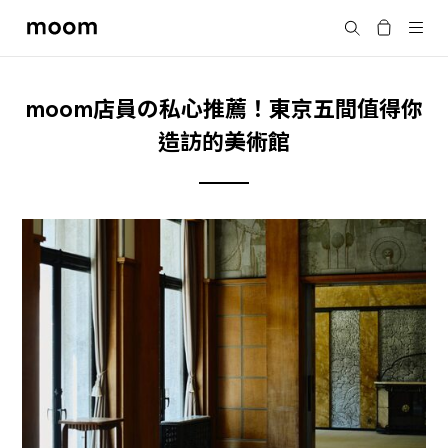
moom
Search
bookshop
moom店員の私心推薦！東京五間值得你
造訪的美術館