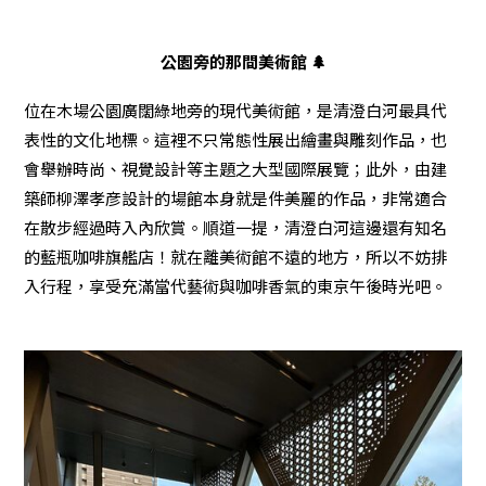
公園旁的那間美術館 🌲
位在木場公園廣闊綠地旁的現代美術館，是清澄白河最具代
表性的文化地標。這裡不只常態性展出繪畫與雕刻作品，也
會舉辦時尚、視覺設計等主題之大型國際展覽；此外，由建
築師柳澤孝彦設計的場館本身就是件美麗的作品，非常適合
在散步經過時入內欣賞。順道一提，清澄白河這邊還有知名
的藍瓶咖啡旗艦店！就在離美術館不遠的地方，所以不妨排
入行程，享受充滿當代藝術與咖啡香氣的東京午後時光吧。