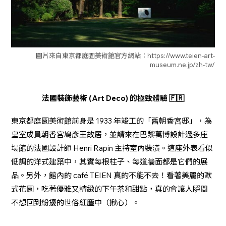
圖片來自東京都庭園美術館官方網站：https://www.teien-art-
museum.ne.jp/zh-tw/
法國裝飾藝術 (Art Deco) 的極致體驗 🇫🇷
東京都庭園美術館前身是 1933 年竣工的「舊朝香宮邸」，為
皇室成員朝香宮鳩彥王故居，並請來在巴黎萬博設計過多座
場館的法國設計師 Henri Rapin 主持室內裝潢。這座外表看似
低調的洋式建築中，其實每根柱子、每道牆面都是它們的展
品。另外，館內的 café TEIEN 真的不能不去！看著美麗的歐
式花園，吃著優雅又精緻的下午茶和甜點，真的會讓人瞬間
不想回到紛擾的世俗紅塵中（揪心）。