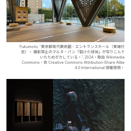
Fukumoto, "東京都現代美術館、エントランスホール（東端付
近）。 撮影禁止のマルタ・パン『裂けた球体』が写りこんで
いたためボカしている。", 2024，取自 Wikimedia
Commons，依 Creative Commons Attribution-Share Alike
4.0 International 授權使用。