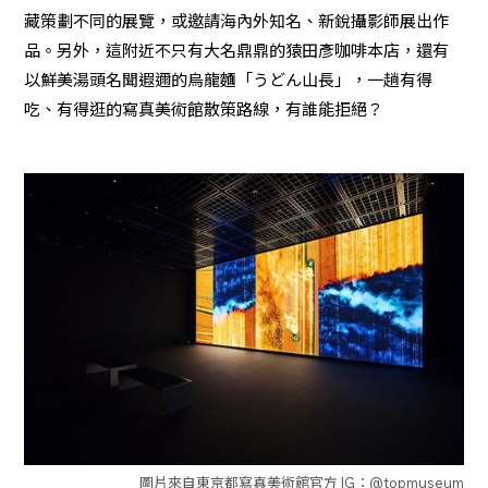
藏策劃不同的展覽，或邀請海內外知名、新銳攝影師展出作
品。另外，這附近不只有大名鼎鼎的猿田彥咖啡本店，還有
以鮮美湯頭名聞遐邇的烏龍麵「うどん山長」，一趟有得
吃、有得逛的寫真美術館散策路線，有誰能拒絕？
圖片來自東京都寫真美術館官方 IG：@topmuseum