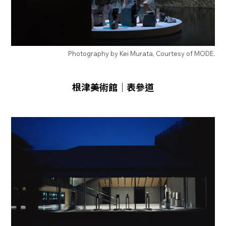
Photography by Kei Murata, Courtesy of MODE.
根津美術館｜表參道