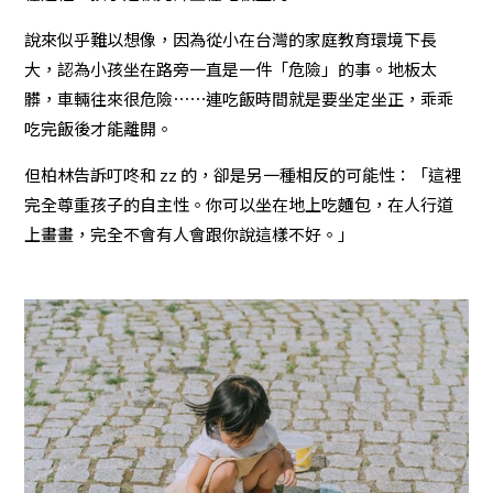
說來似乎難以想像，因為從小在台灣的家庭教育環境下長
大，認為小孩坐在路旁一直是一件「危險」的事。地板太
髒，車輛往來很危險⋯⋯連吃飯時間就是要坐定坐正，乖乖
吃完飯後才能離開。
但柏林告訴叮咚和 zz 的，卻是另一種相反的可能性：「這裡
完全尊重孩子的自主性。你可以坐在地上吃麵包，在人行道
上畫畫，完全不會有人會跟你說這樣不好。」