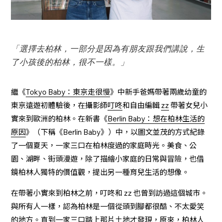
「選擇去柏林，一部分是因為有朋友跟我們講說，生
了小孩後的柏林，很不一樣。」
繼《
Tokyo Baby：東京走很慢
》中新手爸媽帶著兩歲幼童的
東京遠遊初體驗後，在攝影師
叮咚
和自由編輯
zz
帶著女兒小
實來到歐洲的柏林。在新書《
Berlin Baby：想在柏林生活的
原因
》（下稱《Berlin Baby》）中，以圖文並茂的方式紀錄
了一個夏天，一家三口在柏林度過的家庭時光。美食、公
園、湖畔、街頭漫遊，除了描繪小家庭的日常與冒險，也借
鏡柏林人獨特的價值觀，提出另一種育兒生活的想像。
在帶著小實來到柏林之前，叮咚和 zz 也曾到訪過這個城市。
與所有人一樣，認為柏林是一個從頭到腳都很酷、不太愛笑
的地方。直到一家三口踏上那片土地才發現，原來，柏林人