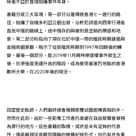
絲毫不亞於直接拍攝事件本身。
書籍分成三大區塊，第一部分沿著傳統香港七一遊行的路
徑，拍攝了自維多利亞公園出發，沿軒尼詩道向西穿行港島
直抵中環的路線上，途中殘存的與被刻意塗銷的標語和地
景。第二部分則指向了現在位於中環一帶的殖民時期建築與
金融商圈景觀，暗示了從英殖民時期到1997年回歸後的轉
變。最後一個部分，是2019年11月周梓樂墜樓事件發生之
後，抗爭強度急遽升高的階段，成為衝突最激烈地點的香港
數所大學，在2020年後的現況。
回望歷史軌跡，人們最終總會撥開那雙試圖遮掩真相的手，
然而在此刻，由於一些影像工作者仍身處在自由發聲會被視
為罪行的地方，這些書籍的取樣，或許並未有足夠的代表
性，僅能展現從直觀到隱晦的幾種紀錄形式，但仍有許多重