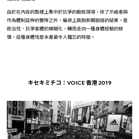
由於在內容的取樣上集中於抗爭的動態現場，除了示威者與
作為體制延伸的警隊之外，編排上跳脫新聞脈絡的結果，是
政治性、抗爭客體的模糊化，轉而走向一種身體經驗的移
情，這種身體性是本書最令人難忘的特徵。
キセキミチコ：VOICE 香港 2019