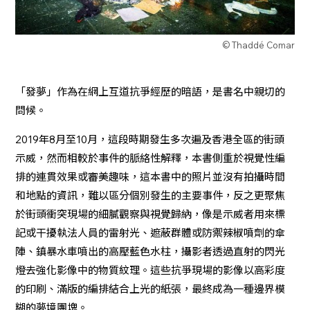
© Thaddé Comar
「發夢」作為在網上互道抗爭經歷的暗語，是書名中親切的
問候。
2019年8月至10月，這段時期發生多次遍及香港全區的街頭
示威，然而相較於事件的脈絡性解釋，本書側重於視覺性編
排的連貫效果或審美趣味，這本書中的照片並沒有拍攝時間
和地點的資訊，難以區分個別發生的主要事件，反之更聚焦
於街頭衝突現場的細膩觀察與視覺歸納，像是示威者用來標
記或干擾執法人員的雷射光、遮蔽群體或防禦辣椒噴劑的傘
陣、鎮暴水車噴出的高壓藍色水柱，攝影者透過直射的閃光
燈去強化影像中的物質紋理。這些抗爭現場的影像以高彩度
的印刷、滿版的編排結合上光的紙張，最終成為一種邊界模
糊的夢境團塊。