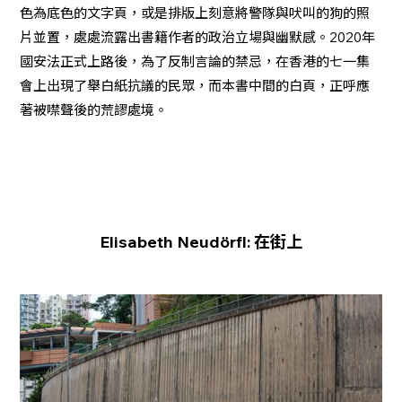
色為底色的文字頁，或是排版上刻意將警隊與吠叫的狗的照
片並置，處處流露出書籍作者的政治立場與幽默感。2020年
國安法正式上路後，為了反制言論的禁忌，在香港的七一集
會上出現了舉白紙抗議的民眾，而本書中間的白頁，正呼應
著被噤聲後的荒謬處境。
Elisabeth Neudörfl: 在街上