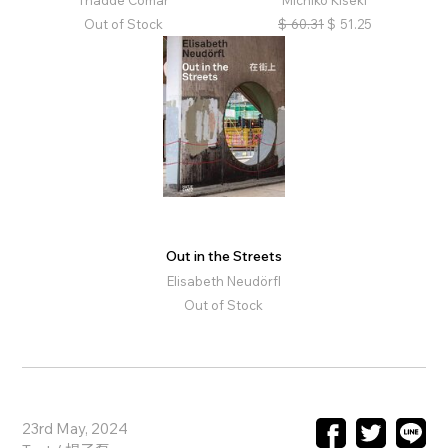
Out of Stock
$
60.31
$
51.25
Out in the Streets
Elisabeth Neudörfl
Out of Stock
23rd May, 2024