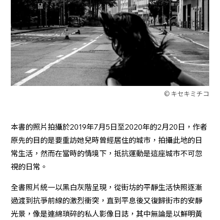
© キセキミチコ
本書的照片拍攝於2019年7月5日至2020年的2月20日，作者
原先的目的是要重訪她兒時曾經居住的城市，拍攝此地的日
常生活，然而在當時的情境下，抵抗運動是這座城市不可忽
視的日常。
全書照片統一以黑白灰階呈現，從街坊的平靜生活快照逐漸
過渡到抗爭前線的激烈衝突，直到平息後又復歸街市的安靜
光景，像是連綿瑣碎的私人影像日誌，其中無論是以鮮明黃