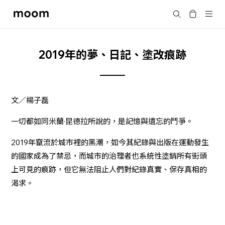
moom
Search
bookshop
2019年的夢、日記、塗改痕跡
文／楊子磊
一切都如同米蘭·昆德拉所說的，是記憶與遺忘的鬥爭。
2019年竄流於城市裡的黑潮，如今其紀錄與出版在運動發生
的國家成為了禁忌，而城市的治理者也系統性塗銷所有街頭
上可見的痕跡，但它無法阻止人們對紀錄真實、保存真相的
渴求。