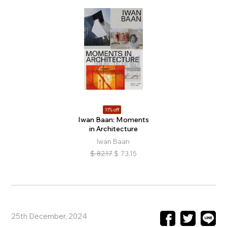
11% off
Iwan Baan: Moments
in Architecture
Iwan Baan
$
82.17
$
73.15
25th December, 2024