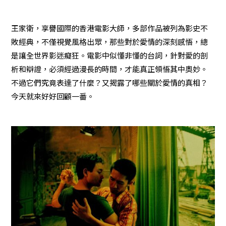
王家衛，享譽國際的香港電影大師，多部作品被列為影史不
敗經典，不僅視覺風格出眾，那些對於愛情的深刻感悟，總
是讓全世界影迷癡狂。電影中似懂非懂的台詞，針對愛的剖
析和辯證，必須經過漫長的時間，才能真正領悟其中奧妙。
不過它們究竟表達了什麼？又揭露了哪些關於愛情的真相？
今天就來好好回顧一番。