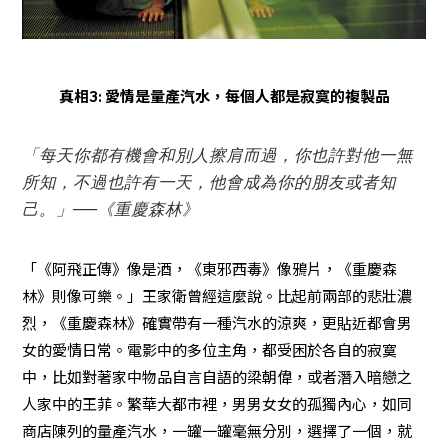
真相3: 愛情是量產汽水，每個人都是寂寞的複製品
「每天你都有機會和別人擦肩而過，你也許對他一無
所知，不過也許有一天，他會成為你的朋友或者知
己。」──《重慶森林》
「《阿飛正傳》像是酒，《東邪西毒》像鴉片，《重慶森
林》則像可樂。」王家衛曾經這麼說。比起前兩部的悲壯濃
烈，《重慶森林》確實帶有一種汽水的涼爽，更貼近都會男
女的愛情日常。電影中的多位主角，都受困於各自的寂寞
中，比如對著家中物品自言自語的梁朝偉，或者潛入暗戀之
人家中的王菲。繁華大都市裡，男男女女的孤獨內心，如同
商店陳列的量產汽水，一罐一罐毫無分別，選擇了一個，就