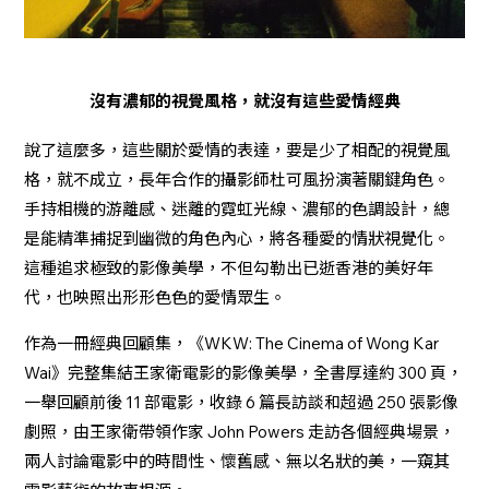
沒有濃郁的視覺風格，就沒有這些愛情經典
說了這麼多，這些關於愛情的表達，要是少了相配的視覺風
格，就不成立，長年合作的攝影師杜可風扮演著關鍵角色。
手持相機的游離感、迷離的霓虹光線、濃郁的色調設計，總
是能精準捕捉到幽微的角色內心，將各種愛的情狀視覺化。
這種追求極致的影像美學，不但勾勒出已逝香港的美好年
代，也映照出形形色色的愛情眾生。
作為一冊經典回顧集，《WKW: The Cinema of Wong Kar
Wai》完整集結王家衛電影的影像美學，全書厚達約 300 頁，
一舉回顧前後 11 部電影，收錄 6 篇長訪談和超過 250 張影像
劇照，由王家衛帶領作家 John Powers 走訪各個經典場景，
兩人討論電影中的時間性、懷舊感、無以名狀的美，一窺其