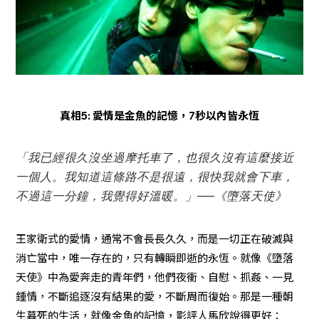
真相5: 愛情是金魚的記憶，7秒以內皆永恆
「我已經很久沒坐過摩托車了，也很久沒有這麼接近
一個人。我知道這條路不是很遠，很快我就會下車，
不過這一分鐘，我覺得好溫暖。」──《墮落天使》
王家衛式的愛情，通常不會長長久久，而是一切正在破滅與
消亡當中，唯一存在的，只有轉瞬即逝的永恆。就像《墮落
天使》中為愛奔走的青年們，他們夜衝、自慰、抓姦、一見
鍾情，不斷追逐沒有結果的愛，不斷周而復始。那是一種朝
生暮死的生活，就像金魚的記憶，影評人馬欣說得更好：