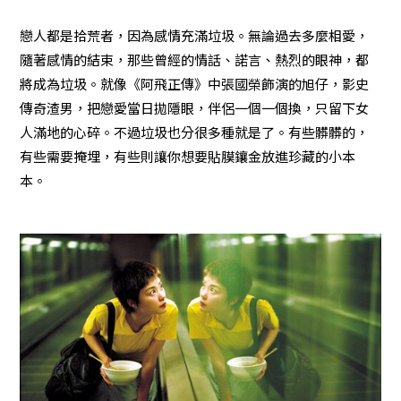
戀人都是拾荒者，因為感情充滿垃圾。無論過去多麼相愛，
隨著感情的結束，那些曾經的情話、諾言、熱烈的眼神，都
將成為垃圾。就像《阿飛正傳》中張國榮飾演的旭仔，影史
傳奇渣男，把戀愛當日拋隱眼，伴侶一個一個換，只留下女
人滿地的心碎。不過垃圾也分很多種就是了。有些髒髒的，
有些需要掩埋，有些則讓你想要貼膜鑲金放進珍藏的小本
本。