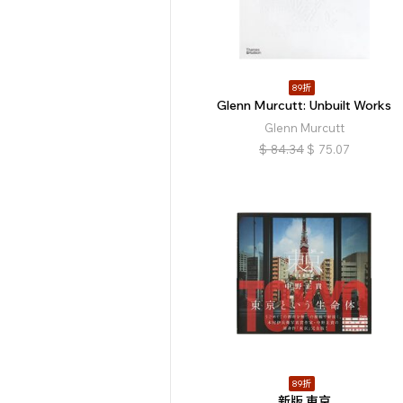
89折
Glenn Murcutt: Unbuilt Works
Glenn Murcutt
$
84.34
$
75.07
89折
新版 東京