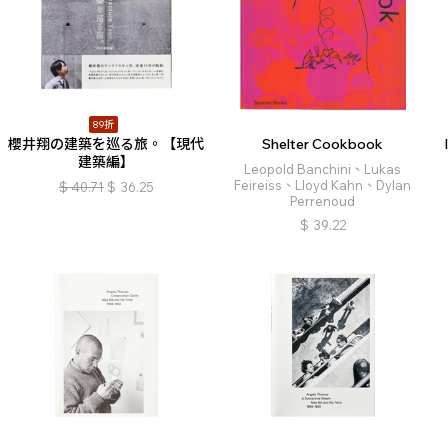
89折
櫻井翔の建築を巡る旅。【現代
Shelter Cookbook
建築編】
Leopold Banchini、Lukas
Feireiss、Lloyd Kahn、Dylan
$
40.71
$
36.25
Perrenoud
$
39.22