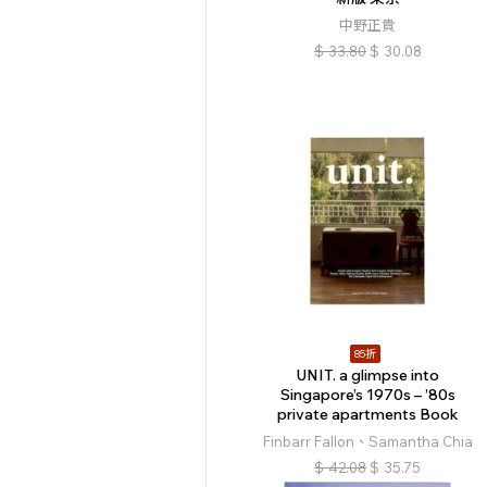
中野正貴
$
33.80
$
30.08
85折
UNIT. a glimpse into
Singapore’s 1970s – ’80s
private apartments Book
Finbarr Fallon、Samantha Chia
$
42.08
$
35.75