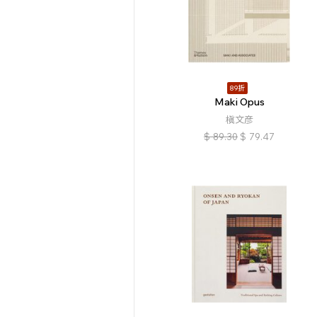
89折
Maki Opus
槇文彦
$
89.30
$
79.47