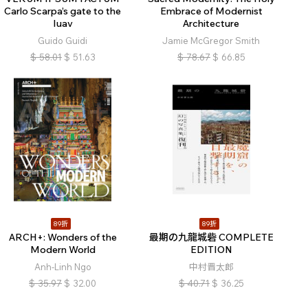
Carlo Scarpa’s gate to the
Embrace of Modernist
Iuav
Architecture
Guido Guidi
Jamie McGregor Smith
$
58.01
$
51.63
$
78.67
$
66.85
89折
89折
ARCH+: Wonders of the
最期の九龍城砦 COMPLETE
Modern World
EDITION
Anh-Linh Ngo
中村晋太郎
$
35.97
$
32.00
$
40.71
$
36.25