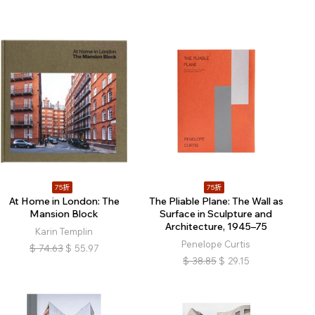
75折
75折
At Home in London: The
The Pliable Plane: The Wall as
Mansion Block
Surface in Sculpture and
Architecture, 1945–75
Karin Templin
Penelope Curtis
$
74.63
$
55.97
$
38.85
$
29.15