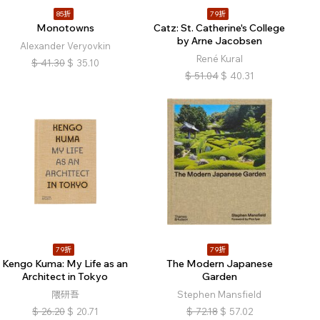
85折
79折
Monotowns
Catz: St. Catherine's College
by Arne Jacobsen
Alexander Veryovkin
René Kural
$
41.30
$
35.10
$
51.04
$
40.31
79折
79折
Kengo Kuma: My Life as an
The Modern Japanese
Architect in Tokyo
Garden
隈研吾
Stephen Mansfield
$
26.20
$
20.71
$
72.18
$
57.02