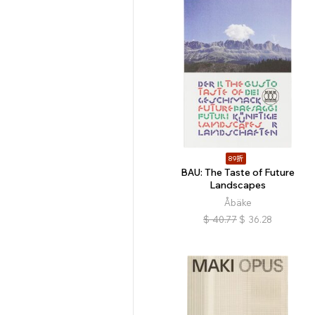
89折
BAU: The Taste of Future
Landscapes
Åbäke
$
40.77
$
36.28