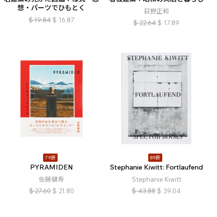
想・パーツでひもとく
萩野正和
$
19.84
$
16.87
$
22.64
$
17.89
79折
89折
PYRAMIDEN
Stephanie Kiwitt: Fortlaufend
佐藤健寿
Stephanie Kiwitt
$
27.60
$
21.80
$
43.88
$
39.04