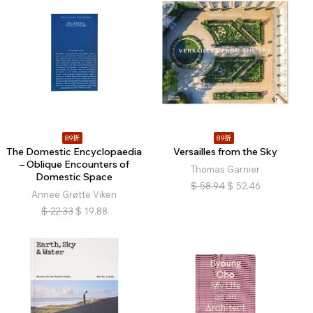
89折
89折
The Domestic Encyclopaedia
Versailles from the Sky
– Oblique Encounters of
Thomas Garnier
Domestic Space
$
58.94
$
52.46
Annee Grøtte Viken
$
22.33
$
19.88