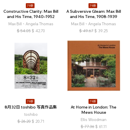
79折
79折
Constructive Clarity: Max Bill
A Subversive Gleam: Max Bill
and His Time, 1940–1952
and His Time, 1908-1939
Max Bill、Angela Thomas
Max Bill、Angela Thomas
$
54.05
$
42.70
$
49.67
$
39.25
79折
79折
8月32日 toshibo 写真作品集
At Home in London: The
Mews House
toshibo
Ellis Woodman
$
26.20
$
20.71
$
77.36
$
61.11