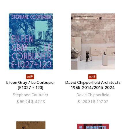
85折
89折
Eileen Gray / Le Corbusier
David Chipperfield Architects
[E1027 + 123]
1985-2014/2015-2024
Stéphane Couturier
David Chipperfield
$
55.94
$
47.53
$
120.31
$
107.07