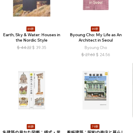
89折
89折
Earth, Sky & Water: Houses in
Byoung Cho: My Life as An
the Nordic Style
Architect in Seoul
$
44.22
$
39.35
Byoung Cho
$
27.60
$
24.56
85折
79折
名建築の見かた図鑑：様式・思
看板建築：昭和の商店と暮らし