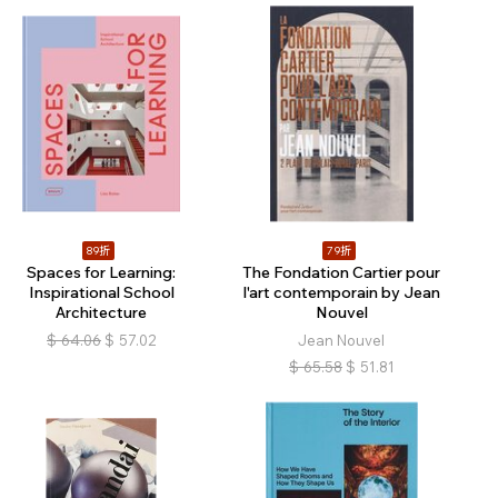
89折
79折
Spaces for Learning:
The Fondation Cartier pour
Inspirational School
l'art contemporain by Jean
Architecture
Nouvel
$
64.06
$
57.02
Jean Nouvel
$
65.58
$
51.81