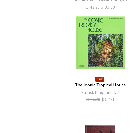
$
42.20
$
33.33
79折
The Iconic Tropical House
Patrick Bingham-Hall
$
66.73
$
52.71