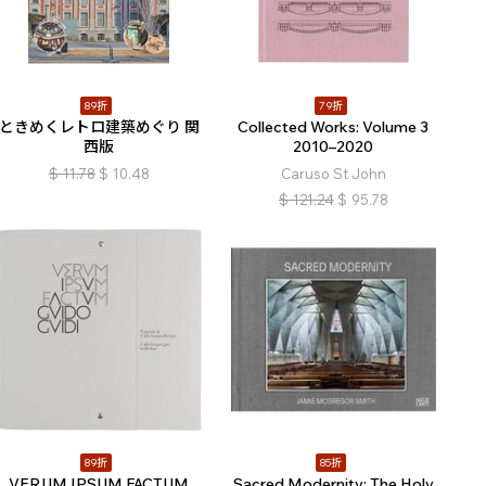
89折
79折
ときめくレトロ建築めぐり 関
Collected Works: Volume 3
西版
2010–2020
$
11.78
$
10.48
Caruso St John
$
121.24
$
95.78
89折
85折
VERUM IPSUM FACTUM
Sacred Modernity: The Holy