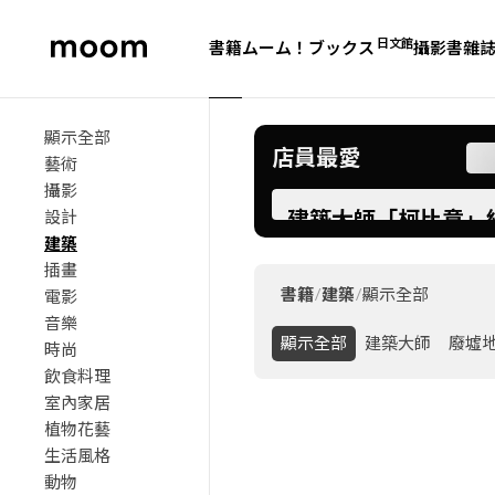
日文館
書籍
ムーム！ブックス
攝影書
雜
moom
bookshop
顯示全部
店員最愛
藝術
攝影
建築大師「柯比意」
設計
建築
Corbusier: Le Gr
插畫
後首度再版
書籍
/
建築
/
顯示全部
電影
音樂
顯示全部
建築大師
廢墟
時尚
飲食料理
室內家居
植物花藝
生活風格
動物