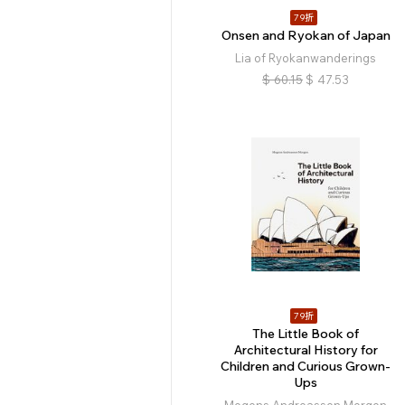
79折
Onsen and Ryokan of Japan
Lia of Ryokanwanderings
$
60.15
$
47.53
79折
The Little Book of
Architectural History for
Children and Curious Grown-
Ups
Mogens Andreassen Morgen