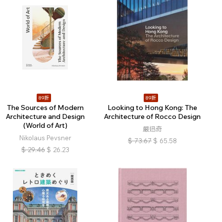
89折
89折
The Sources of Modern
Looking to Hong Kong: The
Architecture and Design
Architecture of Rocco Design
(World of Art)
嚴迅奇
Nikolaus Pevsner
$
73.67
$
65.58
$
29.46
$
26.23