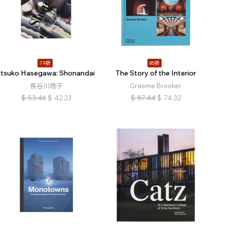
79折
85折
Itsuko Hasegawa: Shonandai
The Story of the Interior
長谷川逸子
Graeme Brooker
$
53.46
$
42.23
$
87.44
$
74.32