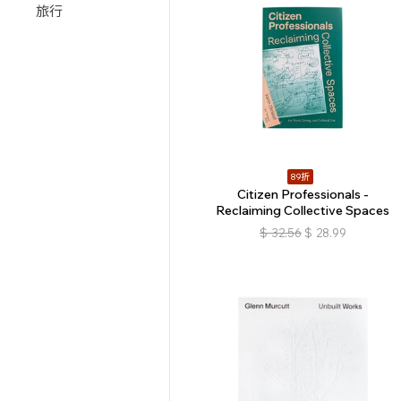
旅行
89折
Citizen Professionals -
Reclaiming Collective Spaces
$
32.56
$
28.99