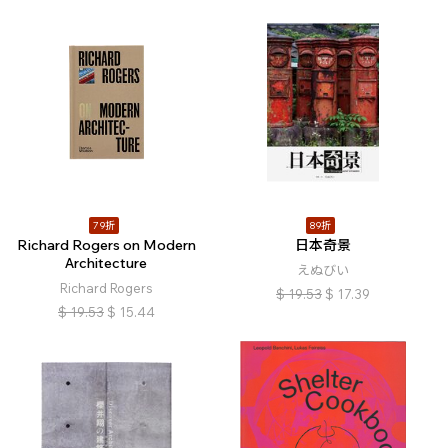
79折
89折
Richard Rogers on Modern
日本奇景
Architecture
えぬびい
Richard Rogers
$
19.53
$
17.39
$
19.53
$
15.44