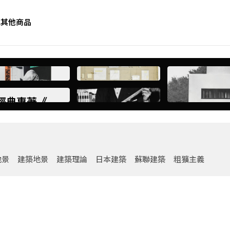
誌
其他商品
經典專著《Le
and》，近 20 年
地景
建築地景
建築理論
日本建築
蘇聯建築
粗獷主義