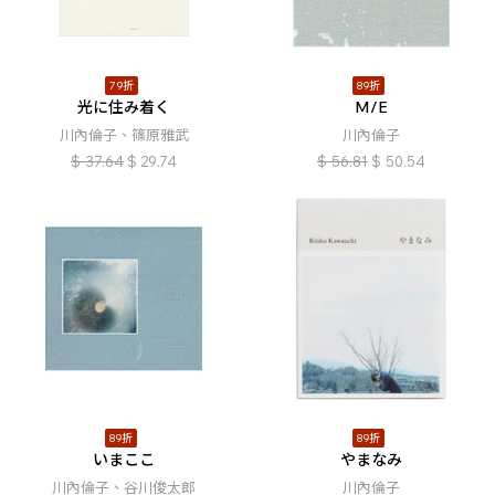
79折
89折
光に住み着く
M/E
川內倫子、篠原雅武
川內倫子
$
37.64
$
29.74
$
56.81
$
50.54
89折
89折
いまここ
やまなみ
川內倫子、谷川俊太郎
川內倫子