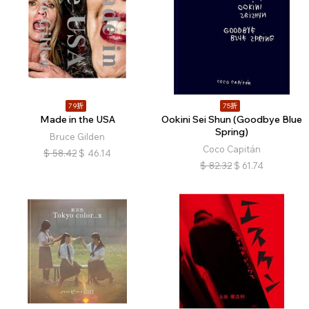
79折
75折
Made in the USA
Ookini Sei Shun (Goodbye Blue
Spring)
Bruce Gilden
Coco Capitán
$
58.42
$
46.14
$
82.32
$
61.74