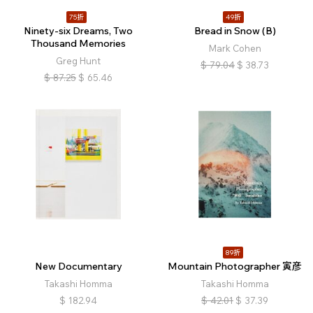
75折
49折
Ninety-six Dreams, Two
Bread in Snow (B)
Thousand Memories
Mark Cohen
Greg Hunt
$
79.04
$
38.73
$
87.25
$
65.46
89折
New Documentary
Mountain Photographer 寅彦
Takashi Homma
Takashi Homma
$
182.94
$
42.01
$
37.39