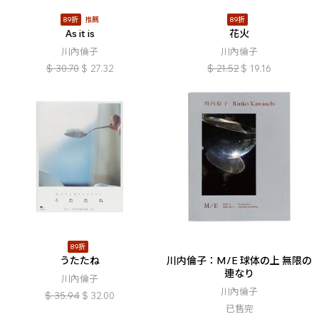
89折
推薦
89折
As it is
花火
川內倫子
川內倫子
$
30.70
$
27.32
$
21.52
$
19.16
89折
うたたね
川内倫子：M/E 球体の上 無限の
連なり
川內倫子
川內倫子
$
35.94
$
32.00
已售完