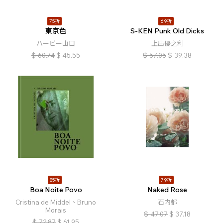
75折
69折
東京色
S-KEN Punk Old Dicks
ハービー山口
上出優之利
$
60.74
$
45.55
$
57.05
$
39.38
85折
79折
Boa Noite Povo
Naked Rose
Cristina de Middel、Bruno
石内都
Morais
$
47.07
$
37.18
$
72.87
$
61.95