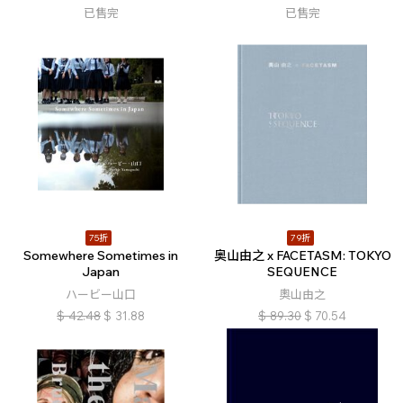
已售完
已售完
75折
79折
Somewhere Sometimes in
奥山由之 x FACETASM: TOKYO
Japan
SEQUENCE
ハービー山口
奧山由之
$
42.48
$
31.88
$
89.30
$
70.54