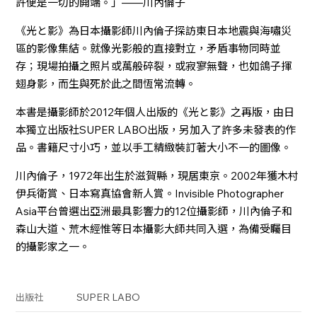
許便是一切的開端。」——川內倫子
《光と影》為日本攝影師川內倫子探訪東日本地震與海嘯災
區的影像集結。就像光影般的直接對立，矛盾事物同時並
存；現場拍攝之照片或萬般碎裂，或寂寥無聲，也如鴿子揮
翅身影，而生與死於此之間恆常流轉。
本書是攝影師於2012年個人出版的《光と影》之再版，由日
本獨立出版社SUPER LABO出版，另加入了許多未發表的作
品。書籍尺寸小巧，並以手工精緻裝訂著大小不一的圖像。
川內倫子，1972年出生於滋賀縣，現居東京。2002年獲木村
伊兵衛賞、日本寫真協會新人賞。Invisible Photographer
Asia平台曾選出亞洲最具影響力的12位攝影師，川內倫子和
森山大道、荒木經惟等日本攝影大師共同入選，為備受矚目
的攝影家之一。
SUPER LABO
出版社