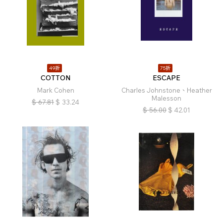
49折
75折
COTTON
ESCAPE
Mark Cohen
Charles Johnstone、Heather
Malesson
$
67.81
$
33.24
$
56.00
$
42.01