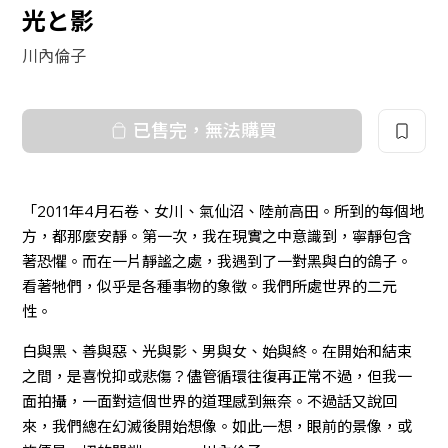
光と影
川內倫子
已售完，無法購買
「2011年4月石卷、女川、氣仙沼、陸前高田。所到的每個地
方，都那麼安靜。第一次，我在現實之中意識到，寧靜包含
著恐懼。而在一片靜謐之處，我遇到了一對黑與白的鴿子。
看著牠們，似乎是各種事物的象徵。我們所處世界的二元
性。
白與黑、善與惡、光與影、男與女、始與終。在開始和結束
之間，是喜悅抑或悲傷？儘管循環往復再正常不過，但我一
面拍攝，一面對這個世界的道理感到無奈。不過話又說回
來，我們總在幻滅後開始想像。如此一想，眼前的景像，或