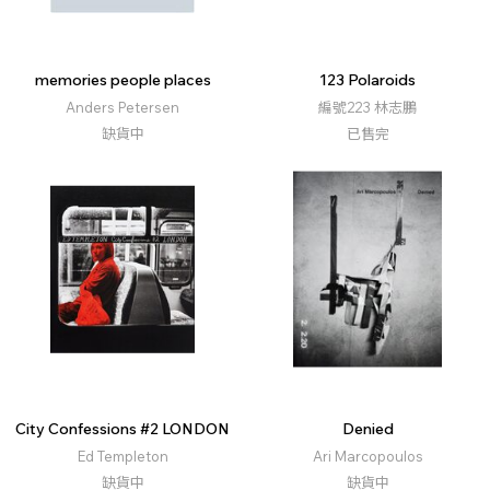
memories people places
123 Polaroids
Anders Petersen
編號223 林志鵬
缺貨中
已售完
City Confessions #2 LONDON
Denied
Ed Templeton
Ari Marcopoulos
缺貨中
缺貨中