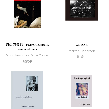
月の図書館 - Petra Collins &
OSLO F.
some others
Morten Andersen
Moni Haworth、Petra Collins
缺貨中
缺貨中