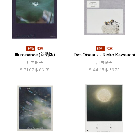
89折
推薦
89折
推薦
Illuminance (新裝版)
Des Oiseaux - Rinko Kawauchi
川內倫子
川內倫子
$
71.07
$
63.25
$
44.65
$
39.75