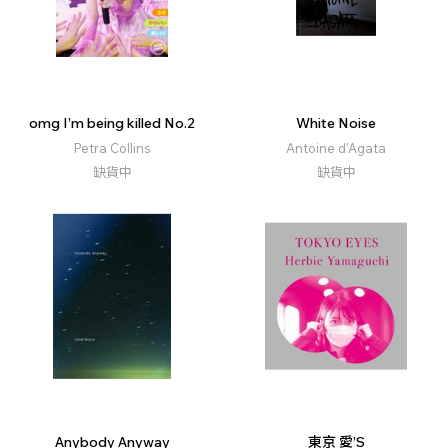
omg I’m being killed No.2
White Noise
Petra Collins
Antoine d’Agata
缺貨中
缺貨中
Anybody Anyway
東京 愛’S