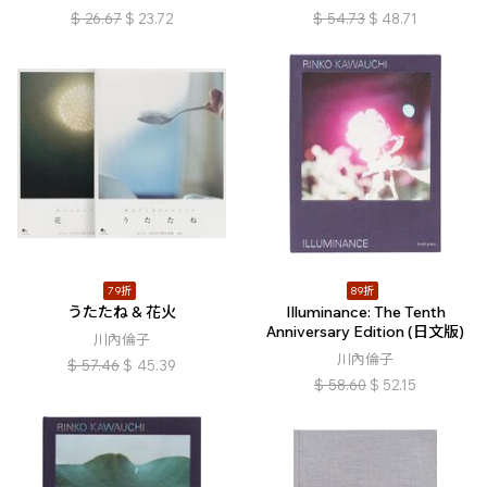
$
26.67
$
23.72
$
54.73
$
48.71
79折
89折
うたたね & 花火
Illuminance: The Tenth
Anniversary Edition (日文版)
川內倫子
川內倫子
$
57.46
$
45.39
$
58.60
$
52.15