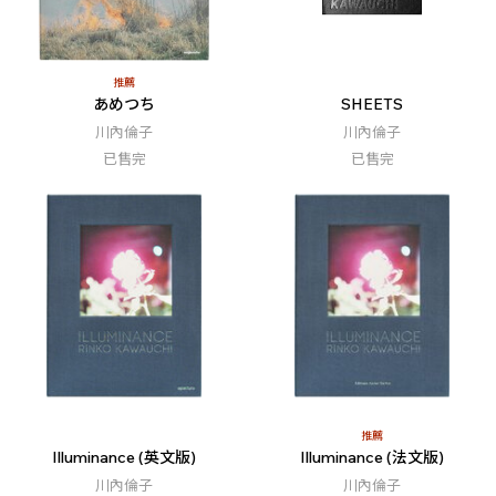
推薦
あめつち
SHEETS
川內倫子
川內倫子
已售完
已售完
推薦
Illuminance (英文版)
Illuminance (法文版)
川內倫子
川內倫子