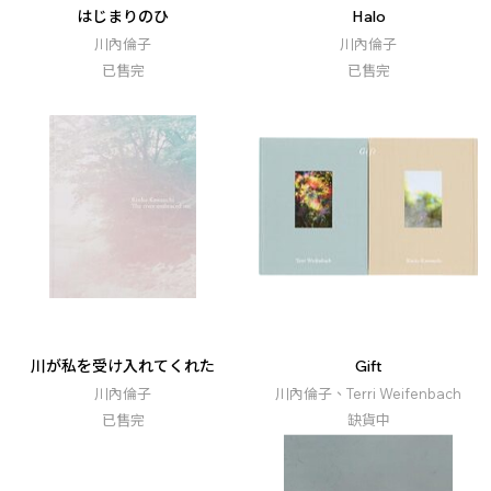
はじまりのひ
Halo
川內倫子
川內倫子
已售完
已售完
川が私を受け入れてくれた
Gift
川內倫子
川內倫子、Terri Weifenbach
已售完
缺貨中