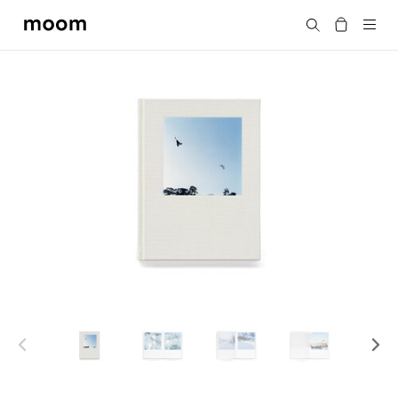
moom
搜尋
bookshop