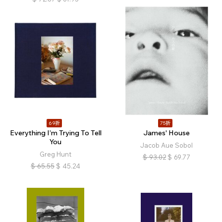
69折
75折
Everything I’m Trying To Tell
James' House
You
Jacob Aue Sobol
Greg Hunt
$
93.02
$
69.77
$
65.55
$
45.24