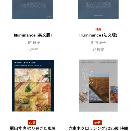
推薦
Illuminance (英文版)
Illuminance (法文版)
川內倫子
川內倫子
已售完
已售完
89折
89折
櫃田伸也 通り過ぎた風景
六本木クロッシング2025展 時間