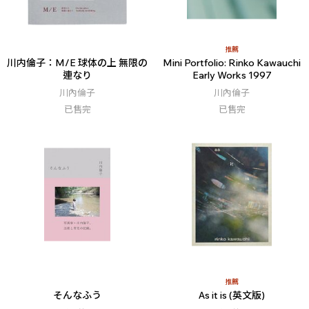
推薦
川内倫子：M/E 球体の上 無限の
Mini Portfolio: Rinko Kawauchi
連なり
Early Works 1997
川內倫子
川內倫子
已售完
已售完
推薦
そんなふう
As it is (英文版)