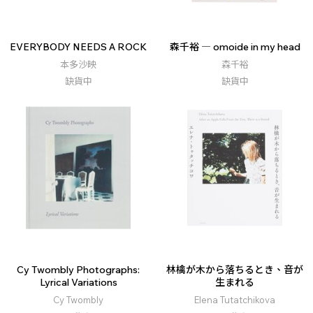
EVERYBODY NEEDS A ROCK
森千裕 ― omoide in my head
本多沙映
森千裕
缺貨中
缺貨中
Cy Twombly Photographs:
林檎が木から落ちるとき、音が
Lyrical Variations
生まれる
Cy Twombly
Elena Tutatchikova