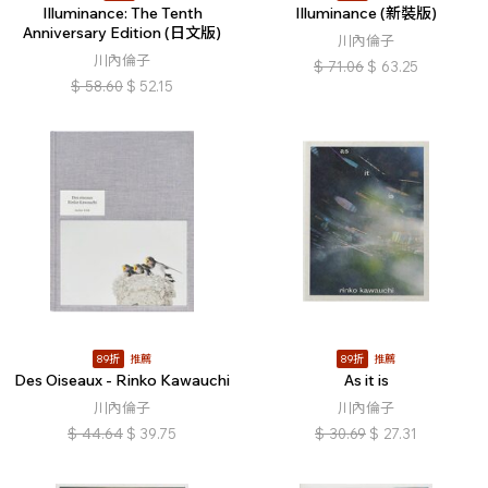
Illuminance: The Tenth
Illuminance (新裝版)
Anniversary Edition (日文版)
川內倫子
川內倫子
$
71.06
$
63.25
$
58.60
$
52.15
89折
推薦
89折
推薦
Des Oiseaux - Rinko Kawauchi
As it is
川內倫子
川內倫子
$
44.64
$
39.75
$
30.69
$
27.31