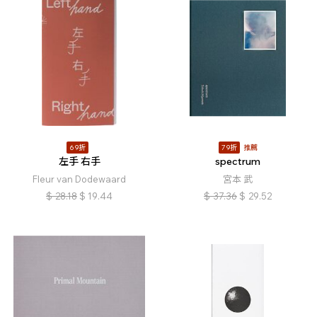
69折
79折
推薦
左手 右手
spectrum
Fleur van Dodewaard
宮本 武
$
28.18
$
19.44
$
37.36
$
29.52