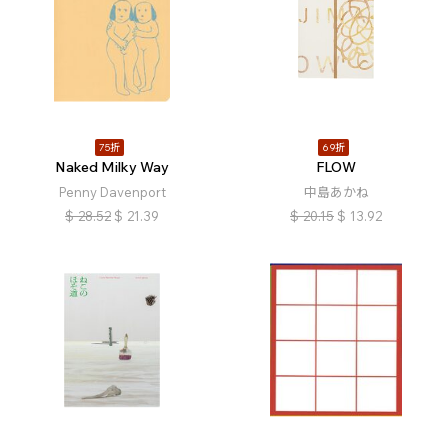
75折
69折
Naked Milky Way
FLOW
Penny Davenport
中島あかね
$
28.52
$
21.39
$
20.15
$
13.92