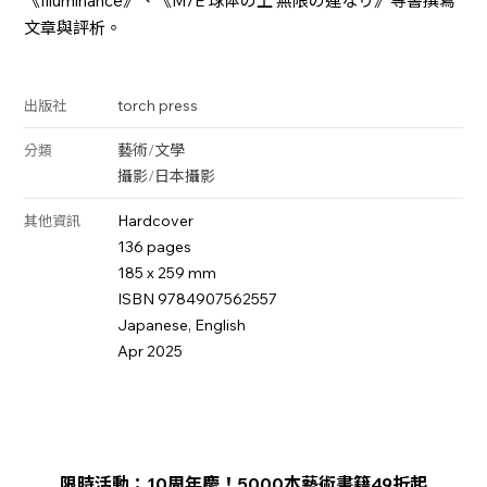
《Illuminance》、《M/E 球体の上 無限の連なり》等書撰寫
文章與評析。
torch press
出版社
藝術
/
文學
分類
攝影
/
日本攝影
Hardcover
其他資訊
136 pages
185 x 259 mm
ISBN 9784907562557
Japanese, English
Apr 2025
限時活動：10周年慶！5000本藝術書籍49折起