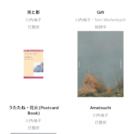
光と影
Gift
川內倫子
川內倫子、Terri Weifenbach
已售完
缺貨中
うたたね・花火 (Postcard
Ametsuchi
Book)
川內倫子
川內倫子
已售完
已售完