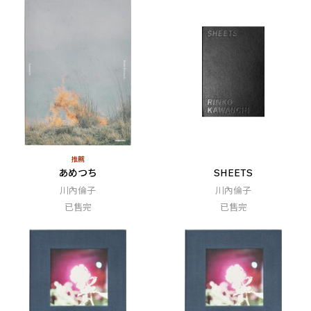
推薦
あめつち
SHEETS
川內倫子
川內倫子
已售完
已售完