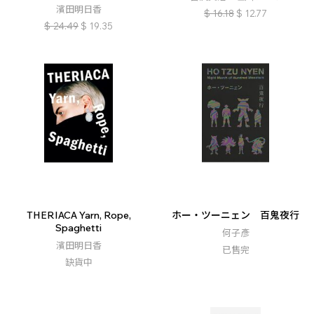
濱田明日香
$
16.18
$
12.77
$
24.49
$
19.35
THERIACA Yarn, Rope,
ホー・ツーニェン 百鬼夜行
Spaghetti
何子彥
濱田明日香
已售完
缺貨中