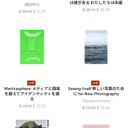
は過ぎ去る わたしたちは永遠
櫃田伸也
$
28.52
$
25.39
$
35.03
$
31.19
89折
89折
Metttasphere: メディアと国境
Seeing Itself 新しい写真のため
を越えてアイデンティティを語
に for New Photography
る
Takashi Homma
$
24.18
$
21.52
$
14.88
$
13.24