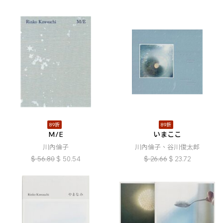
89折
89折
M/E
いまここ
川內倫子
川內倫子、谷川俊太郎
$
56.80
$
50.54
$
26.66
$
23.72