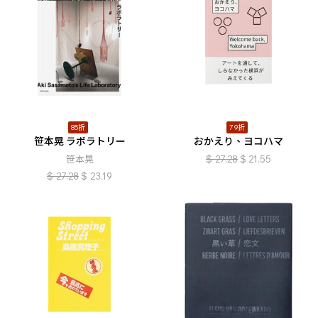
85折
79折
笹本晃 ラボラトリー
おかえり、ヨコハマ
笹本晃
$
27.28
$
21.55
$
27.28
$
23.19