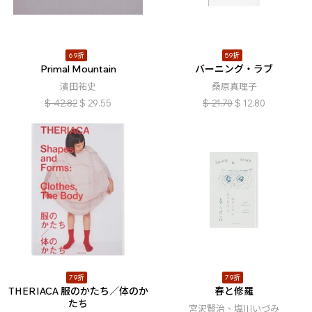
69折
59折
Primal Mountain
バーニング・ラブ
濱田祐史
桑原真理子
$
42.82
$
29.55
$
21.70
$
12.80
79折
79折
THERIACA 服のかたち／体のか
春と修羅
たち
宮沢賢治、塩川いづみ