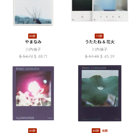
89折
79折
やまなみ
うたたね & 花火
川內倫子
川內倫子
$
54.72
$
48.71
$
57.45
$
45.39
89折
89折
推薦