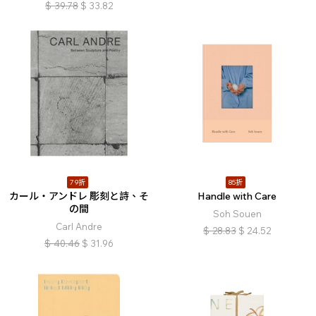
$
39.78
$
33.82
79折
85折
カール・アンドレ 彫刻と詩、そ
Handle with Care
の間
Soh Souen
Carl Andre
$
28.83
$
24.52
$
40.46
$
31.96