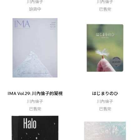
川內倫子
川內倫子
缺貨中
已售完
IMA Vol.29: 川內倫子的凝視
はじまりのひ
川內倫子
川內倫子
已售完
已售完