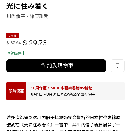
光に住み着く
川內倫子
篠原雅武
、
79折
$
29.73
$
37.64
現貨販售中
加入購物車
10周年慶！5000本藝術書籍49折起
限時優惠
8月1日 – 8月31日 指定商品全面特價中
曾多次為攝影家川內倫子撰寫過專文賞析的日本哲學家篠原
雅武在《光に住み着く》一書中，與川內倫子親自展開了一