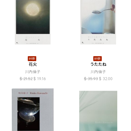
89折
89折
花火
うたたね
川內倫子
川內倫子
$
21.52
$
19.16
$
35.93
$
32.00