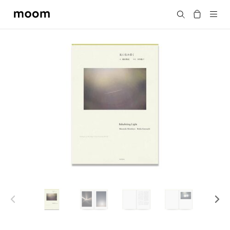
moom
搜尋
bookshop