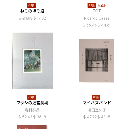
69折
79折
簽名版
ねこのほそ道
TOT
$
24.65
$
17.02
Ricardo Cases
$
56.46
$
44.61
69折
85折
ワタシの迷宮劇場
マイハズバンド
森村泰昌
潮田登久子
$
52.43
$
36.18
$
47.22
$
40.15