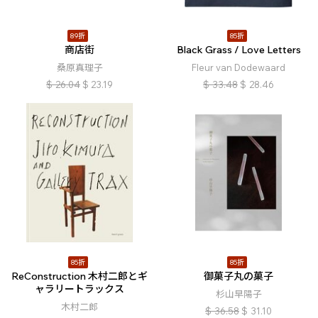
89折
85折
商店街
Black Grass / Love Letters
桑原真理子
Fleur van Dodewaard
$
26.04
$
23.19
$
33.48
$
28.46
85折
85折
ReConstruction 木村二郎とギ
御菓子丸の菓子
ャラリートラックス
杉山早陽子
木村二郎
$
36.58
$
31.10