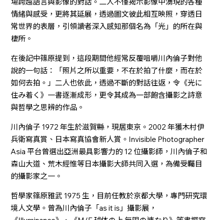
場跨越語言與影像的對話。二人不僅揭示影像中湧現的各種
情緒與感受，更將其延展，透過圖文彼此相互映照，穿透日
常世界的表層，引領讀者深入感知那個名為「光」的所在與
棲所。
在後記中篠原提到，這段期間他經常反覆咀嚼川內倫子對他
說的一句話：「照片之所以重要，不在於拍了什麼，而在於
如何去拍。」二人也依此，透過不斷的對話往返，令《光に
住み着く》一書逐漸成形，更令其成為一部飽含攝影之詩意
與哲學之思辨的作品。
川內倫子 1972 年生於滋賀縣，現居東京。2002 年獲木村伊
兵衛寫真賞、日本寫真協會新人賞。Invisible Photographer
Asia 平台曾選出亞洲最具影響力的 12 位攝影師，川內倫子和
森山大道、荒木經惟等日本攝影大師共同入選，為備受矚目
的攝影家之一。
哲學家篠原雅武 1975 生，目前任教於京都大學，專門研究環
境人文學。曾為川內倫子「as it is」攝影展，