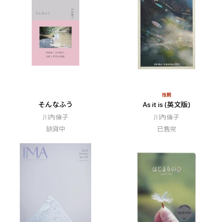
推薦
そんなふう
As it is (英文版)
川內倫子
川內倫子
缺貨中
已售完