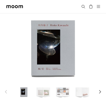
moom
搜尋
bookshop