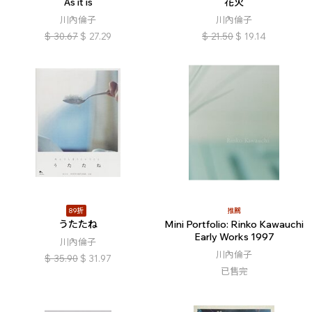
As it is
花火
川內倫子
川內倫子
$
30.67
$
27.29
$
21.50
$
19.14
89折
推薦
うたたね
Mini Portfolio: Rinko Kawauchi
Early Works 1997
川內倫子
川內倫子
$
35.90
$
31.97
已售完