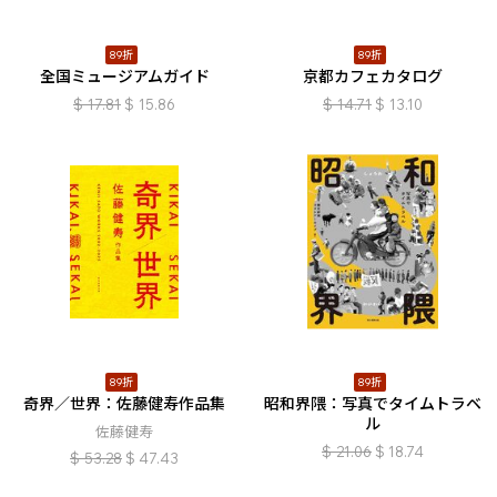
89折
89折
全国ミュージアムガイド
京都カフェカタログ
$
17.81
$
15.86
$
14.71
$
13.10
89折
89折
奇界／世界：佐藤健寿作品集
昭和界隈：写真でタイムトラベ
ル
佐藤健寿
$
21.06
$
18.74
$
53.28
$
47.43