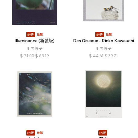
89折
推薦
89折
推薦
Illuminance (新裝版)
Des Oiseaux - Rinko Kawauchi
川內倫子
川內倫子
$
71.00
$
63.19
$
44.61
$
39.71
89折
推薦
89折