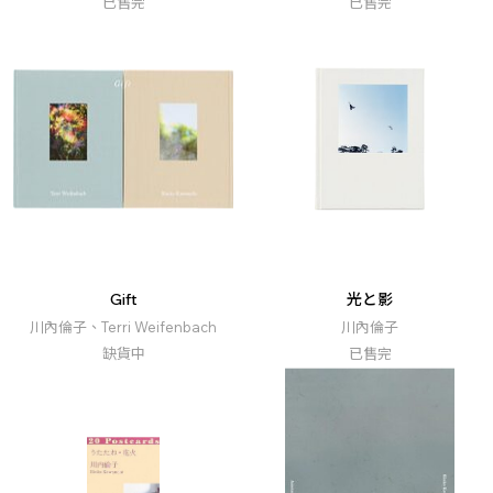
已售完
已售完
Gift
光と影
川內倫子、Terri Weifenbach
川內倫子
缺貨中
已售完