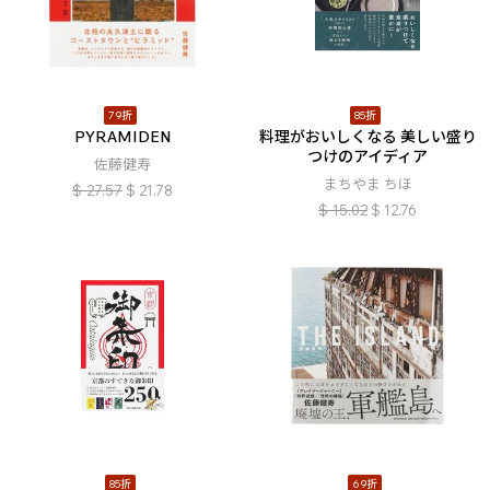
79折
85折
PYRAMIDEN
料理がおいしくなる 美しい盛り
つけのアイディア
佐藤健寿
まちやま ちほ
$
27.57
$
21.78
$
15.02
$
12.76
85折
69折