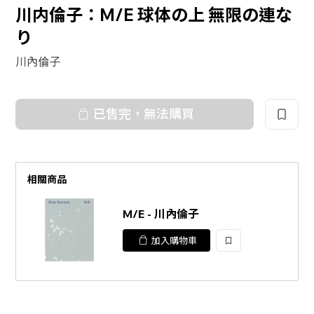
川内倫子：M/E 球体の上 無限の連な
り
川內倫子
已售完，無法購買
相關商品
M/E - 川內倫子
加入購物車
加
入