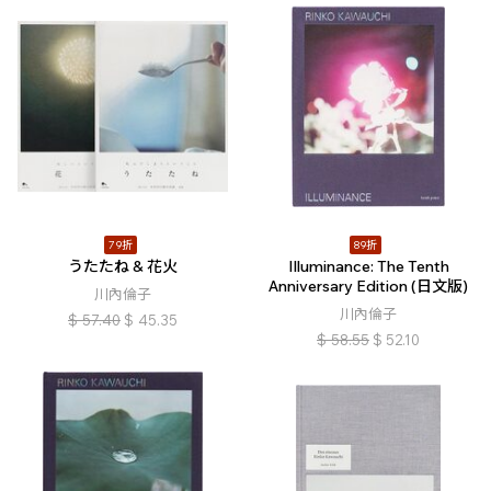
79折
89折
うたたね & 花火
Illuminance: The Tenth
Anniversary Edition (日文版)
川內倫子
川內倫子
$
57.40
$
45.35
$
58.55
$
52.10