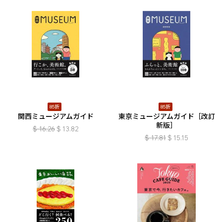
85折
85折
関西ミュージアムガイド
東京ミュージアムガイド［改訂
新版］
$
16.26
$
13.82
$
17.81
$
15.15