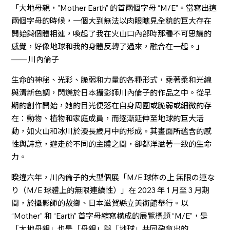
「大地母親，”Mother Earth” 的首兩個字母 “M/E”。當寫出這
兩個字母的時候，一個大到無法以肉眼瞧見全貌的巨大存在
開始與個體相連，喚起了我在火山口內部時那種不可思議的
感覺，好像地球和我的身體反轉了過來，融合在一起。」
—— 川內倫子
生命的神秘、光彩、脆弱和力量的各種形式，乘著柔和光線
與清新色調，閃爍於日本攝影師川內倫子的作品之中。從早
期的創作開始，她的目光便落在自身周圍或脆弱或細微的存
在：動物、植物和家庭成員，而逐漸延伸至地球的巨大活
動，如火山和冰川於漫長歲月中的形成。其畫面所蘊含的感
性與詩意，遊走於不同的主體之間，卻都洋溢著一致的生命
力。
睽違六年，川內倫子的大型個展「M/E 球体の上 無限の連な
り（M/E 球體上的無限連續性）」在 2023 年 1 月至 3 月期
間，於攝影師的故鄉、日本滋賀縣立美術館舉行。以
“Mother” 和 “Earth” 首字母縮寫構成的展覽標題 “M/E”，是
「大地母親」也是「母親」與「地球」共同孕育出的