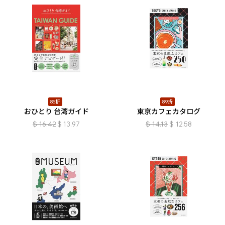
85折
89折
おひとり 台湾ガイド
東京カフェカタログ
$
16.42
$
13.97
$
14.13
$
12.58