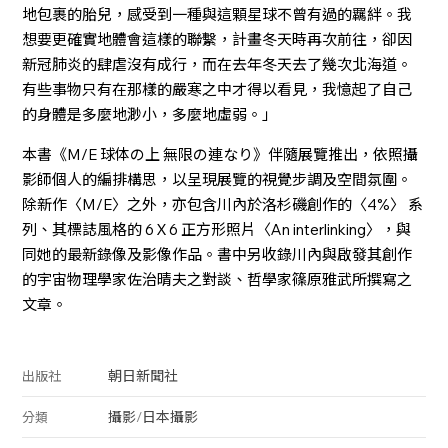
地包裹的胎兒，感受到一種與這顆星球不曾有過的羈絆。我
想要更確實地體會這樣的聯繫，計畫冬天時再次前往，卻因
新冠肺炎的肆虐沒有成行，而在去年冬天去了幾次北海道。
有些事物只有在那樣的嚴寒之中才得以看見，我憶起了自己
的身體是多麼地渺小，多麼地虛弱。」
本書《M/E 球体の上 無限の連なり》伴隨展覽推出，依照攝
影師個人的編排構思，以呈現展覽的視覺步調及空間氛圍。
除新作〈M/E〉之外，亦包含川內於洛杉磯創作的〈4%〉 系
列、其標誌風格的 6Ｘ6 正方形照片〈An interlinking〉，與
同她的最新錄像及影像作品。書中另收錄川內與啟發其創作
的宇宙物理學家佐治晴夫之對談、哲學家篠原雅武所撰寫之
文章。
朝日新聞社
出版社
攝影
/
日本攝影
分類