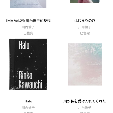
IMA Vol.29: 川內倫子的凝視
はじまりのひ
川內倫子
川內倫子
已售完
已售完
Halo
川が私を受け入れてくれた
川內倫子
川內倫子