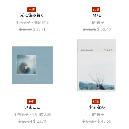
79折
89折
光に住み着く
M/E
川內倫子、篠原雅武
川內倫子
$
37.61
$
29.71
$
56.75
$
50.49
89折
89折
いまここ
やまなみ
川內倫子、谷川俊太郎
川內倫子
$
26.64
$
23.70
$
54.67
$
48.66