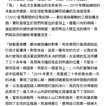
「我」，為此次主要展出的全新系列—— 2019 年開始捕捉的
冰島自然樣貌、因全球疫情蔓延轉而拍攝的北海道雪景、
COVID 疫情期間的日常紀錄——看似毫無關聯的三個拍攝主
題，實則皆發生於我們所居住的星球上。隨著川內的視線，
彼此間的共通性被悄悄喚醒，進而帶出人類生活的運作、我
們與自然的關係等種種深思。
「移動著身體、朝向被拍攝的對象，有些東西只能透過如此
行為才能獲得。對我來說，這是一種有效的方式，以靠近我
為什麼現在還活著這個懸而未決的問題。在這樣的生活持續
了三十多年後，我想再次確認我此刻所處的位置。不是在一
個地區或一個國家，而是在一個星球上。」川內於展覽的論
述中這樣寫下。「2019 年夏天，我重遊二十年前曾去過一次
的冰島，實現了這個心願。親眼目睹著如地球呼吸般的間歇
泉，以及遠遠超越人類時間尺度的冰川，我的存在彷彿被因
此照亮了。進入休火山內部的經驗尤其讓我留下了深刻印
象。當我抬頭看時，光線由火山口照射進來，那形狀讓我聯
想到了女性的生殖器。我凝視著它，覺得自己就像一個被大