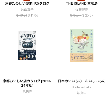
京都たのしい御朱印カタログ
THE ISLAND 軍艦島
片山直子
佐藤健寿
$
13.01
$
11.06
$
36.77
$
25.37
京都おいしい店カタログ [2023-
日本のいいもの おいしいもの
24年版]
Kailene Falls
已售完
缺貨中