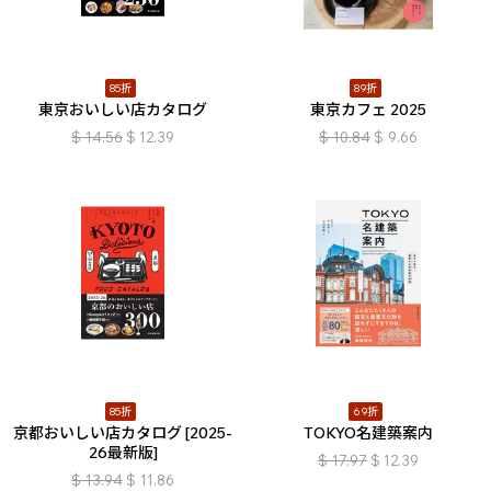
85折
89折
東京おいしい店カタログ
東京カフェ 2025
$
14.56
$
12.39
$
10.84
$
9.66
85折
69折
京都おいしい店カタログ [2025-
TOKYO名建築案内
26最新版]
$
17.97
$
12.39
$
13.94
$
11.86