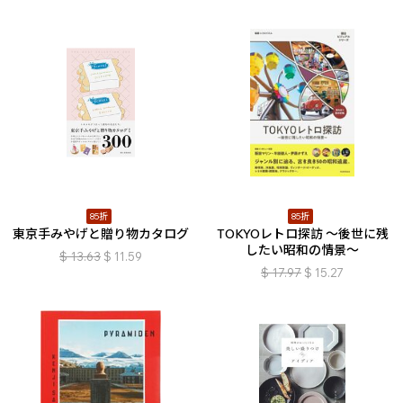
85折
85折
東京手みやげと贈り物カタログ
TOKYOレトロ探訪 ～後世に残
したい昭和の情景～
$
13.63
$
11.59
$
17.97
$
15.27