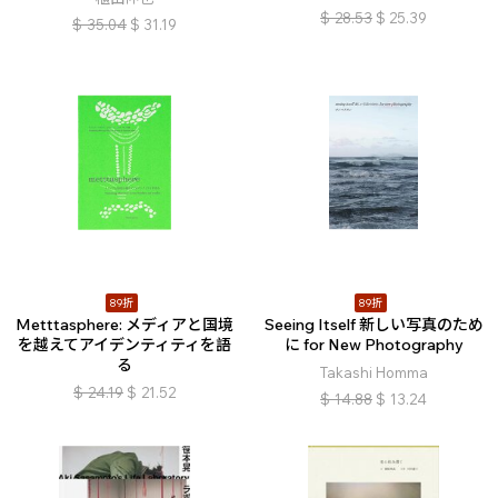
$
28.53
$
25.39
$
35.04
$
31.19
89折
89折
Metttasphere: メディアと国境
Seeing Itself 新しい写真のため
を越えてアイデンティティを語
に for New Photography
る
Takashi Homma
$
24.19
$
21.52
$
14.88
$
13.24