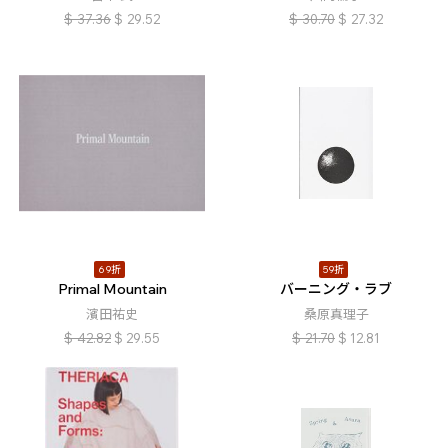
$
37.36
$
29.52
$
30.70
$
27.32
69折
59折
Primal Mountain
バーニング・ラブ
濱田祐史
桑原真理子
$
42.82
$
29.55
$
21.70
$
12.81