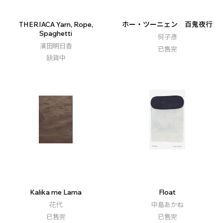
THERIACA Yarn, Rope,
ホー・ツーニェン 百鬼夜行
Spaghetti
何子彥
濱田明日香
已售完
缺貨中
Kalika me Lama
Float
花代
中島あかね
已售完
已售完