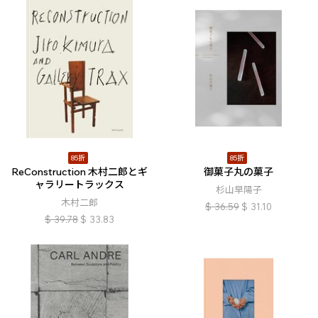
85折
85折
ReConstruction 木村二郎とギ
御菓子丸の菓子
ャラリートラックス
杉山早陽子
木村二郎
$
36.59
$
31.10
$
39.78
$
33.83