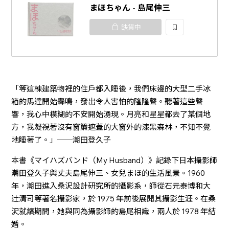
まほちゃん - 島尾伸三
缺貨中
加
入
「等這棟建築物裡的住戶都入睡後，我們床邊的大型二手冰
箱的馬達開始轟鳴，發出令人害怕的隆隆聲。聽著這些聲
響，我心中模糊的不安開始湧現。月亮和星星都去了某個地
方，我凝視著沒有窗簾遮蓋的大窗外的漆黑森林，不知不覺
地睡著了。」──潮田登久子
本書《マイハズバンド（My Husband）》記錄下日本攝影師
潮田登久子與丈夫島尾伸三、女兒まほ的生活風景。1960
年，潮田進入桑沢設計研究所的攝影系，師從石元泰博和大
辻清司等著名攝影家，於 1975 年前後展開其攝影生涯。在桑
沢就讀期間，她與同為攝影師的島尾相識，兩人於 1978 年結
婚。