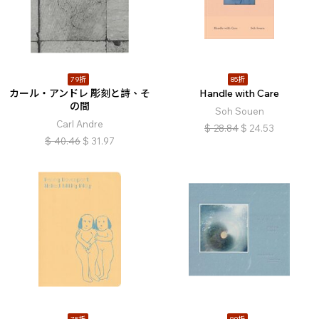
79折
85折
カール・アンドレ 彫刻と詩、そ
Handle with Care
の間
Soh Souen
Carl Andre
$
28.84
$
24.53
$
40.46
$
31.97