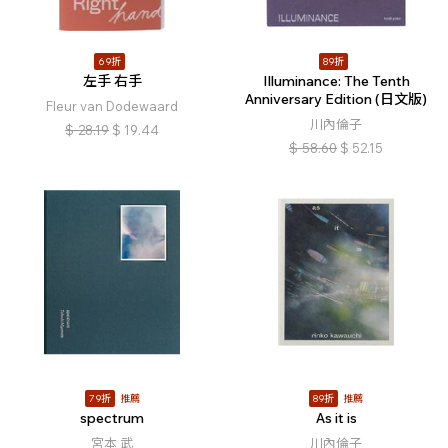
69折
89折
左手 右手
Illuminance: The Tenth
Anniversary Edition (日文版)
Fleur van Dodewaard
川內倫子
$
28.19
$
19.44
$
58.60
$
52.15
79折
推薦
89折
推薦
spectrum
As it is
宮本 武
川內倫子