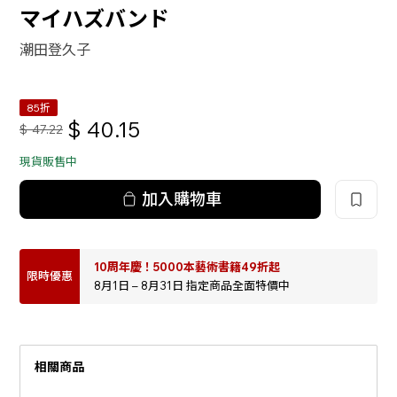
マイハズバンド
潮田登久子
85折
$
40.15
$
47.22
現貨販售中
加入購物車
10周年慶！5000本藝術書籍49折起
限時優惠
8月1日 – 8月31日 指定商品全面特價中
相關商品