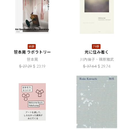
85折
79折
笹本晃 ラボラトリー
光に住み着く
笹本晃
川內倫子、篠原雅武
$
27.29
$
23.19
$
37.64
$
29.74