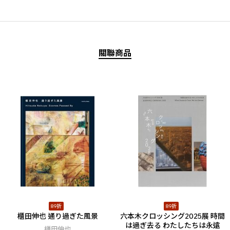
關聯商品
89折
89折
櫃田伸也 通り過ぎた風景
六本木クロッシング2025展 時間
は過ぎ去る わたしたちは永遠
櫃田伸也