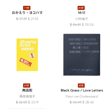
79折
89折
おかえり、ヨコハマ
M/E
$
27.29
$
21.55
川內倫子
$
56.81
$
50.54
89折
85折
商店街
Black Grass / Love Letters
桑原真理子
Fleur van Dodewaard
$
26.05
$
23.19
$
33.49
$
28.46