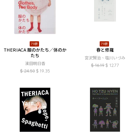
79折
79折
THERIACA 服のかたち／体のか
春と修羅
たち
宮沢賢治、塩川いづみ
濱田明日香
$
16.19
$
12.77
$
24.50
$
19.35