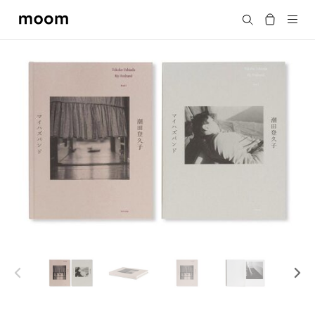
moom
搜尋
bookshop