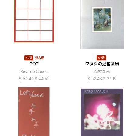
79折
簽名版
69折
TOT
ワタシの迷宮劇場
Ricardo Cases
森村泰昌
$
56.46
$
44.62
$
52.43
$
36.19