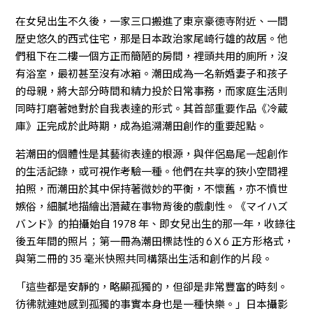
在女兒出生不久後，一家三口搬進了東京豪徳寺附近、一間
歷史悠久的西式住宅，那是日本政治家尾崎行雄的故居。他
們租下在二樓一個方正而簡陋的房間，裡頭共用的廁所，沒
有浴室，最初甚至沒有冰箱。潮田成為一名新婚妻子和孩子
的母親，將大部分時間和精力投於日常事務，而家庭生活則
同時打磨著她對於自我表達的形式。其首部重要作品《冷蔵
庫》正完成於此時期，成為追溯潮田創作的重要起點。
若潮田的個體性是其藝術表達的根源，與伴侶島尾一起創作
的生活記錄，或可視作考驗一種。他們在共享的狹小空間裡
拍照，而潮田於其中保持著微妙的平衡，不懷舊，亦不憤世
嫉俗，細膩地描繪出潛藏在事物背後的戲劇性。《マイハズ
バンド》的拍攝始自 1978 年、即女兒出生的那一年，收錄往
後五年間的照片；第一冊為潮田標誌性的 6Ｘ6 正方形格式，
與第二冊的 35 毫米快照共同構築出生活和創作的片段。
「這些都是安靜的，略顯孤獨的，但卻是非常豐富的時刻。
彷彿就連她感到孤獨的事實本身也是一種快樂。」日本攝影