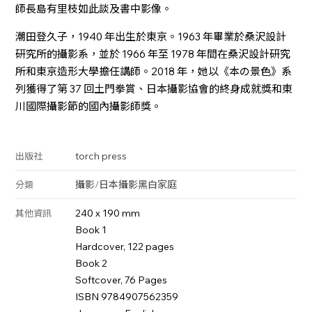
師長島有里枝如此談及書中影像。
潮田登久子，1940 年出生於東京。1963 年畢業於桑沢設計
研究所的攝影系，並於 1966 年至 1978 年間在桑沢設計研究
所和東京造形大學擔任講師。2018 年，她以《本の景色》系
列獲得了第 37 回土門拳賞、日本攝影協會的終身成就獎和東
川國際攝影節的國內攝影師獎。
torch press
出版社
攝影
/
日本攝影
黑白
家庭
分類
240 x 190 mm
其他資訊
Book 1
Hardcover, 122 pages
Book 2
Softcover, 76 Pages
ISBN 9784907562359