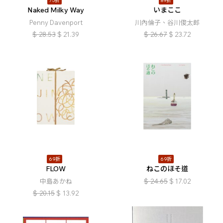
75折
89折
Naked Milky Way
いまここ
Penny Davenport
川內倫子、谷川俊太郎
$
28.53
$
21.39
$
26.67
$
23.72
69折
69折
FLOW
ねこのほそ道
中島あかね
$
24.65
$
17.02
$
20.15
$
13.92