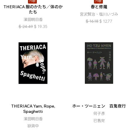
79折
79折
THERIACA 服のかたち／体のか
春と修羅
たち
宮沢賢治、塩川いづみ
濱田明日香
$
16.18
$
12.77
$
24.49
$
19.35
THERIACA Yarn, Rope,
ホー・ツーニェン 百鬼夜行
Spaghetti
何子彥
濱田明日香
已售完
缺貨中