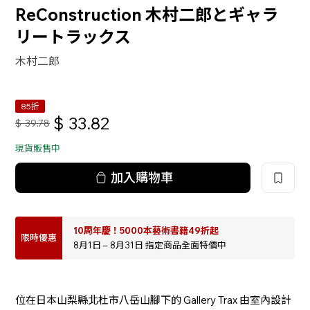
ReConstruction 木村二郎とギャラ
リートラックス
木村二郎
85折
$
33.82
$
39.78
現貨販售中
加入購物車
10周年慶！5000本藝術書籍49折起
限時優惠
8月1日 – 8月31日 指定商品全面特價中
位在日本山梨縣北杜市八岳山腳下的 Gallery Trax 由室內設計