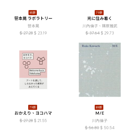
85折
79折
笹本晃 ラボラトリー
光に住み着く
笹本晃
川內倫子、篠原雅武
$
27.28
$
23.19
$
37.64
$
29.73
79折
89折
おかえり、ヨコハマ
M/E
$
27.28
$
21.55
川內倫子
$
56.80
$
50.54