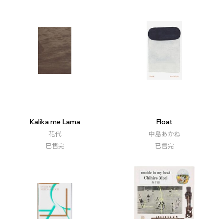
Kalika me Lama
Float
花代
中島あかね
已售完
已售完