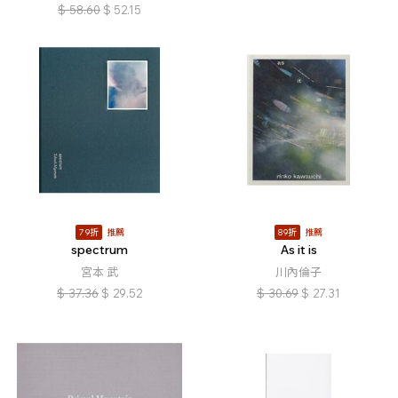
$
58.60
$
52.15
79折
推薦
89折
推薦
spectrum
As it is
宮本 武
川內倫子
$
37.36
$
29.52
$
30.69
$
27.31