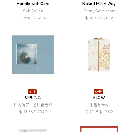
Handle with Care
Naked Milky Way
Soh Souen
Penny Davenport
$
28.83
$
24.52
$
28.52
$
21.39
89折
69折
いまここ
FLOW
川內倫子、谷川俊太郎
中島あかね
$
26.66
$
23.72
$
20.15
$
13.92