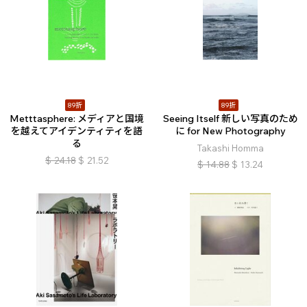
89折
89折
Metttasphere: メディアと国境
Seeing Itself 新しい写真のため
を越えてアイデンティティを語
に for New Photography
る
Takashi Homma
$
24.18
$
21.52
$
14.88
$
13.24