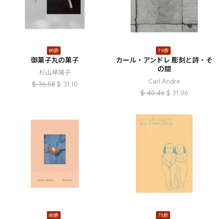
85折
79折
御菓子丸の菓子
カール・アンドレ 彫刻と詩、そ
の間
杉山早陽子
Carl Andre
$
36.58
$
31.10
$
40.46
$
31.96
85折
75折