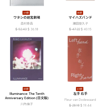
69折
85折
ワタシの迷宮劇場
マイハズバンド
森村泰昌
潮田登久子
$
52.43
$
36.18
$
47.22
$
40.15
89折
69折
Illuminance: The Tenth
左手 右手
Anniversary Edition (日文版)
Fleur van Dodewaard
川內倫子
$
28.18
$
19.44