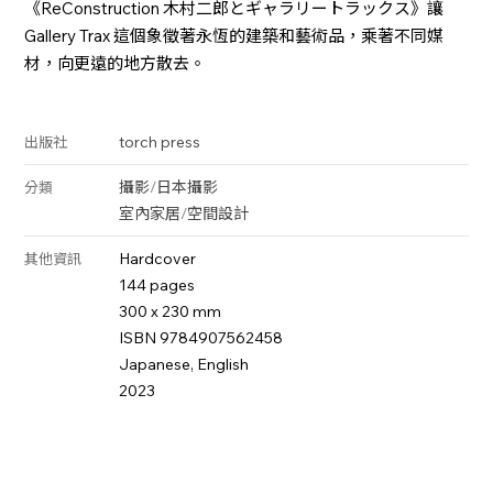
《ReConstruction 木村二郎とギャラリートラックス》讓
Gallery Trax 這個象徵著永恆的建築和藝術品，乘著不同媒
材，向更遠的地方散去。
torch press
出版社
攝影
/
日本攝影
分類
室內家居
/
空間設計
Hardcover
其他資訊
144 pages
300 x 230 mm
ISBN 9784907562458
Japanese, English
2023