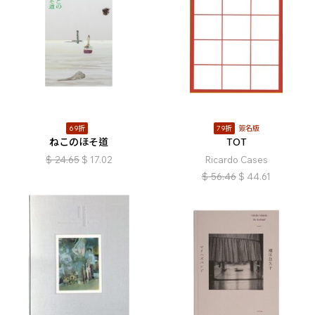
69折
79折
簽名版
ねこのほそ道
TOT
$
24.65
$
17.02
Ricardo Cases
$
56.46
$
44.61