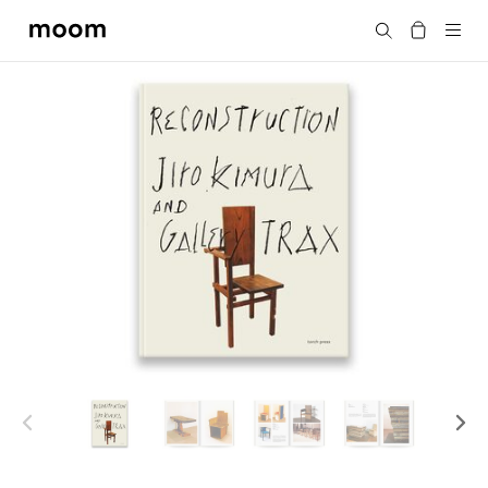
moom
搜尋
bookshop