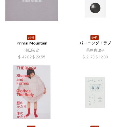
69折
59折
Primal Mountain
バーニング・ラブ
濱田祐史
桑原真理子
$
42.82
$
29.55
$
21.70
$
12.80