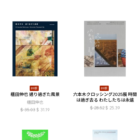
89折
89折
櫃田伸也 通り過ぎた風景
六本木クロッシング2025展 時間
は過ぎ去る わたしたちは永遠
櫃田伸也
$
28.52
$
25.39
$
35.03
$
31.19