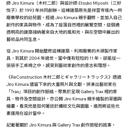
師 Jiro Kimura（木村二郎）與設計師 Etsuko Miyoshi（三好
悅子）於 1993 年共同創辦。這棟建築原先是祥雲寺境內一所
廢棄學校的幼兒園，經過 Jiro Kimura 親手翻修，並加入自己
創作的家具與物件，成為了座落自然裡的展覽空間，這個通
透明亮的建築接納著來自大地的風和光，與在空間中展出的
藝術品共同生息。
從 Jiro Kimura 開始整修這棟建築、利用廢棄的木頭製作家
具，到其於 2004 年過世，當中僅有短短的 11 年，卻能從一
張張手工桌椅之中，感受到藝術家創作的意志和理想。
《ReConstruction 木村二郎とギャラリートラックス》透過
Jiro Kimura 遺留下來的大量照片與文獻，拼湊出藝術家在
「Trax」項目的創作脈絡，聚焦於呈現 Gallery Trax 裡的家
具、物件及空間設計，亦公開 Jiro Kimura 親手繪製的草圖與
繪畫，看見他是如何著迷於繩紋文化與園藝，進而將這些元
素運用在設計當中。
記載著關於 Jiro Kimura 與 Gallery Trax 創作旅程的故事，