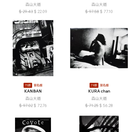
森山大道
森山大道
$
29.43
$
22.09
$
97.58
$
77.10
75折
簽名版
79折
簽名版
KANBAN
KURA chan
森山大道
森山大道
$
97.02
$
72.76
$
71.25
$
56.28