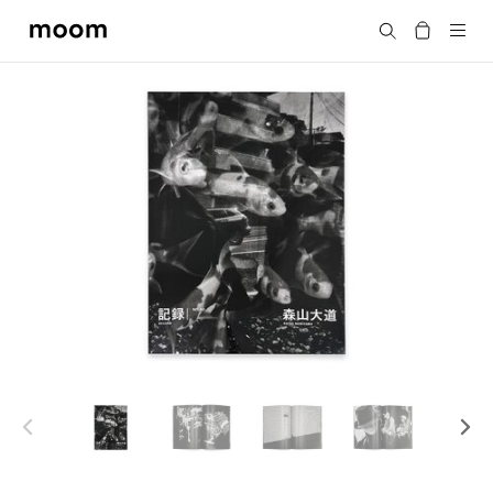
moom
搜尋
bookshop