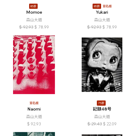
85折
85折
簽名版
Momoe
Yukari
森山大道
森山大道
$
92.93
$
78.99
$
92.93
$
78.99
簽名版
75折
Naomi
記録48号
森山大道
森山大道
$
92.93
$
29.43
$
22.09