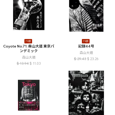
79折
79折
Coyote No.71: 森山大道 東京パ
記録44号
ンデミック
森山大道
森山大道
$
29.43
$
23.26
$
13.94
$
11.03