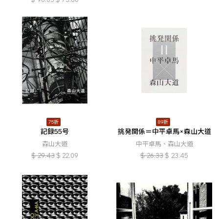
75折
89折
記録55号
挑発関係＝中平卓馬×森山大道
森山大道
中平卓馬、森山大道
$
29.43
$
22.09
$
26.33
$
23.45