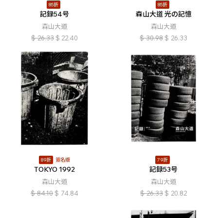
85折
85折
記録54号
森山大道 光の記憶
森山大道
森山大道
$
26.33
$
22.40
$
30.98
$
26.33
89折
簽名版
79折
TOKYO 1992
記録53号
森山大道
森山大道
$
84.10
$
74.84
$
26.33
$
20.82