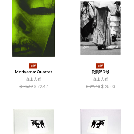
85折
85折
Moriyama: Quartet
記録59号
森山大道
森山大道
$
85.19
$
72.42
$
29.43
$
25.03