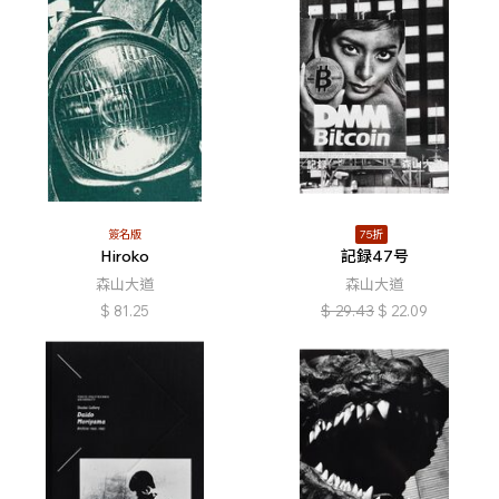
簽名版
75折
Hiroko
記録47号
森山大道
森山大道
$
81.25
$
29.43
$
22.09