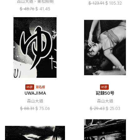
森山大道、東松照明
$
123.91
$
105.32
$
48.76
$
41.45
85折
簽名版
85折
UWAJIMA
記録50号
森山大道
森山大道
$
88.31
$
75.06
$
29.43
$
25.03