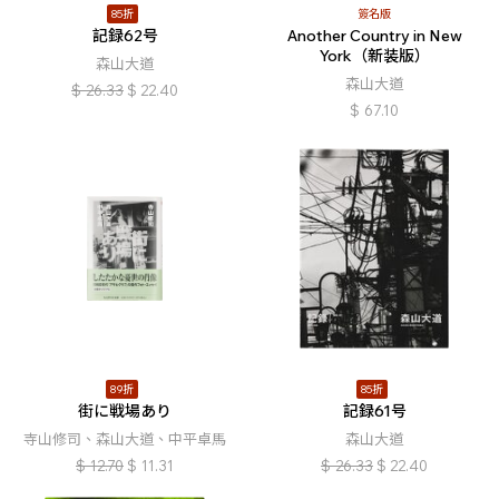
85折
簽名版
記録62号
Another Country in New
York（新装版）
森山大道
森山大道
$
26.33
$
22.40
$
67.10
89折
85折
街に戦場あり
記録61号
寺山修司、森山大道、中平卓馬
森山大道
$
12.70
$
11.31
$
26.33
$
22.40