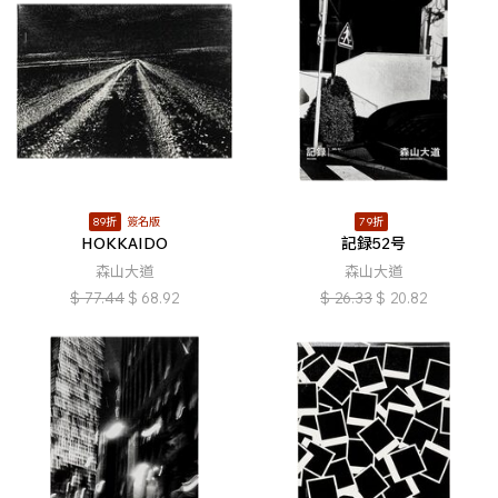
89折
簽名版
79折
HOKKAIDO
記録52号
森山大道
森山大道
$
77.44
$
68.92
$
26.33
$
20.82