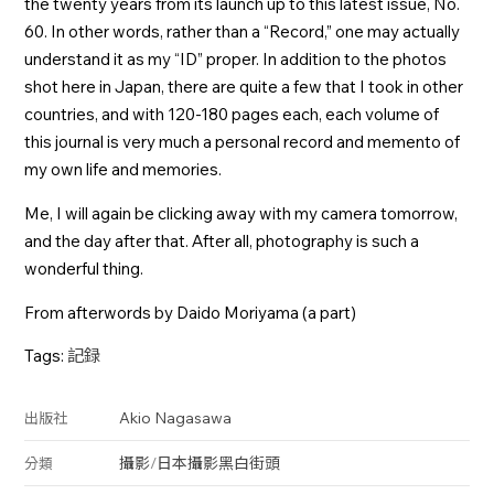
the twenty years from its launch up to this latest issue, No.
60. In other words, rather than a “Record,” one may actually
understand it as my “ID” proper. In addition to the photos
shot here in Japan, there are quite a few that I took in other
countries, and with 120-180 pages each, each volume of
this journal is very much a personal record and memento of
my own life and memories.
Me, I will again be clicking away with my camera tomorrow,
and the day after that. After all, photography is such a
wonderful thing.
From afterwords by Daido Moriyama (a part)
Tags:
記録
Akio Nagasawa
出版社
攝影
/
日本攝影
黑白
街頭
分類