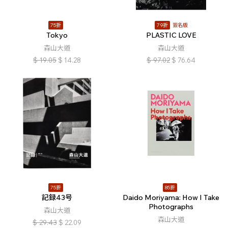
75折
79折
簽名版
Tokyo
PLASTIC LOVE
森山大道
森山大道
$
19.05
$
14.28
$
97.02
$
76.64
75折
85折
記録43号
Daido Moriyama: How I Take
Photographs
森山大道
森山大道
$
29.43
$
22.09