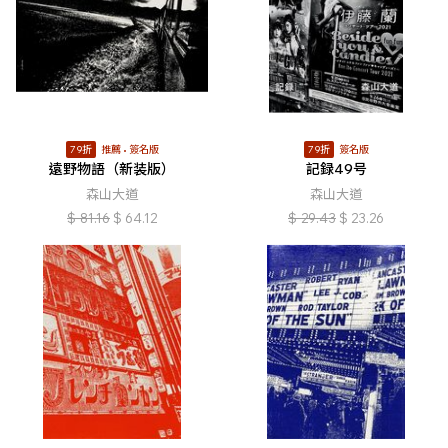
79折
推薦
簽名版
79折
簽名版
遠野物語（新装版）
記録49号
森山大道
森山大道
$
81.16
$
64.12
$
29.43
$
23.26