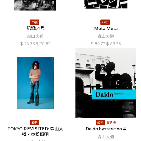
79折
79折
記録51号
Meta Meta
森山大道
森山大道
$
26.33
$
20.82
$
80.72
$
63.78
85折
85折
簽名版
TOKYO REVISITED: 森山大
Daido hysteric no.4
道・東松照明
森山大道