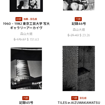
89折
推薦
簽名版
79折
1960 − 1982 東京工芸大学 写大
記録46号
ギャラリーアーカイヴ
森山大道
森山大道
$
29.43
$
23.26
$
170.37
$
151.63
75折
79折
簽名版
記録45号
TILES in AIZUWAKAMATSU