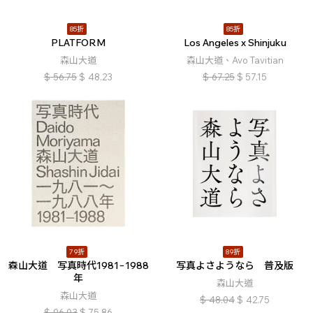
85折
85折
PLATFORM
Los Angeles x Shinjuku
森山大道
森山大道、Avo Tavitian
$
56.75
$
48.23
$
67.25
$
57.15
79折
89折
森山大道 写真時代1981−1988
写真よさようなら 普及版
年
森山大道
森山大道
$
48.04
$
42.75
$
96.03
$
75.86