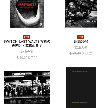
69折
79折
SWITCH: LAST WALTZ 写真の
記録56号
夜明け、写真の果て
森山大道
森山大道
$
29.43
$
23.26
$
10.22
$
7.06