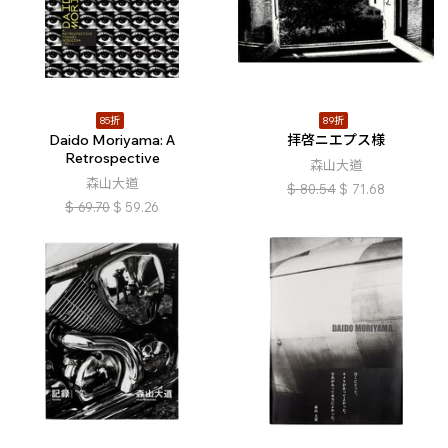
85折
89折
Daido Moriyama: A
拝啓ニエプス様
Retrospective
森山大道
森山大道
$
80.54
$
71.68
$
69.70
$
59.26