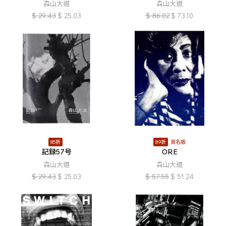
森山大道
森山大道
$
29.43
$
25.03
$
86.02
$
73.10
85折
89折
簽名版
記録57号
ORE
森山大道
森山大道
$
29.43
$
25.03
$
57.55
$
51.24