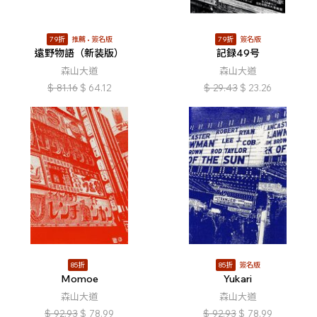
79折
推薦
簽名版
79折
簽名版
遠野物語（新装版）
記録49号
森山大道
森山大道
$
81.16
$
64.12
$
29.43
$
23.26
85折
85折
簽名版
Momoe
Yukari
森山大道
森山大道
$
92.93
$
78.99
$
92.93
$
78.99