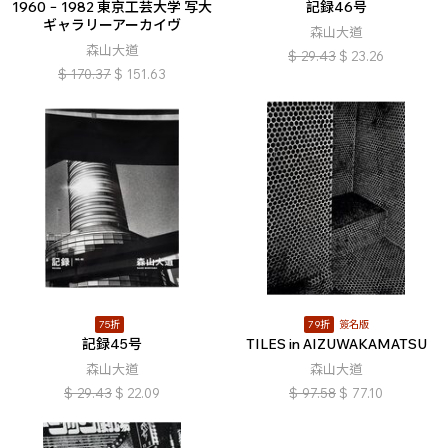
1960 − 1982 東京工芸大学 写大
記録46号
ギャラリーアーカイヴ
森山大道
森山大道
$
29.43
$
23.26
$
170.37
$
151.63
75折
79折
簽名版
記録45号
TILES in AIZUWAKAMATSU
森山大道
森山大道
$
29.43
$
22.09
$
97.58
$
77.10