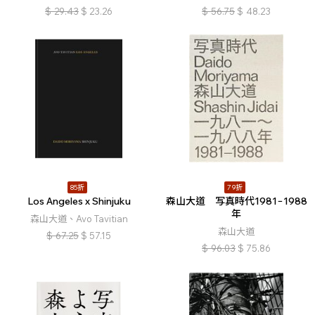
$
29.43
$
23.26
$
56.75
$
48.23
85折
79折
Los Angeles x Shinjuku
森山大道 写真時代1981−1988
年
森山大道、Avo Tavitian
森山大道
$
67.25
$
57.15
$
96.03
$
75.86