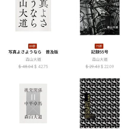
89折
75折
写真よさようなら 普及版
記録55号
森山大道
森山大道
$
48.04
$
42.75
$
29.43
$
22.09