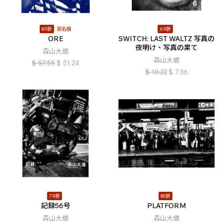
89折
簽名版
69折
ORE
SWITCH: LAST WALTZ 写真の
夜明け、写真の果て
森山大道
森山大道
$
57.55
$
51.24
$
10.22
$
7.06
79折
85折
記録56号
PLATFORM
森山大道
森山大道