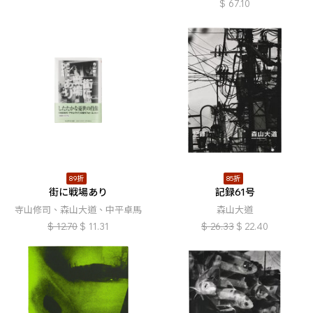
$
67.10
89折
85折
街に戦場あり
記録61号
寺山修司、森山大道、中平卓馬
森山大道
$
12.70
$
11.31
$
26.33
$
22.40