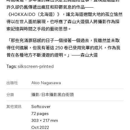
許久卻仍舊傳遞出瘋狂和抑鬱氣息的作品——
《HOKKAIDO（北海道）》，讓北海道遼闊大地的孤立愴然
得以在世人面前展現，也呼應了森山大道個人將攝影作為探
索記憶與時間之手段的藝術思想。
「那些充滿罪惡感的日子一個接著一個過去，我雖然並未取
得任何進展，但我有著這 250 卷已使用完畢的底片，作為我
曾在各種地方不斷漫遊的證明。」——森山大道
Tags:
silkscreen-printed
Akio Nagasawa
出版社
攝影
/
日本攝影
黑白
街頭
分類
Softcover
其他資訊
72 pages
303 × 217 mm
Oct 2022