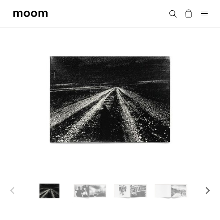
moom
搜尋
bookshop