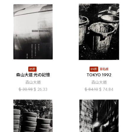
85折
89折
簽名版
森山大道 光の記憶
TOKYO 1992
森山大道
森山大道
$
30.98
$
26.33
$
84.10
$
74.84