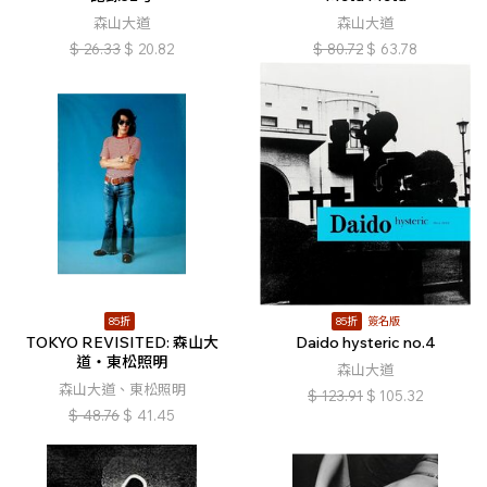
森山大道
森山大道
$
26.33
$
20.82
$
80.72
$
63.78
85折
85折
簽名版
TOKYO REVISITED: 森山大
Daido hysteric no.4
道・東松照明
森山大道
森山大道、東松照明
$
123.91
$
105.32
$
48.76
$
41.45