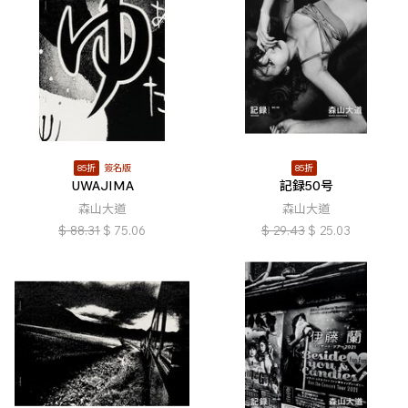
85折
簽名版
85折
UWAJIMA
記録50号
森山大道
森山大道
$
88.31
$
75.06
$
29.43
$
25.03