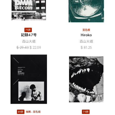
75折
簽名版
記録47号
Hiroko
森山大道
森山大道
$
29.43
$
22.09
$
81.25
89折
推薦
簽名版
79折