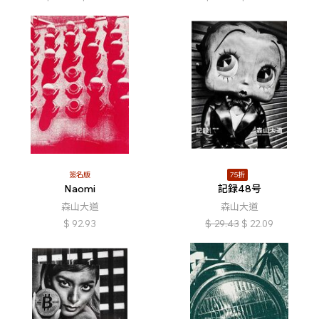
簽名版
75折
Naomi
記録48号
森山大道
森山大道
$
92.93
$
29.43
$
22.09