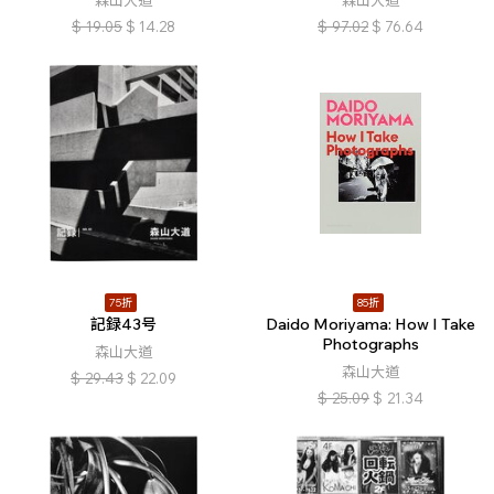
森山大道
森山大道
$
19.05
$
14.28
$
97.02
$
76.64
75折
85折
記録43号
Daido Moriyama: How I Take
Photographs
森山大道
森山大道
$
29.43
$
22.09
$
25.09
$
21.34