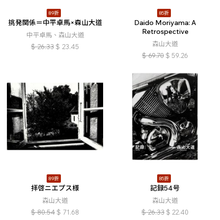
89折
85折
挑発関係＝中平卓馬×森山大道
Daido Moriyama: A
Retrospective
中平卓馬、森山大道
森山大道
$
26.33
$
23.45
$
69.70
$
59.26
89折
85折
拝啓ニエプス様
記録54号
森山大道
森山大道
$
80.54
$
71.68
$
26.33
$
22.40