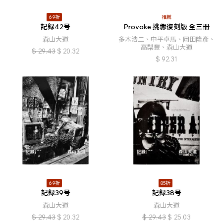
69折
推薦
記録42号
Provoke 挑釁復刻版 全三冊
森山大道
多木浩二、中平卓馬、岡田隆彥、
高梨豐、森山大道
$
29.43
$
20.32
$
92.31
69折
85折
記録39号
記録38号
森山大道
森山大道
$
29.43
$
20.32
$
29.43
$
25.03