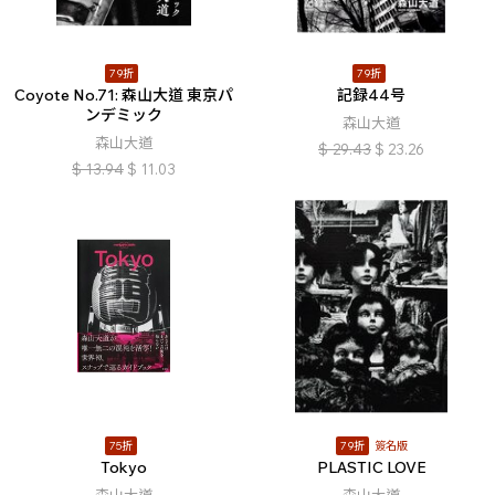
79折
79折
Coyote No.71: 森山大道 東京パ
記録44号
ンデミック
森山大道
森山大道
$
29.43
$
23.26
$
13.94
$
11.03
75折
79折
簽名版
Tokyo
PLASTIC LOVE