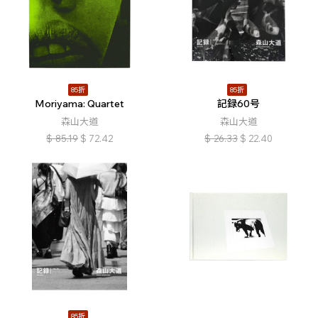
85折
85折
Moriyama: Quartet
記録60号
森山大道
森山大道
$
85.19
$
72.42
$
26.33
$
22.40
85折