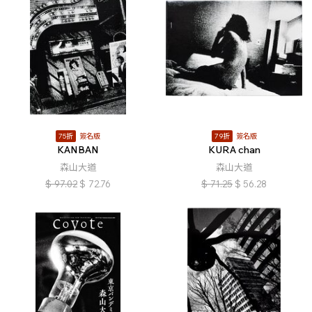
75折
簽名版
79折
簽名版
KANBAN
KURA chan
森山大道
森山大道
$
97.02
$
72.76
$
71.25
$
56.28