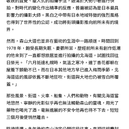
敏銳的直覺、獵人式的拍攝手法，遊蕩於大街小巷進行快
拍，對時代的變化作出精準的反應，普遍被認為是日本最具
影響力的攝影大師。黑白之中帶有日本地域特徵的強烈風格
也得到了世界性的公認，成功將街頭攝影推向前所未有的境
界。
然而，森山大道也並非在藝術的生涯中一路順遂。時間回到
1978 年，飽受長期失眠、憂鬱所苦，歷經前所未有創作低潮
的他來到了一直都想旅居並進行拍攝的北海道，試圖找回往
日榮光。「六月抵達札幌時，氣溫之寒冷，連丁香花都躲在
屋簷下顫動不已。而在日本其他地方早已進入梅雨季節，北
海道這的風卻依舊不斷地狂吹，街道與大地也仍被雪白所覆
蓋。」
那些風景、街道、火車、船隻、人們和動物，有關北海道當
地悠然、寧靜的光影似乎再也無法觸動森山的靈魂，用光了
藥物也喝光了酒，毫無進展的不安令他再也待不下去，短短
三個月後便悄然離去。
時過境遷，多年後的森山決定公開這段往事，直視這組塵封