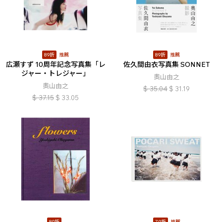
89折
推薦
89折
推薦
広瀬すず 10周年記念写真集「レ
佐久間由衣写真集 SONNET
ジャー・トレジャー」
奧山由之
奧山由之
$
35.04
$
31.19
$
37.15
$
33.05
89折
79折
推薦