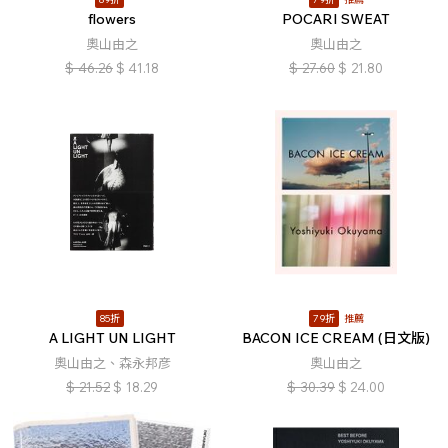
flowers
POCARI SWEAT
奧山由之
奧山由之
$
46.26
$
41.18
$
27.60
$
21.80
85折
79折
推薦
A LIGHT UN LIGHT
BACON ICE CREAM (日文版)
奧山由之、森永邦彦
奧山由之
$
21.52
$
18.29
$
30.39
$
24.00