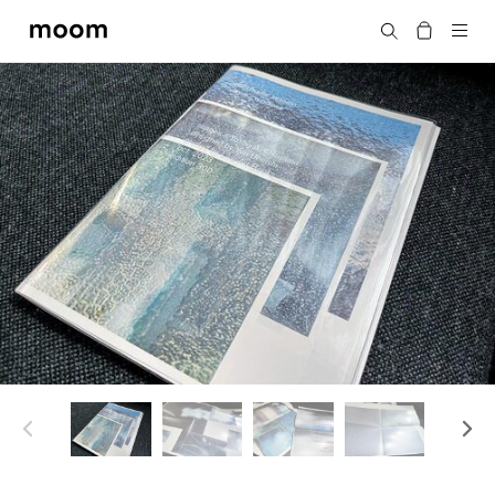
moom
搜尋
bookshop