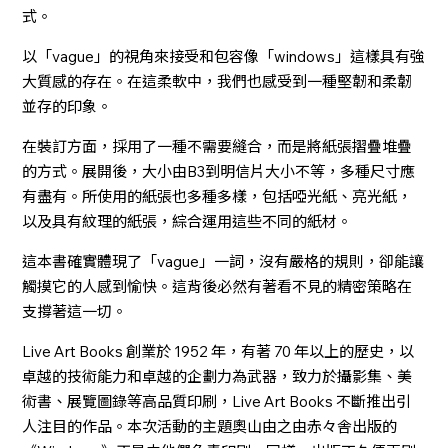
式。
以「vague」的視角來接受和包容像「windows」這樣具有強
大質感的存在。在這柔軟中，我們也感受到一種堅韌和柔韌
並存的印象。
在裝訂方面，採用了一種不需要縫合，而是將紙張摺疊堆疊
的方式。展開後，大小由B3到明信片大小不等，多種尺寸應
有盡有。所使用的紙張也多種多樣，包括啞光紙、亮光紙，
以及具有紋理的紙張，綜合運用這些不同的紙材。
這本書確實體現了「vague」一詞，沒有嚴格的規則，卻能讓
觸摸它的人感到愉快。這背後必然有著看不見的精密策略在
支撐著這一切。
Live Art Books 創業於 1952 年，有著 70 年以上的歷史，以
卓越的技術能力和卓越的企劃力為武器，致力於攝影集、美
術書、展覽圖錄等高品質印刷，Live Art Books 不斷推出引
人注目的作品。本次活動的主題奧山由之由赤々舎出版的