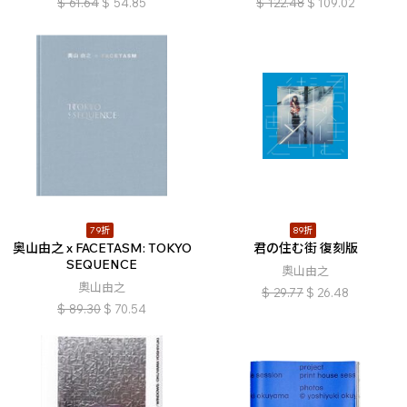
$
61.64
$
54.85
$
122.48
$
109.02
79折
89折
奥山由之 x FACETASM: TOKYO
君の住む街 復刻版
SEQUENCE
奧山由之
奧山由之
$
29.77
$
26.48
$
89.30
$
70.54