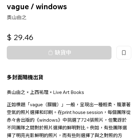
vague / windows
奧山由之
$
29.46
缺貨中
多封面隨機出貨
奥山由之 × 上西祐理 × Live Art Books
正如標題「vague（朦朧）」一般，呈現出一種輕柔、籠罩著
空氣的照片選擇和印刷。在print house session，每個團隊從
赤々舎出版的《windows》中挑選了724張照片，但驚訝於
不同團隊之間對於照片選擇的鮮明對比。例如，有些團隊選
擇了明亮光影鮮明的照片，而有些則選擇了與之對照的方