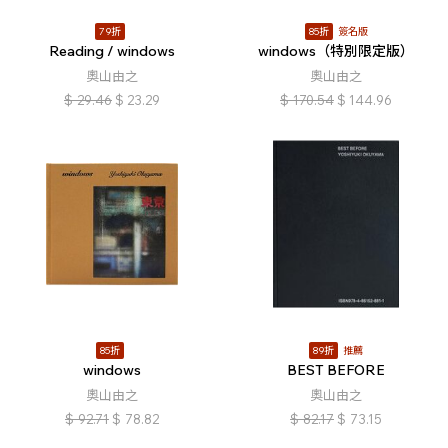
79折
85折
簽名版
Reading / windows
windows（特別限定版）
奧山由之
奧山由之
$
29.46
$
23.29
$
170.54
$
144.96
85折
89折
推薦
windows
BEST BEFORE
奧山由之
奧山由之
$
92.71
$
78.82
$
82.17
$
73.15