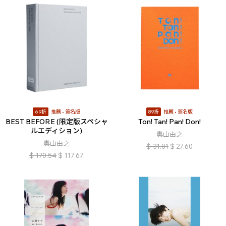
69折
推薦
簽名版
89折
推薦
簽名版
BEST BEFORE (限定版スペシャ
Ton! Tan! Pan! Don!
ルエディション)
奧山由之
奧山由之
$
31.01
$
27.60
$
170.54
$
117.67