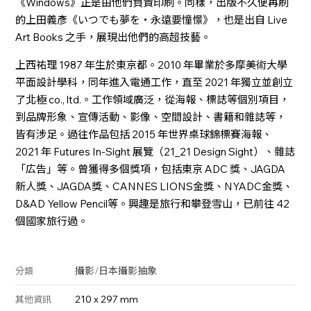
《Windows》正是由他們負責印刷。同樣，出版不久便再刷
的上田義彥《いつでも夢を・永遠要憧憬》，也是出自 Live
Art Books 之手，展現出他們的高超技藝。
上西祐理 1987 年生於東京都。2010 年畢業於多摩美術大學
平面設計學科，同年進入電通工作，直至 2021 年獨立並創立
了北極 co., ltd.。工作領域廣泛，從海報、標誌等個別項目，
到品牌形象、宣傳活動、影像、空間設計、書籍和雜誌等，
皆有涉足。過往作品包括 2015 年世界桌球錦標賽海報、
2021 年 Futures In-Sight 展覽（21_21 Design Sight）、雜誌
「広告」等。曾獲得多個獎項，包括東京 ADC 獎、JAGDA
新人獎、JAGDA獎、CANNES LIONS金獎、NYADC金獎、
D&AD Yellow Pencil等。興趣是旅行和攀登雪山，已前往 42
個國家旅行過。
攝影
/
日本攝影
抽象
分類
210 x 297 mm
其他資訊