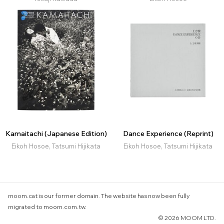
Kamaitachi (Japanese Edition)
Dance Experience (Reprint)
Eikoh Hosoe, Tatsumi Hijikata
Eikoh Hosoe, Tatsumi Hijikata
moom.cat is our former domain. The website has now been fully
migrated to moom.com.tw.
© 2026 MOOM LTD.