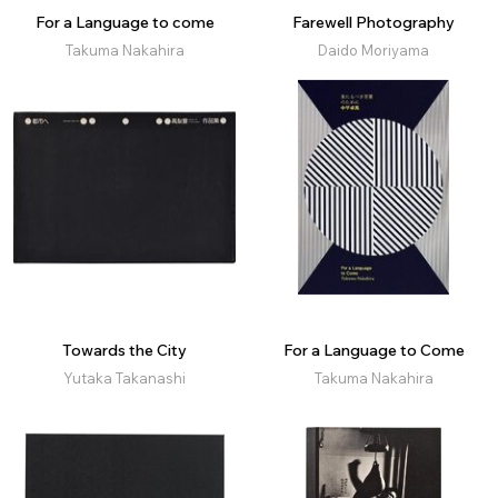
For a Language to come
Farewell Photography
Takuma Nakahira
Daido Moriyama
Towards the City
For a Language to Come
Yutaka Takanashi
Takuma Nakahira