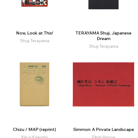
Now, Look at This!
TERAYAMA Shuji, Japanese
Dream
Shuji Terayama
Shuji Terayama
Chizu / MAP (reprint)
Simmon: A Private Landscape
Kikuji Kawada
Eikoh Hosoe