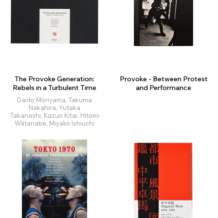
The Provoke Generation:
Provoke - Between Protest
Rebels in a Turbulent Time
and Performance
Daido Moriyama, Takuma
Nakahira, Yutaka
Takanashi, Kazuo Kitai, Hitomi
Watanabe, Miyako Ishiuchi