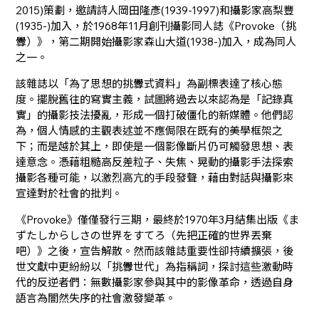
2015)策劃，邀請詩人岡田隆彥(1939-1997)和攝影家高梨豐
(1935-)加入，於1968年11月創刊攝影同人誌《Provoke（挑
釁）》，第二期開始攝影家森山大道(1938-)加入，成為同人
之一。
該雜誌以「為了思想的挑釁式資料」為副標表達了核心態
度。擺脫舊往的寫實主義，試圖將過去以來認為是「記錄真
實」的攝影技法擾亂，形成一個打破僵化的新媒體。他們認
為，個人情感的主觀表述並不應侷限在既有的美學框架之
下；而是越於其上，即使是一個影像斷片仍可觸發思想、表
達意念。憑藉粗糙高反差粒子、失焦、晃動的攝影手法探索
攝影各種可能，以激烈高亢的手段發聲，藉由對話與攝影來
宣達對於社會的批判。
《Provoke》僅僅發行三期，最終於1970年3月結集出版《ま
ずたしからしさの世界をすてろ（先把正確的世界丟棄
吧）》之後，宣告解散。然而該雜誌重要性卻持續擴張，後
世文獻中更紛紛以「挑釁世代」為指稱詞，探討這些激動時
代的反逆者們：無數攝影家參與其中的影像革命，透過自身
語言為闇然失序的社會激發變革。