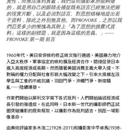
實性，而無法落到實處，我們這些攝影家所能夠做
的，就是用自己的眼睛去捕捉既有語言已經無法把握
的現實片斷，以及必須對語言、對思想積極地提出若
干資料，除此之外別無其他。而PROVOKE，之所以我
們忍受多少的慚愧為其附上『為了思想的挑釁式資
料』這樣的副標題，就是因為這樣的意義。」——
PROVOKE 第一期 前言
1960年代，美日安保條約修正條文強行通過，美國暴力地介
入亞太秩序，軍事協定的條約擴及經濟合作，間接促使日本
進入高度經濟成長期。然而隨著美國消費主義大舉入侵，不
對稱的權力分配與社會形貌大幅改變之下，引來大規模左派
學生與工會的示威抗議，羽田鬥爭、沖繩鬥爭、新宿騷
亂⋯⋯陸續爆發。
作家們開始以犀利文字寫下各式批判，人們開始論述經濟成
長引發的後遺症。在此同時，日本新一世代的攝影師們正試
圖突破攝影的既有框架，以攝影作為批判語言，挑起一場影
像革命。
由美術評論家多木浩二(1928-2011)和攝影家中平卓馬(1938-