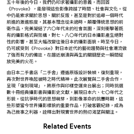
五十年後的今日，我們仍叩求著攝影的意義，而回首
《Provoke》，能發現這些影像跨越了時間、社會與文化。從
中仍能索求關於思想、關於反叛，甚至是對於追尋一個時代
前進的激進態度，其基本理念從未過時。顛覆傳統思想的前
衛作品，完美凝結了六〇年代末的社會氛圍，深刻衝擊著既
有的攝影格式與架構，對七、八〇年代的日本攝影產生絕對
性的影響，甚至大幅改變往後日本的攝影面貌。時至今日，
仍可感受到《Provoke》對日本近代的藝術趨勢與社會潮流做
了強而有力的備註，在趨近崩潰與再生的關鍵歷史一瞬間綻
放完美的火花。
由日本二手書店「二手舍」遵循原版設計裝幀，復刻重現，
再次對世界喚起彼時之時代精神。此次展覽與二手舍合作，
呈現「復刻現場」，將原作與印樣空運來台展出；同時挑選
數十冊經典攝影書與攝影史文獻，展現日本六、七〇年代之
形貌。從抗爭時代的思想萌芽，到影像革命的挑釁時期，這
些形塑當今世界攝影樣貌的重要作品，打破客觀紀錄，成為
為己敘事之利器，詮釋出對現實世界的熱切渴望與關注。
Related Events