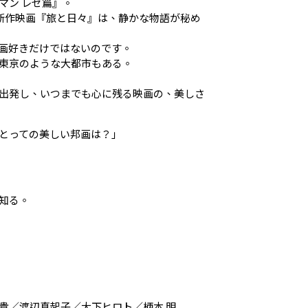
マン レゼ篇』。
新作映画『旅と日々』は、静かな物語が秘め
画好きだけではないのです。
東京のような大都市もある。
出発し、いつまでも心に残る映画の、美しさ
とっての美しい邦画は？」
知る。
貴／渡辺真起子／大下ヒロト／柄本 明