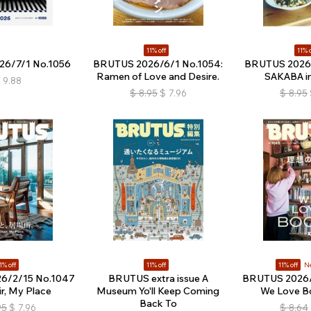
11% off
11% o
6/7/1 No.1056
BRUTUS 2026/6/1 No.1054:
BRUTUS 2026/
Ramen of Love and Desire.
SAKABA in
$
9.88
$
8.95
$
7.96
$
8.95
1% off
11% off
11% off
Ne
6/2/15 No.1047
BRUTUS extra issue A
BRUTUS 2026/
r, My Place
Museum Yo'll Keep Coming
We Love Bo
Back To
95
$
7.96
$
8.64