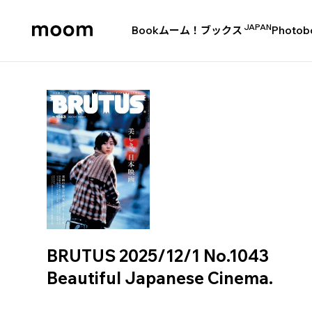
JAPAN
Book
ムーム！ブックス
Photob
moom
bookshop
BRUTUS 2025/12/1 No.1043
Beautiful Japanese Cinema.