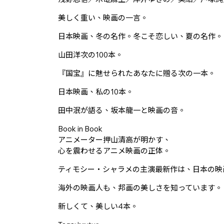
美しく重い、映画の一言。
日本映画、冬の名作。冬こそ恋しい、夏の名作。
山田洋次の100本。
『国宝』に魅せられたあなたに贈る次の一本。
日本映画、私の10本。
田中泯が語る、坂本龍一と映画の音。
Book in Book
アニメーター押山清高が明かす、
心を震わせるアニメ映画の正体。
ティモシー・シャラメの主演最新作は、日本の映
海外の映画人も、邦画の美しさを知っています。
新しくて、美しい4本。