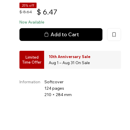
25% off
$
6.47
$
8.64
Now Available
Add to Cart
10th Anniversary Sale
Limited
Time Offer
Aug 1 – Aug 31 On Sale
Softcover
Information
124 pages
210 × 284 mm