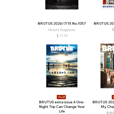
BRUTUS 2026/7/15 No.1057
BRUTUS 202
Hiroshi Sugimoto
$
11.74
11% off
1
BRUTUS extra issue A One-
BRUTUS 202
Night Trip Can Change Your
My Chai
Life
$
8.