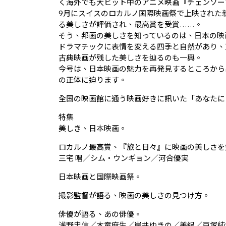
く海外でも大ヒット中のアニメ映画『チェンソー
9月にスイスのロカルノ国際映画祭で上映された
る美しさが評価され、最高賞を受賞……。
そう、邦画の美しさを知っているのは、日本の映
ドラマチックに表情を変える四季と自然があり、
古典映画が残した美しさを辿るのも一興。
今号は、日本映画の魅力を再発見するところから
の正体に迫ります。
全国の映画館に通う映画好きに訊いた「あなたに
特集
美しき、日本映画。
ロカルノ最高賞、『旅と日々』に映画の美しさを
三宅 唱／シム・ウンギョン／河合優実
日本映画と国際映画祭。
撮影監督が語る、映画の美しさの見つけ方。
俳優が語る、あの俳優。
浅野忠信／木竜麻生／岸井ゆきの／美絽／戸塚純