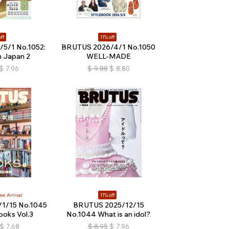
ff
11% off
5/1 No.1052:
BRUTUS 2026/4/1 No.1050
 Japan 2
WELL-MADE
$
7.96
$
9.88
$
8.80
w Arrival
11% off
1/15 No.1045
BRUTUS 2025/12/15
oks Vol.3
No.1044 What is an idol?
$
7.68
$
8.95
$
7.96